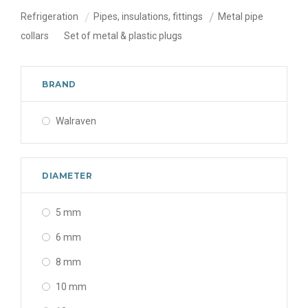
Refrigeration
Pipes, insulations, fittings
Metal pipe
collars
Set of metal & plastic plugs
BRAND
Walraven
DIAMETER
5 mm
6 mm
8 mm
10 mm