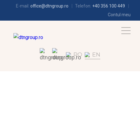
E-mail:
office@dtngroup.ro
Telefon:
+40 356 100 449
Contul meu
RO
EN
REFRIGERATION