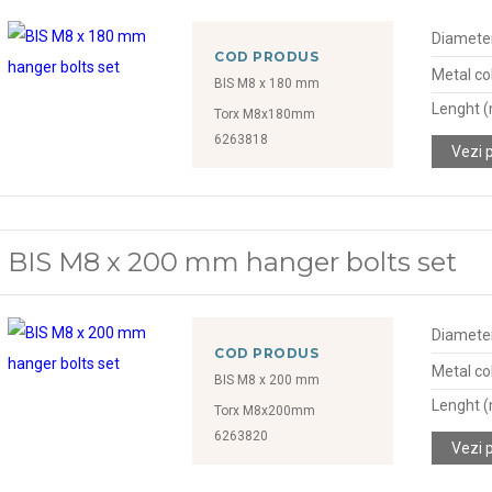
Diamete
COD PRODUS
Metal col
BIS M8 x 180 mm
Lenght 
Torx M8x180mm
6263818
Vezi 
BIS M8 x 200 mm hanger bolts set
Diamete
COD PRODUS
Metal col
BIS M8 x 200 mm
Lenght 
Torx M8x200mm
6263820
Vezi 