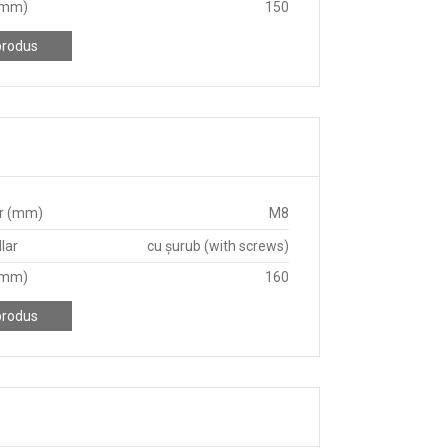
(mm)
150
produs
r (mm)
M8
lar
cu șurub (with screws)
(mm)
160
produs