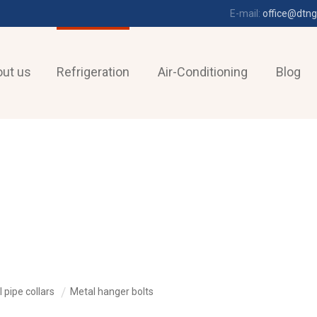
E-mail:
office@dtng
ut us
Refrigeration
Air-Conditioning
Blog
 pipe collars
Metal hanger bolts