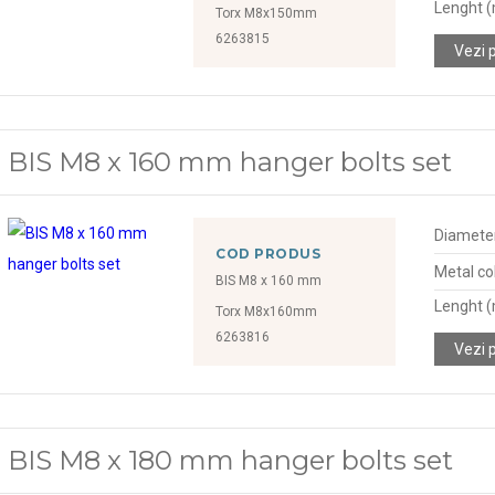
Lenght 
Torx M8x150mm
6263815
Vezi 
BIS M8 x 160 mm hanger bolts set
Diamete
COD PRODUS
Metal col
BIS M8 x 160 mm
Lenght 
Torx M8x160mm
6263816
Vezi 
BIS M8 x 180 mm hanger bolts set