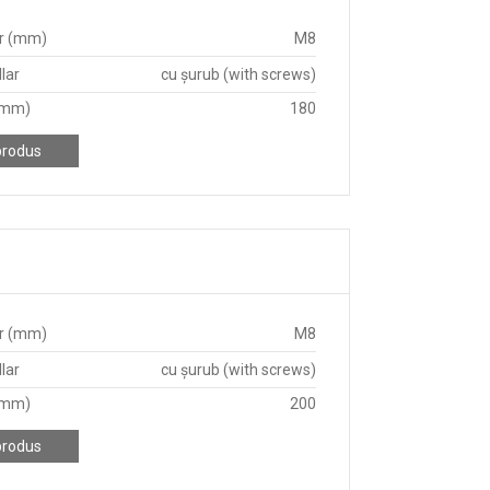
r (mm)
M8
lar
cu șurub (with screws)
(mm)
180
produs
r (mm)
M8
lar
cu șurub (with screws)
(mm)
200
produs