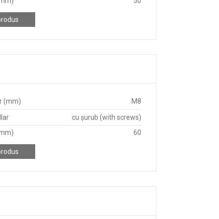
(mm)
50
produs
r (mm)
M8
lar
cu șurub (with screws)
(mm)
60
produs