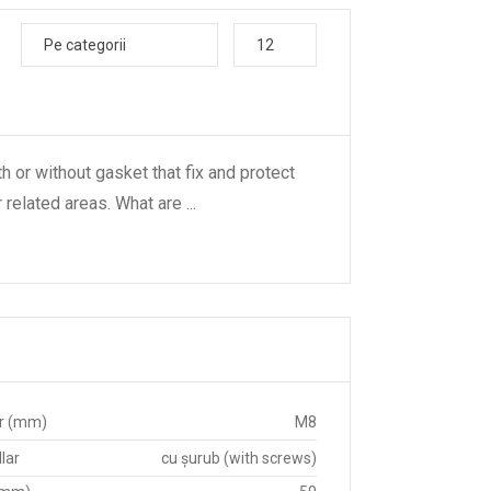
Pe categorii
12
h or without gasket that fix and protect
 related areas. What are
...
r (mm)
M8
lar
cu șurub (with screws)