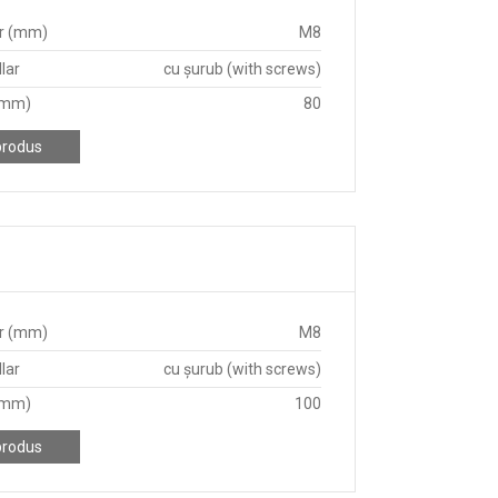
r (mm)
M8
lar
cu șurub (with screws)
(mm)
80
produs
r (mm)
M8
lar
cu șurub (with screws)
(mm)
100
produs