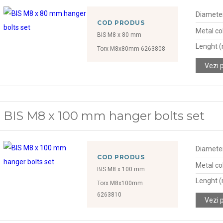
Diamete
COD PRODUS
Metal col
BIS M8 x 80 mm
Lenght 
Torx M8x80mm 6263808
Vezi 
BIS M8 x 100 mm hanger bolts set
Diamete
COD PRODUS
Metal col
BIS M8 x 100 mm
Lenght 
Torx M8x100mm
6263810
Vezi 