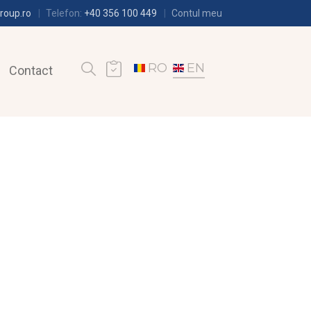
roup.ro
Telefon:
+40 356 100 449
Contul meu
RO
EN
Contact