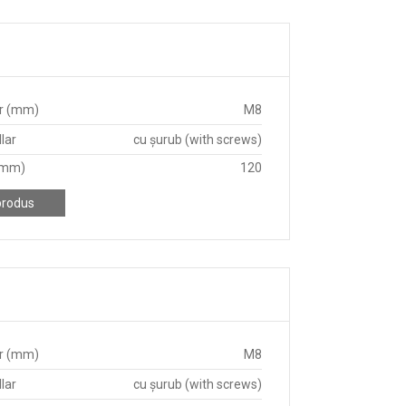
r (mm)
M8
lar
cu șurub (with screws)
(mm)
120
produs
r (mm)
M8
lar
cu șurub (with screws)