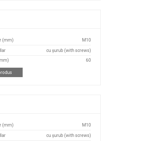
r (mm)
M10
lar
cu șurub (with screws)
(mm)
60
produs
r (mm)
M10
lar
cu șurub (with screws)