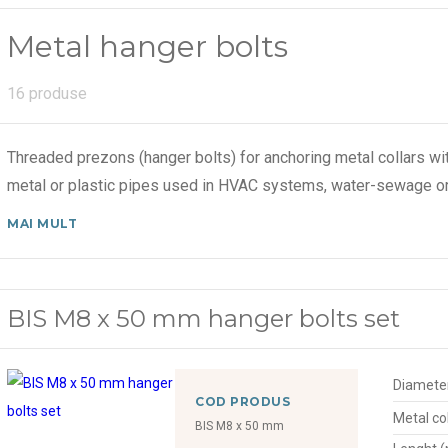
Metal hanger bolts
16 produse
Threaded prezons (hanger bolts) for anchoring metal collars wit
metal or plastic pipes used in HVAC systems, water-sewage or
MAI MULT
BIS M8 x 50 mm hanger bolts set
Diamete
COD PRODUS
Metal col
BIS M8 x 50 mm