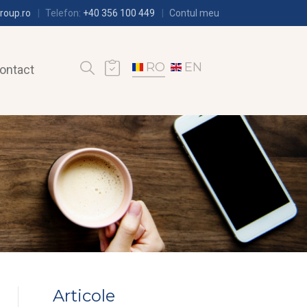
roup.ro
Telefon:
+40 356 100 449
Contul meu
RO
EN
ontact
Articole