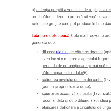
b)
selecția greșită a ventilului de reglaj și a re
producătorii adeseori preferă să vină cu varia
selecțiile greșite care pot produce în timp da
Lubrifiere defectoasă
. Cele mai frecvente pr
generate de
5
:
diluarea
uleiului
de către refrigerant
(apă
avea loc și o migrare a agentului frigorifi
perioada de nefuncționare și mai scăzută
către migrarea lichidului!
6
);
scăderea nivelului de ulei din carter
(fav
(porniri și opriri foarte dese);
spumarea excesivă a uleiului
(favorizată
recomandată și de o diluare a acestuia p
etanșarea deficitară
a circuitului de unge