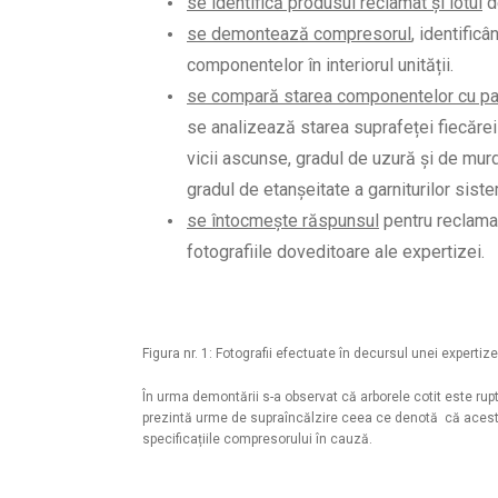
se identifică produsul reclamat și lotul
de
se demontează compresorul
, identific
componentelor în interiorul unității.
se compară starea componentelor cu par
se analizează starea suprafeței fiecăre
vicii ascunse, gradul de uzură și de murd
gradul de etanșeitate a garniturilor siste
se întocmește răspunsul
pentru reclamaț
fotografiile doveditoare ale expertizei.
Figura nr. 1: Fotografii efectuate în decursul unei expertiz
În urma demontării s-a observat că arborele cotit este rupt
prezintă urme de supraîncălzire ceea ce denotă că acest 
specificațiile compresorului în cauză.