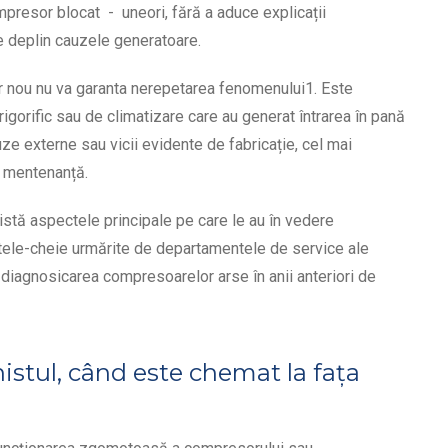
mpresor blocat - uneori, fără a aduce explicații
e deplin cauzele generatoare.
or nou nu va garanta nerepetarea fenomenului
1
. Este
igorific sau de climatizare care au generat întrarea în pană
ze externe sau vicii evidente de fabricație, cel mai
i mentenanță.
vistă aspectele principale pe care le au în vedere
tele-cheie urmărite de departamentele de service ale
ra diagnosicarea
compresoarelor arse
în anii anteriori de
nistul, când este chemat la fața