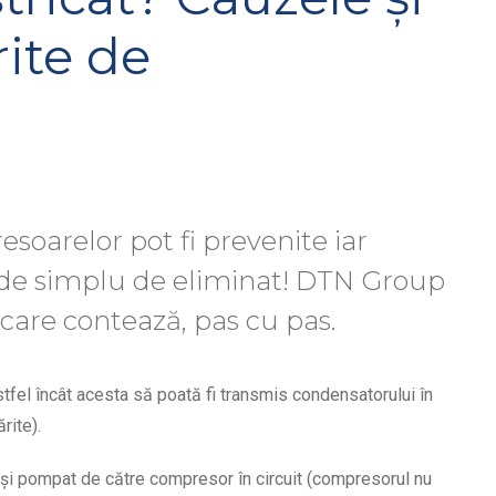
rite de
oarelor pot fi prevenite iar
r de simplu de eliminat! DTN Group
 care contează, pas cu pas.
astfel încât acesta să poată fi transmis condensatorului în
rite).
 și pompat de către compresor în circuit (compresorul nu