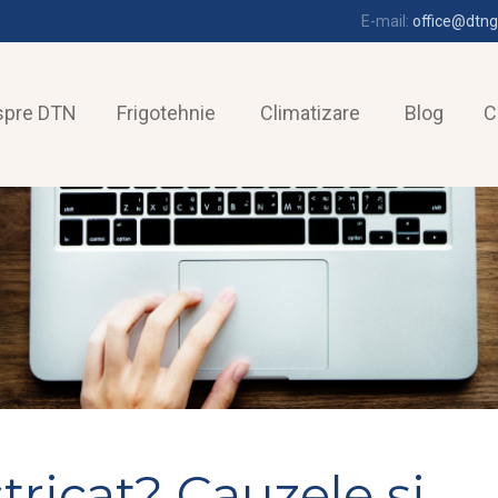
E-mail:
office@dtng
spre DTN
Frigotehnie
Climatizare
Blog
C
ricat? Cauzele și