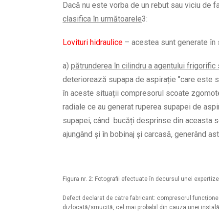
Dacă nu este vorba de un rebut sau viciu de fa
clasifica în următoarele
3
:
Lovituri hidraulice
– acestea sunt generate în 
a)
pătrunderea în cilindru a agentului frigorifi
deteriorează supapa de aspirație "care este su
în aceste situații compresorul scoate zgomote
radiale ce au generat ruperea supapei de aspi
supapei, când bucăți desprinse din aceasta se 
ajungând și în bobinaj și carcasă, generând astf
Figura nr. 2: Fotografii efectuate în decursul unei experti
Defect declarat de către fabricant: compresorul funcțione
dizlocată/smucită, cel mai probabil din cauza unei instal