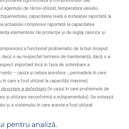
funcționarea zgomotoasă a compresorului sau
l agentului de răcire utilizat, temperatura uleiului,
hipamentului, capacitatea reală a instalației raportată la
tea actualului compresor raportată la capacitatea
stența elementelor de protecție și de reglaj calorice și
ompresorul a funcționat problematic de la bun început,
t, dacă s-au respectat termenii de mentenanță, dacă s-a
ut (aspect important încă în faza de schimbare a
venții – cauza și natura acestora -, perioadele în care
 în care a fost utilizat la capacități maxime).
 descriere a defecțiunii
(în cazul în care problemele de
are și utilizare neconformă a echipamentului). Se notează
i și a sistemului în care acesta a fost utilizat.
i pentru analiză.