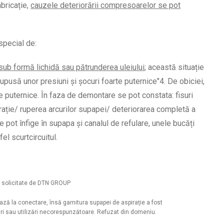
bricație,
cauzele deteriorării compresoarelor se pot
special de:
c sub formă lichidă sau pătrunderea uleiului
; această situație
pusă unor presiuni și șocuri foarte puternice"
4
. De obiciei,
 puternice. În faza de demontare se pot constata: fisuri
rație/ ruperea arcurilor supapei/ deteriorarea completă a
pot înfige în supapa și canalul de refulare, unele bucăți
el scurtcircuitul.
ze solicitate de DTN GROUP
ază la conectare, însă garnitura supapei de aspirație a fost
ări sau utilizări necorespunzătoare. Refuzat din domeniu.