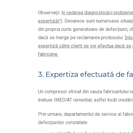
Observații:
în vederea diagnosticării problemel
expertiză(!)
. Deoarece sunt numeroase situații
din propria curte
generatoare de defecțiunii, che
dacă se merge pe reclamarea produsului.
Înlo
expertiză către client se vor efectua dacă se
fabricație.
3. Expertiza efectuată de f
Un compresor stricat din cauza fabricantului r
trebuie IMEDIAT remediat, astfel încât credibil
Prin urmare, departamentul de service al fabri
defecțiunilor constatate: