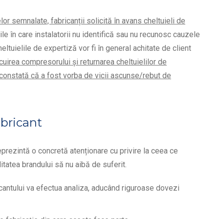
or semnalate, fabricanții solicită în avans cheltuieli de
le în care instalatorii nu identifică sau nu recunosc cauzele
ltuielile de expertiză vor fi în general achitate de client
cuirea compresorului și returnarea cheltuielilor de
 constată că a fost vorba de vicii ascunse/rebut de
abricant
eprezintă o concretă atenționare cu privire la ceea ce
itatea brandului să nu aibă de suferit.
cantului va efectua analiza, aducând riguroase dovezi