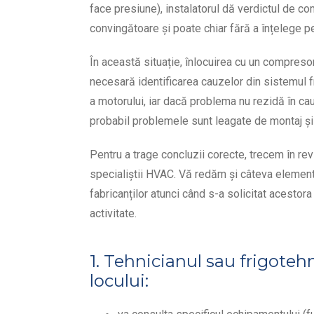
face presiune), instalatorul dă verdictul de co
convingătoare și poate chiar fără a înțelege p
În această situație, înlocuirea cu un compres
necesară identificarea cauzelor din sistemul fr
a motorului, iar dacă problema nu rezidă în cau
probabil problemele sunt leagate de montaj ș
Pentru a trage concluzii corecte, trecem în re
specialiștii HVAC. Vă redăm și câteva elemen
fabricanților atunci când s-a solicitat acesto
activitate.
1. Tehnicianul sau frigoteh
locului: