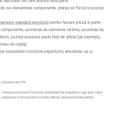
 fabricație din care acesta face parte.
ându-se elementele componente, starea lor fizică și poziția
ametrii standard prevăzuți
pentru fiecare piesă în parte -
i componente, existența de elemente străine, existența de
ărire, poziția acestora unele față de altele (de exemplu,
mului de reglaj).
ie (rezultatul/concluzia expertizei), anexându-se și
e solicitate de DTN
. Compresorul pornit funcţiona, însă braţul de angrenaj a rupt axul; valva
compresor a funcţionat în condiţii dificile, nerecomandate pentru