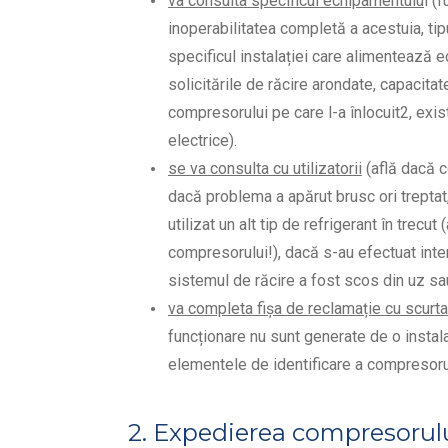
va consulta specificul echipamentulu
i (
inoperabilitatea completă a acestuia, tipu
specificul instalației care alimentează ec
solicitările de răcire arondate, capacita
compresorului pe care l-a înlocuit
2
, exi
electrice).
se va consulta cu utilizatorii
(află dacă c
dacă problema a apărut brusc ori trepta
utilizat un alt tip de refrigerant în trec
compresorului!), dacă s-au efectuat inter
sistemul de răcire a fost scos din uz sau
va completa fișa de reclamație cu scurta
funcționare nu sunt generate de o instal
elementele de identificare a compresorulu
2. Expedierea compresorulu