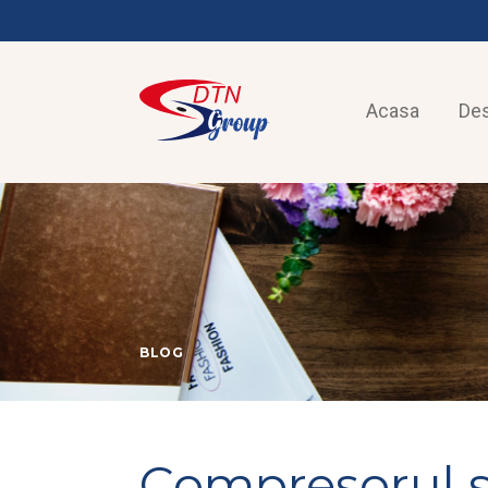
Acasa
De
BLOG
Compresorul st