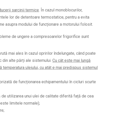
ducerii sarcinii termice
. În cazul monoblocurilor,
ntele lor de detentoare termostatice, pentru a evita
une asupra modului de funcționare a motorului folosit.
obleme de ungere a compresoarelor frigorifice sunt
rută mai ales în cazul opririlor îndelungate, când poate
c din alte părți ale sistemului.
Cu cât este mai lungă
 temperatura uleiului, cu atât e mai predispus sistemul
orizată de funcționarea echipamentului în cicluri scurte
 de utilizarea unui ulei de calitate diferită față de cea
este limitele normale);
re;