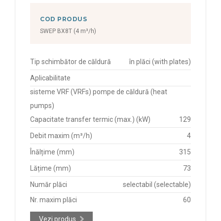
COD PRODUS
SWEP BX8T (4 m³/h)
Tip schimbător de căldură
în plăci (with plates)
Aplicabilitate
sisteme VRF (VRFs) pompe de căldură (heat
pumps)
Capacitate transfer termic (max.) (kW)
129
Debit maxim (m³/h)
4
Înălțime (mm)
315
Lățime (mm)
73
Număr plăci
selectabil (selectable)
Nr. maxim plăci
60
Vezi produs