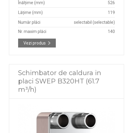
Înălțime (mm)
526
Lățime (mm)
119
Număr plăci
selectabil (selectable)
Nr. maxim plăci
140
Vezi produs
Schimbator de caldura in
placi SWEP B320HT (61.7
m³/h)