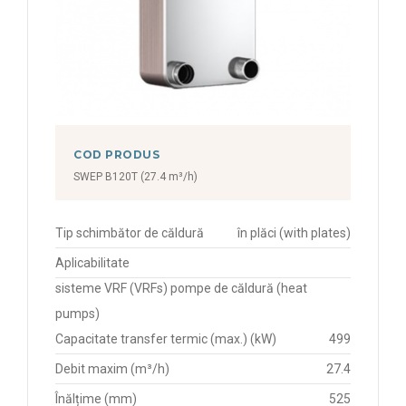
COD PRODUS
SWEP B120T (27.4 m³/h)
Tip schimbător de căldură
în plăci (with plates)
Aplicabilitate
sisteme VRF (VRFs) pompe de căldură (heat
pumps)
Capacitate transfer termic (max.) (kW)
499
Debit maxim (m³/h)
27.4
Înălțime (mm)
525