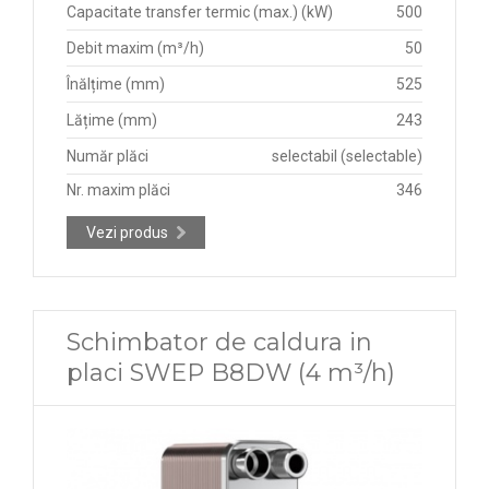
Capacitate transfer termic (max.) (kW)
500
Debit maxim (m³/h)
50
Înălțime (mm)
525
Lățime (mm)
243
Număr plăci
selectabil (selectable)
Nr. maxim plăci
346
Vezi produs
Schimbator de caldura in
placi SWEP B8DW (4 m³/h)