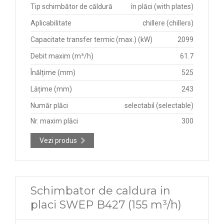
Tip schimbător de căldură
în plăci (with plates)
Aplicabilitate
chillere (chillers)
Capacitate transfer termic (max.) (kW)
2099
Debit maxim (m³/h)
61.7
Înălțime (mm)
525
Lățime (mm)
243
Număr plăci
selectabil (selectable)
Nr. maxim plăci
300
Vezi produs
Schimbator de caldura in
placi SWEP B427 (155 m³/h)