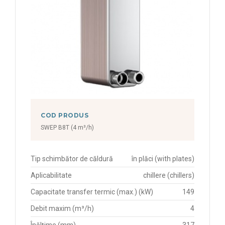
COD PRODUS
SWEP B8T (4 m³/h)
Tip schimbător de căldură
în plăci (with plates)
Aplicabilitate
chillere (chillers)
Capacitate transfer termic (max.) (kW)
149
Debit maxim (m³/h)
4
Înălțime (mm)
317