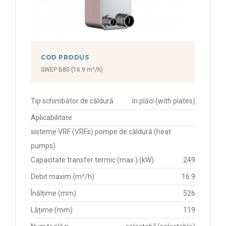
COD PRODUS
SWEP B80 (16.9 m³/h)
Tip schimbător de căldură
în plăci (with plates)
Aplicabilitate
sisteme VRF (VRFs) pompe de căldură (heat
pumps)
Capacitate transfer termic (max.) (kW)
249
Debit maxim (m³/h)
16.9
Înălțime (mm)
526
Lățime (mm)
119