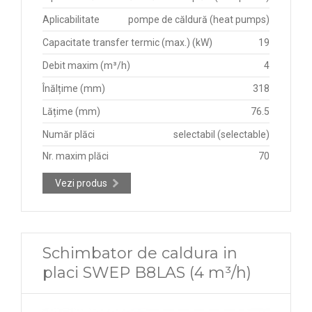
Aplicabilitate
pompe de căldură (heat pumps)
Capacitate transfer termic (max.) (kW)
19
Debit maxim (m³/h)
4
Înălțime (mm)
318
Lățime (mm)
76.5
Număr plăci
selectabil (selectable)
Nr. maxim plăci
70
Vezi produs
Schimbator de caldura in
placi SWEP B8LAS (4 m³/h)