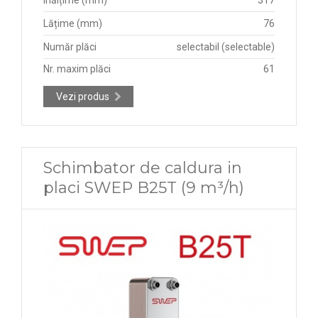
Lățime (mm)
76
Număr plăci
selectabil (selectable)
Nr. maxim plăci
61
Vezi produs
Schimbator de caldura in
placi SWEP B25T (9 m³/h)