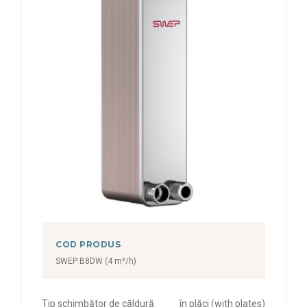
COD PRODUS
SWEP B8DW (4 m³/h)
Tip schimbător de căldură
în plăci (with plates)