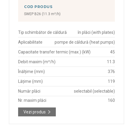
COD PRODUS
SWEP B26 (11.3 m³/h)
Tip schimbător de căldură
în plăci (with plates)
Aplicabilitate
pompe de căldură (heat pumps)
Capacitate transfer termic (max.) (kW)
45
Debit maxim (m³/h)
11.3
Înălțime (mm)
376
Lățime (mm)
119
Număr plăci
selectabil (selectable)
Nr. maxim plăci
160
Vezi produs