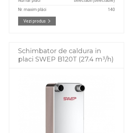
Număr plăci
selectabil (selectable)
Nr. maxim plăci
140
Vezi produs
Schimbator de caldura in
placi SWEP B120T (27.4 m³/h)