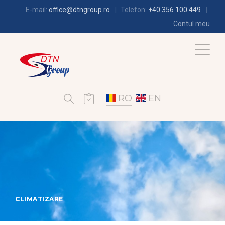
E-mail:
office@dtngroup.ro
Telefon:
+40 356 100 449
Contul meu
RO
EN
CLIMATIZARE