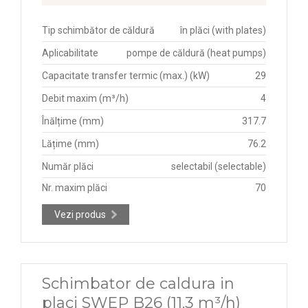
Tip schimbător de căldură
în plăci (with plates)
Aplicabilitate
pompe de căldură (heat pumps)
Capacitate transfer termic (max.) (kW)
29
Debit maxim (m³/h)
4
Înălțime (mm)
317.7
Lățime (mm)
76.2
Număr plăci
selectabil (selectable)
Nr. maxim plăci
70
Vezi produs
Schimbator de caldura in
placi SWEP B26 (11.3 m³/h)