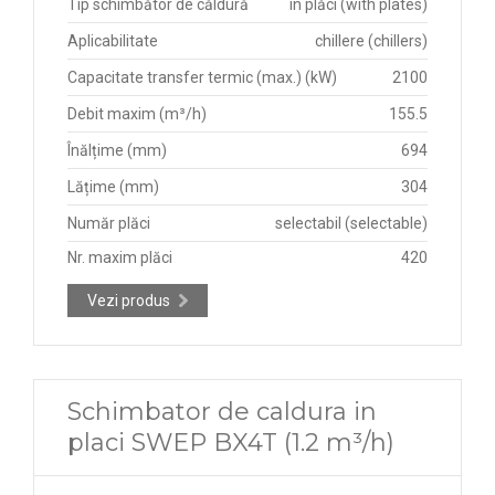
Tip schimbător de căldură
în plăci (with plates)
Aplicabilitate
chillere (chillers)
Capacitate transfer termic (max.) (kW)
2100
Debit maxim (m³/h)
155.5
Înălțime (mm)
694
Lățime (mm)
304
Număr plăci
selectabil (selectable)
Nr. maxim plăci
420
Vezi produs
Schimbator de caldura in
placi SWEP BX4T (1.2 m³/h)