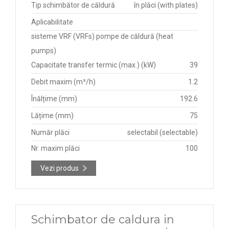
Tip schimbător de căldură
în plăci (with plates)
Aplicabilitate
sisteme VRF (VRFs) pompe de căldură (heat
pumps)
Capacitate transfer termic (max.) (kW)
39
Debit maxim (m³/h)
1.2
Înălțime (mm)
192.6
Lățime (mm)
75
Număr plăci
selectabil (selectable)
Nr. maxim plăci
100
Vezi produs
Schimbator de caldura in