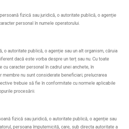
ersoană fizică sau juridică, o autoritate publică, o agenție
aracter personal în numele operatorului.
ă, o autoritate publică, o agenție sau un alt organism, căruia
diferent dacă este vorba despre un terț sau nu. Cu toate
e cu caracter personal în cadrul unei anchete, în
lor membre nu sunt considerate beneficiari; prelucrarea
ective trebuie să fie în conformitate cu normele aplicabile
opurile procesării.
ană fizică sau juridică, o autoritate publică, o agenție sau
torul, persoana împuternicită, care, sub directa autoritate a