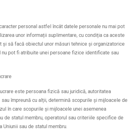
aracter personal astfel încât datele personale nu mai pot
ilizarea unor informații suplimentare, cu condiția ca aceste
t și să facă obiectul unor măsuri tehnice și organizatorice
nu pot fi atribuite unei persoane fizice identificate sau
ucrare
ucrare este persoana fizică sau juridică, autoritatea
 sau împreună cu alții, determină scopurile și mijloacele de
azul în care scopurile și mijloacele unei asemenea
sau de statul membru, operatorul sau criteriile specifice de
ia Uniunii sau de statul membru.