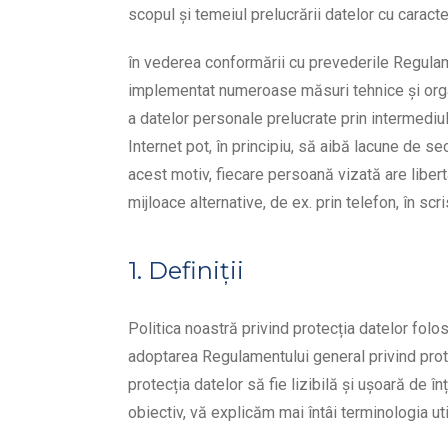
scopul și temeiul prelucrării datelor cu caracte
în vederea conformării cu prevederile Regulam
implementat numeroase măsuri tehnice și org
a datelor personale prelucrate prin intermediul
Internet pot, în principiu, să aibă lacune de se
acest motiv, fiecare persoană vizată are liber
mijloace alternative, de ex. prin telefon, în scri
1. Definiții
Politica noastră privind protecția datelor folos
adoptarea Regulamentului general privind prot
protecția datelor să fie lizibilă și ușoară de î
obiectiv, vă explicăm mai întâi terminologia uti