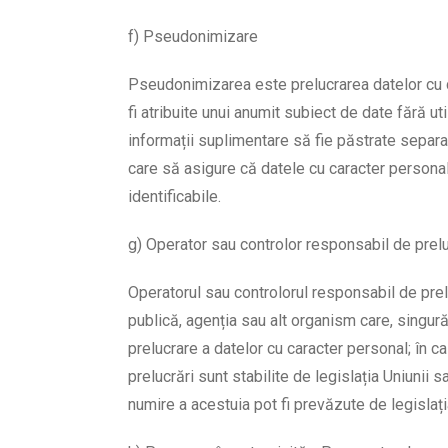
f) Pseudonimizare
Pseudonimizarea este prelucrarea datelor cu c
fi atribuite unui anumit subiect de date fără ut
informații suplimentare să fie păstrate separa
care să asigure că datele cu caracter personal 
identificabile.
g) Operator sau controlor responsabil de prel
Operatorul sau controlorul responsabil de prel
publică, agenția sau alt organism care, singură
prelucrare a datelor cu caracter personal; în c
prelucrări sunt stabilite de legislația Uniunii 
numire a acestuia pot fi prevăzute de legislaț