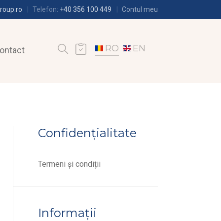
roup.ro
Telefon:
+40 356 100 449
Contul meu
RO
EN
ontact
Confidențialitate
Termeni și condiții
Informații