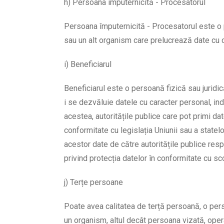
h) Persoana împuternicită - Procesatorul
Persoana împuternicită - Procesatorul este o p
sau un alt organism care prelucrează date cu c
i) Beneficiarul
Beneficiarul este o persoană fizică sau juridic
i se dezvăluie datele cu caracter personal, in
acestea, autoritățile publice care pot primi dat
conformitate cu legislația Uniunii sau a state
acestor date de către autoritățile publice resp
privind protecția datelor în conformitate cu sc
j) Terțe persoane
Poate avea calitatea de terță persoană, o perso
un organism, altul decât persoana vizată, opera