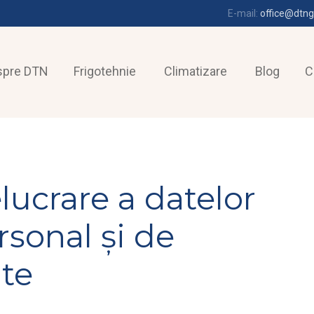
E-mail:
office@dtng
spre DTN
Frigotehnie
Climatizare
Blog
C
elucrare a datelor
rsonal și de
ate