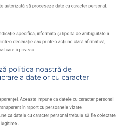
ste autorizată să proceseze date cu caracter personal.
icație specifică, informată și lipsită de ambiguitate a
intr-o declarație sau printr-o acțiune clară afirmativă,
l care îi privesc .
ză politica noastră de
ucrare a datelor cu caracter
transparenței. Aceasta impune ca datele cu caracter personal
 transparent în raport cu persoanele vizate.
une ca datele cu caracter personal trebuie să fie colectate
 legitime .