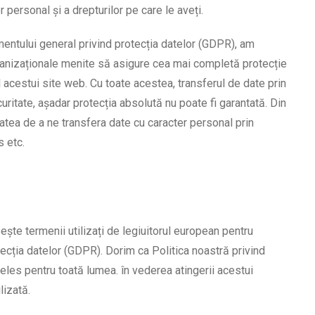
r personal și a drepturilor pe care le aveți.
entului general privind protecția datelor (GDPR), am
anizaționale menite să asigure cea mai completă protecție
 acestui site web. Cu toate acestea, transferul de date prin
curitate, așadar protecția absolută nu poate fi garantată. Din
tatea de a ne transfera date cu caracter personal prin
s etc.
ește termenii utilizați de legiuitorul european pentru
ecția datelor (GDPR). Dorim ca Politica noastră privind
nțeles pentru toată lumea. în vederea atingerii acestui
lizată.