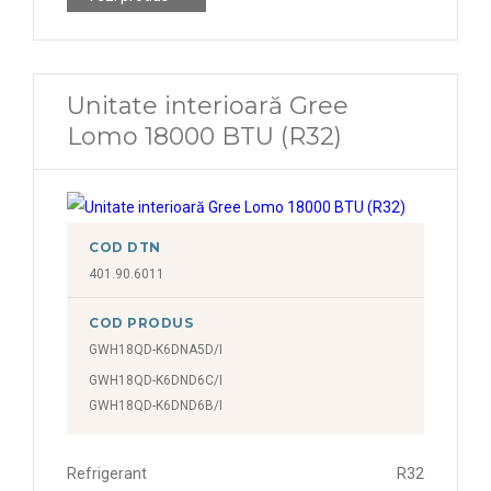
Unitate interioară Gree
Lomo 18000 BTU (R32)
COD DTN
401.90.6011
COD PRODUS
GWH18QD-K6DNA5D/I
GWH18QD-K6DND6C/I
GWH18QD-K6DND6B/I
Refrigerant
R32