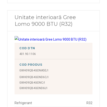
Unitate interioară Gree
Lomo 9000 BTU (R32)
COD DTN
401.90.1106
COD PRODUS
GWH09QB-K6DNA5E/I
GWH09QB-K6DND6C/I
GWH09QB-K6DNC/I
GWH09QB-K6DND6I/I
Refrigerant
R32