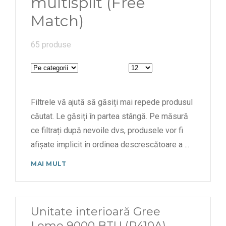
multisplit (Free
Match)
65 produse
Filtrele vă ajută să găsiți mai repede produsul
căutat. Le găsiți în partea stângă. Pe măsură
ce filtrați după nevoile dvs, produsele vor fi
afișate implicit în ordinea descrescătoare a
...
MAI MULT
Unitate interioară Gree
Lomo 9000 BTU (R410A)