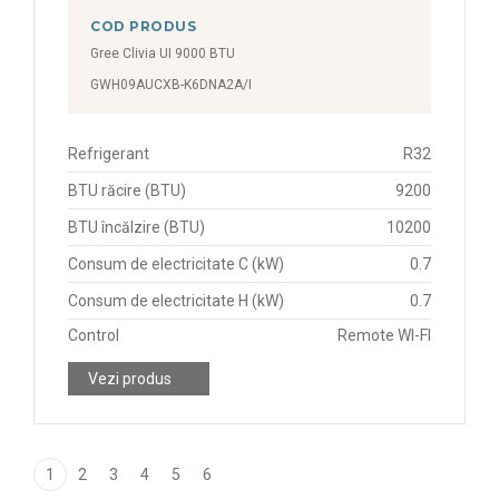
COD PRODUS
Gree Clivia UI 9000 BTU
GWH09AUCXB-K6DNA2A/I
Refrigerant
R32
BTU răcire (BTU)
9200
BTU încălzire (BTU)
10200
Consum de electricitate C (kW)
0.7
Consum de electricitate H (kW)
0.7
Control
Remote WI-FI
Vezi produs
1
2
3
4
5
6