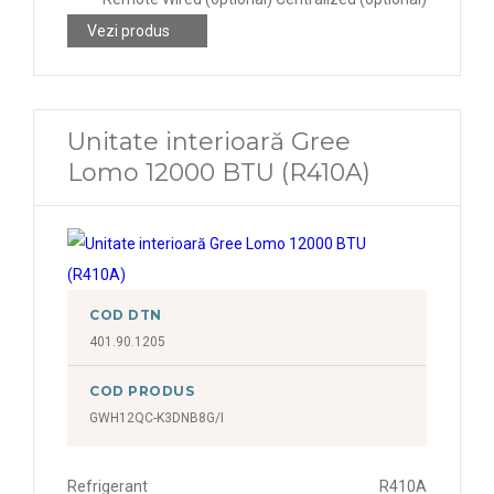
Vezi produs
Unitate interioară Gree
Lomo 12000 BTU (R410A)
COD DTN
401.90.1205
COD PRODUS
GWH12QC-K3DNB8G/I
Refrigerant
R410A