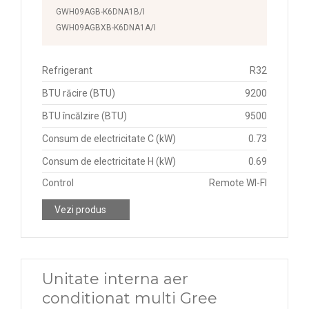
GWH09AGB-K6DNA1B/I
GWH09AGBXB-K6DNA1A/I
Refrigerant
R32
BTU răcire (BTU)
9200
BTU încălzire (BTU)
9500
Consum de electricitate C (kW)
0.73
Consum de electricitate H (kW)
0.69
Control
Remote WI-FI
Vezi produs
Unitate interna aer
conditionat multi Gree