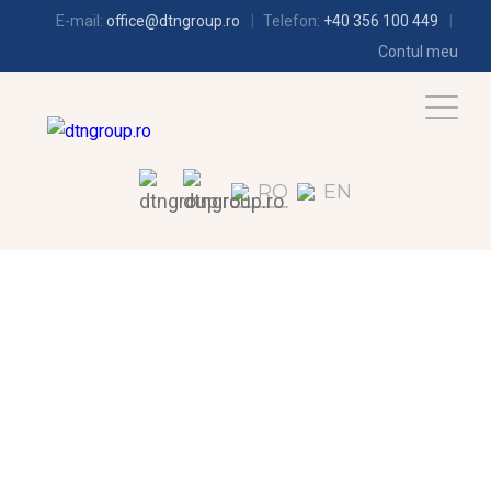
E-mail:
office@dtngroup.ro
Telefon:
+40 356 100 449
Contul meu
RO
EN
CLIMATIZARE