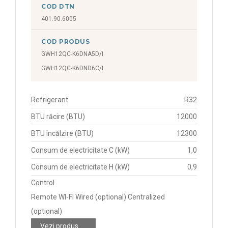
COD DTN
401.90.6005
COD PRODUS
GWH12QC-K6DNA5D/I
GWH12QC-K6DND6C/I
Refrigerant
R32
BTU răcire (BTU)
12000
BTU încălzire (BTU)
12300
Consum de electricitate C (kW)
1,0
Consum de electricitate H (kW)
0,9
Control
Remote WI-FI Wired (optional) Centralized
(optional)
Vezi produs