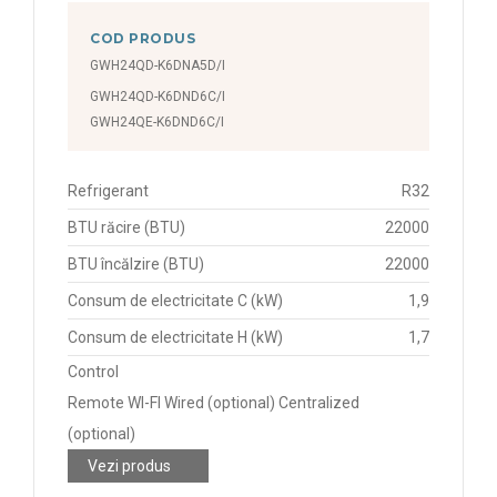
COD PRODUS
GWH24QD-K6DNA5D/I
GWH24QD-K6DND6C/I
GWH24QE-K6DND6C/I
Refrigerant
R32
BTU răcire (BTU)
22000
BTU încălzire (BTU)
22000
Consum de electricitate C (kW)
1,9
Consum de electricitate H (kW)
1,7
Control
Remote WI-FI Wired (optional) Centralized
(optional)
Vezi produs