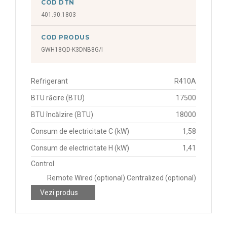
COD DTN
401.90.1803
COD PRODUS
GWH18QD-K3DNB8G/I
Refrigerant
R410A
BTU răcire (BTU)
17500
BTU încălzire (BTU)
18000
Consum de electricitate C (kW)
1,58
Consum de electricitate H (kW)
1,41
Control
Remote Wired (optional) Centralized (optional)
Vezi produs