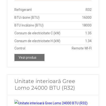
Refrigerant
R32
BTU răcire (BTU)
16000
BTU încălzire (BTU)
18000
Consum de electricitate C (kW)
1.35
Consum de electricitate H (kW)
1.34
Control
Remote WI-FI
Vezi produs
Unitate interioară Gree
Lomo 24000 BTU (R32)