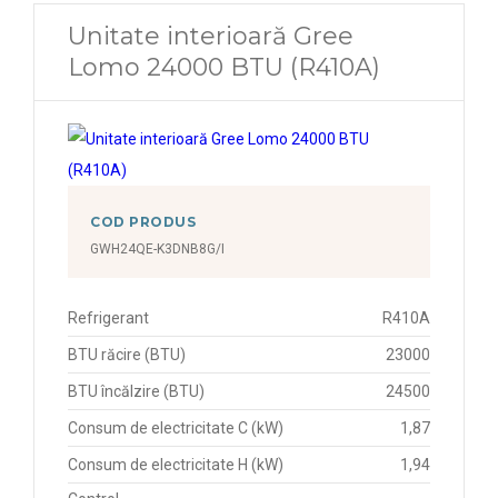
Unitate interioară Gree
Lomo 24000 BTU (R410A)
COD PRODUS
GWH24QE-K3DNB8G/I
Refrigerant
R410A
BTU răcire (BTU)
23000
BTU încălzire (BTU)
24500
Consum de electricitate C (kW)
1,87
Consum de electricitate H (kW)
1,94