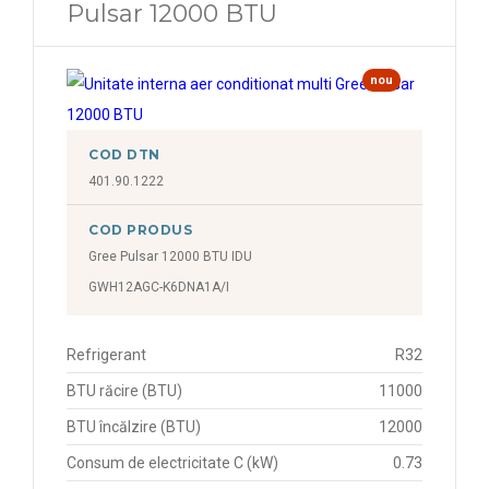
Pulsar 12000 BTU
nou
COD DTN
401.90.1222
COD PRODUS
Gree Pulsar 12000 BTU IDU
GWH12AGC-K6DNA1A/I
Refrigerant
R32
BTU răcire (BTU)
11000
BTU încălzire (BTU)
12000
Consum de electricitate C (kW)
0.73