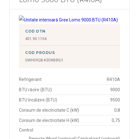
COD DTN
401.90.1104
COD PRODUS
GWH09QB-K3DNB8G/I
Refrigerant
R410A
BTU răcire (BTU)
9000
BTU încălzire (BTU)
9500
Consum de electricitate C (kW)
0,8
Consum de electricitate H (kW)
0,75
Control
Remote Wired (optional) Centralized (optional)