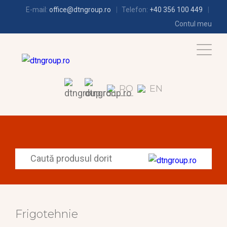
E-mail:
office@dtngroup.ro
Telefon:
+40 356 100 449
Contul meu
RO
EN
Frigotehnie