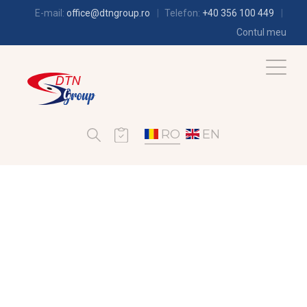
E-mail:
office@dtngroup.ro
Telefon:
+40 356 100 449
Contul meu
RO
EN
FRIGOTEHNIE