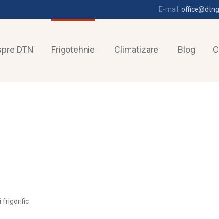
E-mail:
office@dtng
spre DTN
Frigotehnie
Climatizare
Blog
C
frigorific