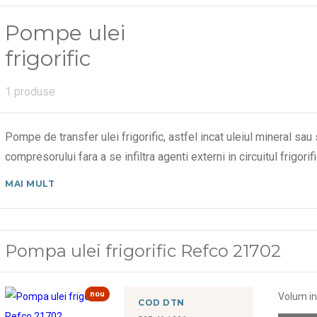
Pompe ulei
frigorific
1 produse
Pompe de transfer ulei frigorific, astfel incat uleiul mineral sau 
compresorului fara a se infiltra agenti externi in circuitul frigor
MAI MULT
Pompa ulei frigorific Refco 21702
nou
Volum int
COD DTN