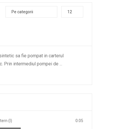
Pe categorii
12
sintetic sa fie pompat in carterul
ific. Prin intermediul pompei de
...
ern (l)
0.05