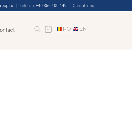
roup.ro
Telefon:
+40 356 100 449
Contul meu
RO
EN
ontact