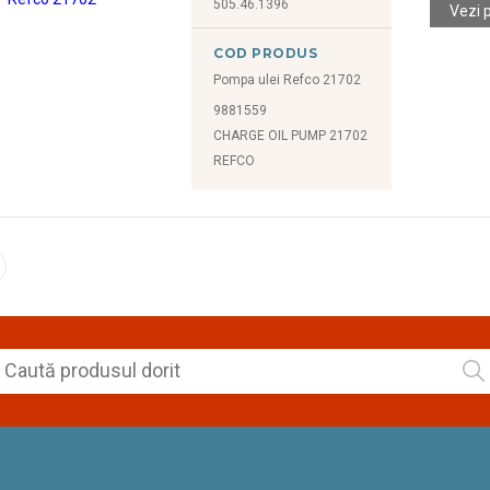
505.46.1396
Vezi 
COD PRODUS
Pompa ulei Refco 21702
9881559
CHARGE OIL PUMP 21702
REFCO