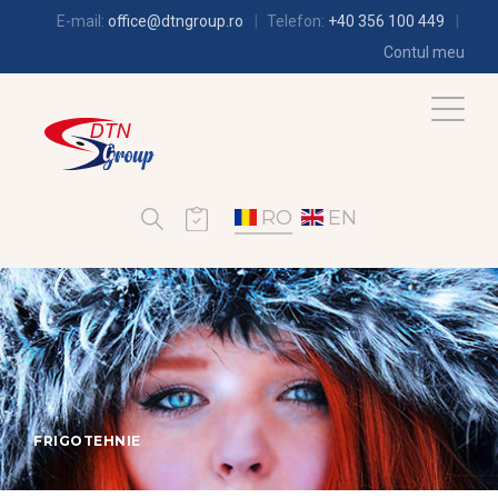
E-mail:
office@dtngroup.ro
Telefon:
+40 356 100 449
Contul meu
RO
EN
FRIGOTEHNIE