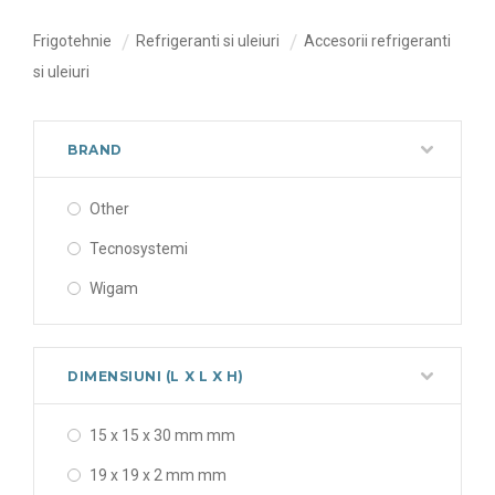
Frigotehnie
Refrigeranti si uleiuri
Accesorii refrigeranti
si uleiuri
BRAND
Other
Tecnosystemi
Wigam
DIMENSIUNI (L X L X H)
15 x 15 x 30 mm mm
19 x 19 x 2 mm mm