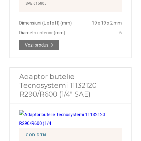
SAE 615805
Dimensiuni (L x l x H) (mm)
19 x 19 x 2 mm
Diametru interior (mm)
6
Vezi produs
Adaptor butelie
Tecnosystemi 11132120
R290/R600 (1/4" SAE)
COD DTN