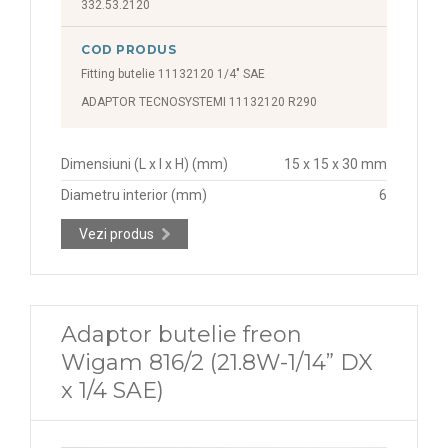
332.53.2120
COD PRODUS
Fitting butelie 11132120 1/4" SAE
ADAPTOR TECNOSYSTEMI 11132120 R290
Dimensiuni (L x l x H) (mm)
15 x 15 x 30 mm
Diametru interior (mm)
6
Vezi produs
Adaptor butelie freon
Wigam 816/2 (21.8W-1/14” DX
x 1/4 SAE)