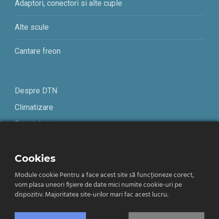
Adaptori, conectori si alte cuple
Alte scule
Cantare freon
Despre DTN
Climatizare
Frigotehnie
Contact
Cookies
Module cookie Pentru a face acest site să funcționeze corect,
Termeni și condiții
vom plasa uneori fișiere de date mici numite cookie-uri pe
Confidențialitate
dispozitiv. Majoritatea site-urilor mari fac acest lucru.
Română