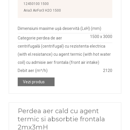
12450100 1500
Aria3 AirFor3 H2O 1500
Dimensiuni maxime ușă deservită (LxH) (mm)
1500 x 3000
Categorie perdea de aer
centrifugală (centrifugal) cu rezistenta electrica
(with el.resistance) cu agent termic (with hot water
coil) cu admisie aer frontala (front air intake)
Debit aer (m³/h)
2120
Vezi produs
Perdea aer cald cu agent
termic si absorbtie frontala
2mx3mH