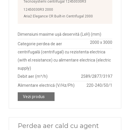
Tecnosystemi centrifugal 12450030R3
12450030R3 2000
Aria2 Elegance CR Built-in Centrifugal 2000
Dimensiuni maxime ușă deservită (LxH) (mm)
2000 x 3000
Categorie perdea de aer
centrifugală (centrifugal) cu rezistenta electrica
(with el.resistance) cu alimentare electrica (electric
supply)
Debit aer (m³/h)
2589/2877/3197
Alimentare electrică (V/Hz/Ph)
220-240/50/1
Vezi produs
Perdea aer cald cu agent