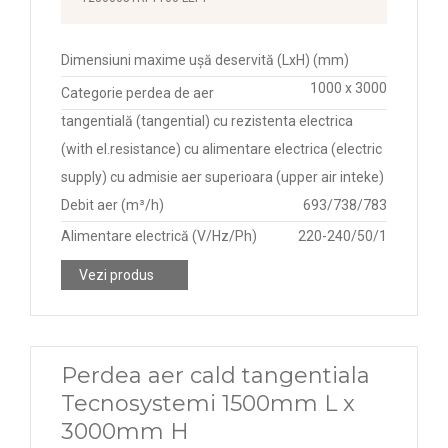
Dimensiuni maxime ușă deservită (LxH) (mm)
1000 x 3000
Categorie perdea de aer
tangentială (tangential) cu rezistenta electrica
(with el.resistance) cu alimentare electrica (electric
supply) cu admisie aer superioara (upper air inteke)
Debit aer (m³/h)
693/738/783
Alimentare electrică (V/Hz/Ph)
220-240/50/1
Vezi produs
Perdea aer cald tangentiala
Tecnosystemi 1500mm L x
3000mm H