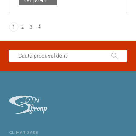
Vezi produs
1
2
3
4
CLIMATIZARE