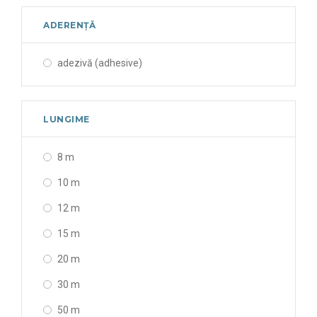
ADERENȚĂ
adezivă (adhesive)
LUNGIME
8 m
10 m
12 m
15 m
20 m
30 m
50 m