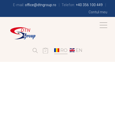
E-mail:
office@dtngroup.ro
Telefon:
+40 356 100 449
Contul meu
RO
EN
CLIMATIZARE