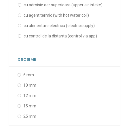
cu admisie aer superioara (upper air inteke)
cu agent termic (with hot water coil)
cu alimentare electrica (electric supply)
cu control de la distanta (control via app)
cu led (with LED light)
cu rezistenta electrica (with el.resistance)
GROSIME
fara alimentare electrica (no el.resistance)
6 mm
tangentială (tangential)
10 mm
12 mm
15 mm
25 mm