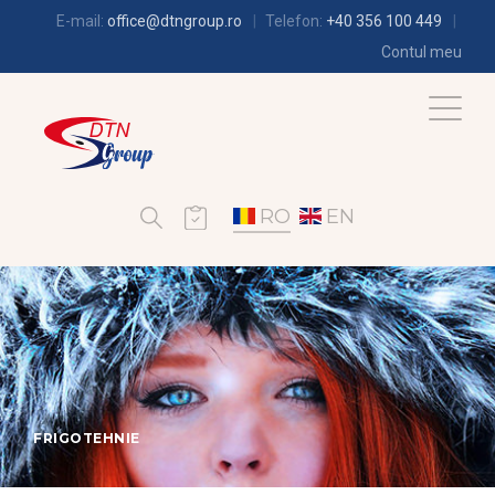
E-mail:
office@dtngroup.ro
Telefon:
+40 356 100 449
Contul meu
RO
EN
FRIGOTEHNIE