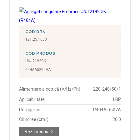
COD DTN
121.25.1060
COD PRODUS
UNJ2192GK
644AA5204AA
Alimentare electrică (V/Hz/Ph)
220-240/50/1
Aplicabilitate
LBP
Refrigerant
R404A R507A
Cilindree (cm³)
26.0
Vezi produs