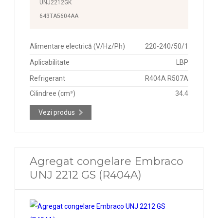
UNJ2212GK
643TA5604AA
Alimentare electrică (V/Hz/Ph)
220-240/50/1
Aplicabilitate
LBP
Refrigerant
R404A R507A
Cilindree (cm³)
34.4
Vezi produs
Agregat congelare Embraco
UNJ 2212 GS (R404A)