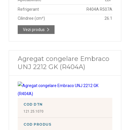
Refrigerant
R404A R507A
Cilindree (cm³)
26.1
Vezi produs
Agregat congelare Embraco
UNJ 2212 GK (R404A)
COD DTN
121.25.1070
COD PRODUS