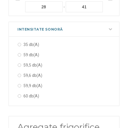
842 W
-
900 W
920 W
INTENSITATE SONORĂ
942 W
35 db(A)
991 W
59 db(A)
1074 W
59,5 db(A)
1136 W
59,6 db(A)
1175 W
59,9 db(A)
1403 W
60 db(A)
1479 W
60,2 db(A)
1500 W
60,9 db(A)
1685 W
Agregate frigorifice
61 db(A)
1728 W