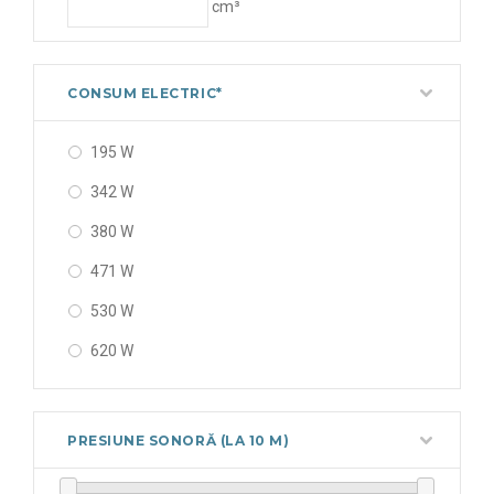
cm³
CONSUM ELECTRIC*
195 W
342 W
380 W
471 W
530 W
620 W
628 W
655 W
PRESIUNE SONORĂ (LA 10 M)
730 W