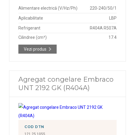
Alimentare electrică (V/Hz/Ph)
220-240/50/1
Aplicabilitate
LBP
Refrigerant
R404A R507A
Cilindree (cm³)
17.4
Vezi produs
Agregat congelare Embraco
UNT 2192 GK (R404A)
COD DTN
121.25.1055