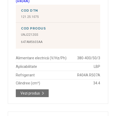
COD DTN
121.25.1075
COD PRODUS
UNJ2212GS
647AM5603AA
Alimentare electrică (V/Hz/Ph)
380-400/50/3
Aplicabilitate
LBP
Refrigerant
R404A R507A
Cilindree (cm³)
34.4
Vezi produs