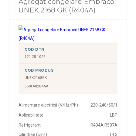
Agregat congelare Embraco
UNEK 2168 GK (R404A)
COD DTN
121.25.1025
COD PRODUS
UNEK2168GK
559FA8204AA
Alimentare electrică (V/Hz/Ph)
220-240/50/1
Aplicabilitate
LBP
Refrigerant
R404A R507A
Cilindree (cm³)
14.3