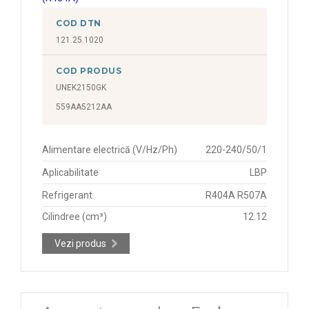
COD DTN
121.25.1020
COD PRODUS
UNEK2150GK
559AA5212AA
Alimentare electrică (V/Hz/Ph)
220-240/50/1
Aplicabilitate
LBP
Refrigerant
R404A R507A
Cilindree (cm³)
12.12
Vezi produs