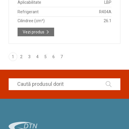
Aplicabilitate
LBP
Refrigerant
R404A
Cilindree (cm³)
26.1
Vezi produs
1
2
3
4
5
6
7