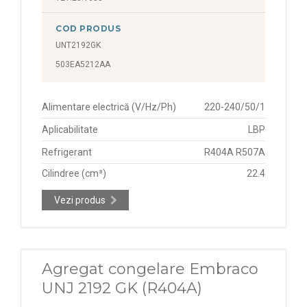
COD PRODUS
UNT2192GK
503EA5212AA
Alimentare electrică (V/Hz/Ph)
220-240/50/1
Aplicabilitate
LBP
Refrigerant
R404A R507A
Cilindree (cm³)
22.4
Vezi produs
Agregat congelare Embraco
UNJ 2192 GK (R404A)