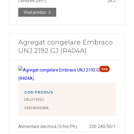
Cilindree (cm³)
26.2
Vezi produs
Agregat congelare Embraco
UNJ 2192 GJ (R404A)
nou
COD PRODUS
UNJ2192GJ
543CA5604AA
Alimentare electrică (V/Hz/Ph)
220-240/50/1