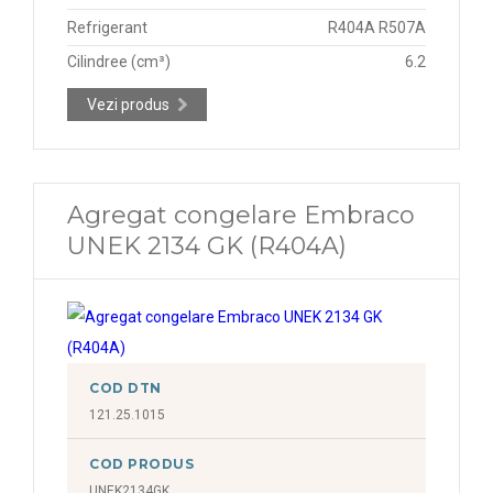
Refrigerant
R404A R507A
Cilindree (cm³)
6.2
Vezi produs
Agregat congelare Embraco
UNEK 2134 GK (R404A)
COD DTN
121.25.1015
COD PRODUS
UNEK2134GK