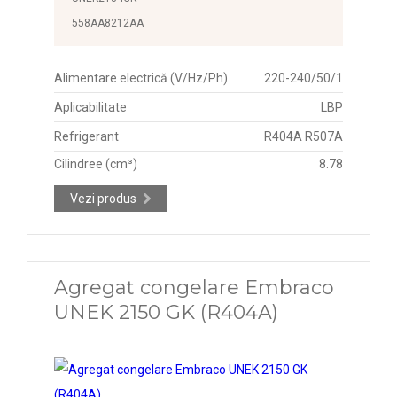
558AA8212AA
Alimentare electrică (V/Hz/Ph)
220-240/50/1
Aplicabilitate
LBP
Refrigerant
R404A R507A
Cilindree (cm³)
8.78
Vezi produs
Agregat congelare Embraco
UNEK 2150 GK (R404A)