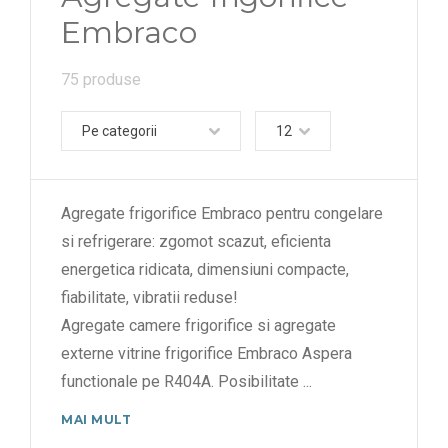
Embraco
61,1 db(A)
2321 W
61,8 db(A)
2332 W
75 produse
62,0 db(A)
Pe categorii
12
63,1 db(A)
64 db(A)
Agregate frigorifice Embraco pentru congelare
64,3 db(A)
si refrigerare: zgomot scazut, eficienta
65 db(A)
energetica ridicata, dimensiuni compacte,
66,8 db(A)
fiabilitate, vibratii reduse!
67 db(A)
Agregate camere frigorifice si agregate
externe vitrine frigorifice Embraco Aspera
68,0 db(A)
functionale pe R404A. Posibilitate
...
68,7 db(A)
MAI MULT