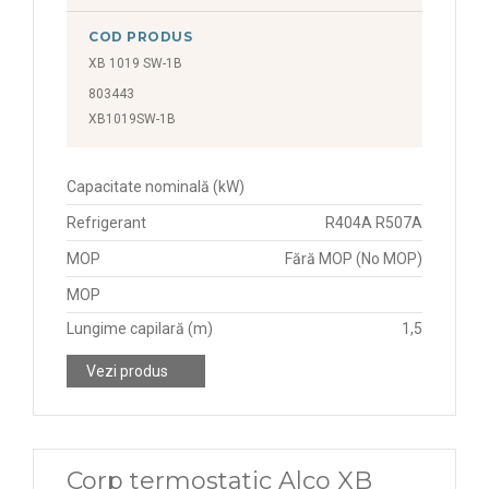
COD PRODUS
XB 1019 SW-1B
803443
XB1019SW-1B
Capacitate nominală (kW)
Refrigerant
R404A R507A
MOP
Fără MOP (No MOP)
MOP
Lungime capilară (m)
1,5
Vezi produs
Corp termostatic Alco XB