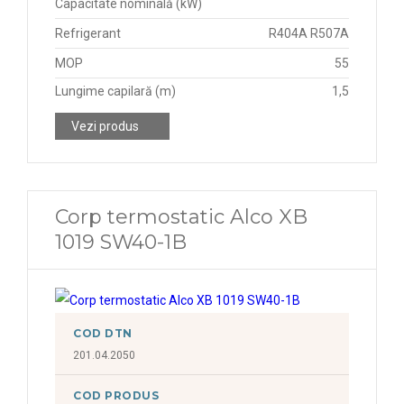
Capacitate nominală (kW)
Refrigerant
R404A R507A
MOP
55
Lungime capilară (m)
1,5
Vezi produs
Corp termostatic Alco XB
1019 SW40-1B
COD DTN
201.04.2050
COD PRODUS