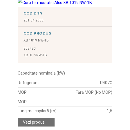
COD DTN
201.04.2055
COD PRODUS
XB 1019 NW-1B
803480
XB1019NW-1B
Capacitate nominală (kW)
Refrigerant
R407C
MOP
Fără MOP (No MOP)
MOP
Lungime capilară (m)
1,5
Vezi produs