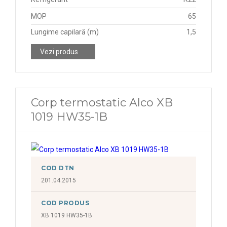
MOP
65
Lungime capilară (m)
1,5
Vezi produs
Corp termostatic Alco XB
1019 HW35-1B
COD DTN
201.04.2015
COD PRODUS
XB 1019 HW35-1B