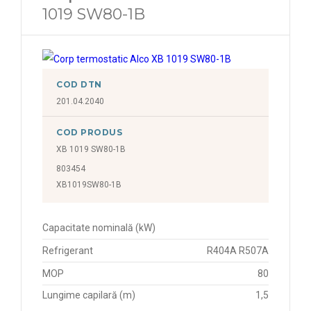
1019 SW80-1B
COD DTN
201.04.2040
COD PRODUS
XB 1019 SW80-1B
803454
XB1019SW80-1B
Capacitate nominală (kW)
Refrigerant
R404A R507A
MOP
80
Lungime capilară (m)
1,5