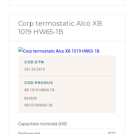
Corp termostatic Alco XB
1019 HW65-1B
COD DTN
201.04.2010
COD PRODUS
XB 1019 HW65-1B
803039
XB1019HW65-1B
Capacitate nominală (kW)
Refrigerant
R22