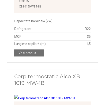
803035
XB1019HW35-1B
Capacitate nominală (kW)
Refrigerant
R22
MOP
35
Lungime capilară (m)
1,5
Vezi produs
Corp termostatic Alco XB
1019 MW-1B