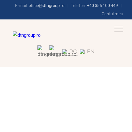
E-mail:
office@dtngroup.ro
Telefon:
+40 356 100 449
Contul meu
RO
EN
FRIGOTEHNIE