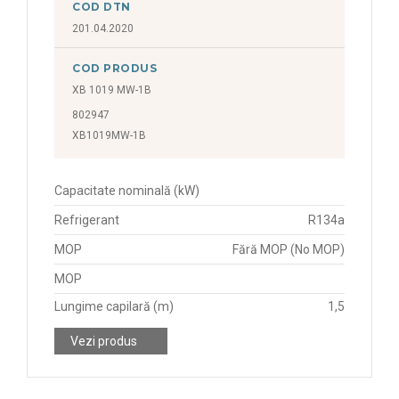
COD DTN
201.04.2020
COD PRODUS
XB 1019 MW-1B
802947
XB1019MW-1B
Capacitate nominală (kW)
Refrigerant
R134a
MOP
Fără MOP (No MOP)
MOP
Lungime capilară (m)
1,5
Vezi produs