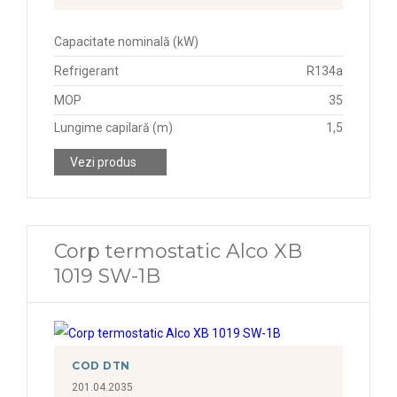
Capacitate nominală (kW)
Refrigerant
R134a
MOP
35
Lungime capilară (m)
1,5
Vezi produs
Corp termostatic Alco XB
1019 SW-1B
COD DTN
201.04.2035