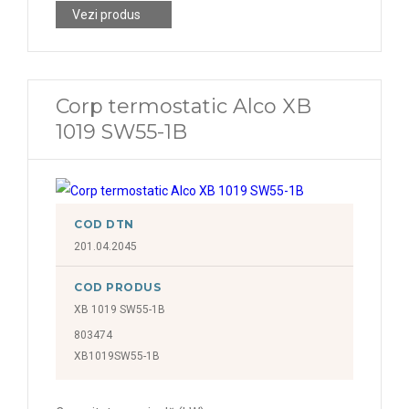
Vezi produs
Corp termostatic Alco XB
1019 SW55-1B
COD DTN
201.04.2045
COD PRODUS
XB 1019 SW55-1B
803474
XB1019SW55-1B