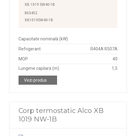
XB 1019 SW40-1B
803452
XB1019SW40-1B
Capacitate nominală (kW)
Refrigerant
R404A R507A
MOP
40
Lungime capilară (m)
1,5
Vezi produs
Corp termostatic Alco XB
1019 NW-1B