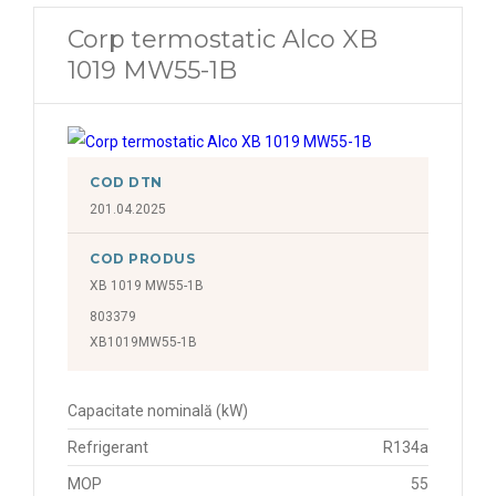
Corp termostatic Alco XB
1019 MW55-1B
COD DTN
201.04.2025
COD PRODUS
XB 1019 MW55-1B
803379
XB1019MW55-1B
Capacitate nominală (kW)
Refrigerant
R134a
MOP
55