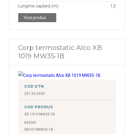
Lungime capilară (m)
1,5
Vezi produs
Corp termostatic Alco XB
1019 MW35-1B
COD DTN
201.04.2030
COD PRODUS
XB 1019 MW35-1B
803381
XB1019MW35-1B