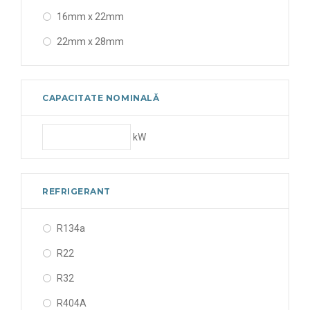
16mm x 22mm
22mm x 28mm
5/8" x 7/8"
7/8" x 1-1/8"
CAPACITATE NOMINALĂ
kW
REFRIGERANT
R134a
R22
R32
R404A