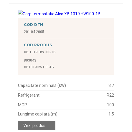
COD DTN
201.04.2005
COD PRODUS
XB 1019 HW100-1B
803043
XB1019HW100-1B
Capacitate nominală (kW)
3.7
Refrigerant
R22
MOP
100
Lungime capilară (m)
1,5
Vezi produs