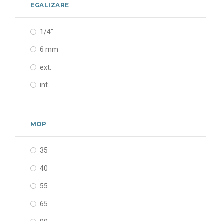
MOP -20C
EGALIZARE
MOP 0°C
1/4"
6 mm
ext.
int.
MOP
35
40
55
65