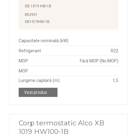
XB 1019 HW-1B
802931
XB1019HW-1B
Capacitate nominală (kW)
Refrigerant
R22
MOP
Fără MOP (No MOP)
MOP
Lungime capilară (m)
1,5
Vezi produs
Corp termostatic Alco XB
1019 HW100-1B