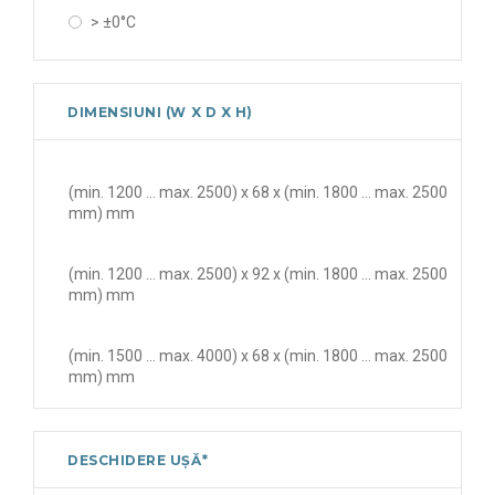
> ±0°C
±0°C ... +20°C
≥ -20°C (standard)
DIMENSIUNI (W X D X H)
≥ 0°C
(min. 1200 ... max. 2500) x 68 x (min. 1800 ... max. 2500
mm) mm
(min. 1200 ... max. 2500) x 92 x (min. 1800 ... max. 2500
mm) mm
(min. 1500 ... max. 4000) x 68 x (min. 1800 ... max. 2500
mm) mm
(min. 800 ... max. 1500) x 120 x (min. 1800 ... max. 2500
mm) mm
DESCHIDERE UȘĂ*