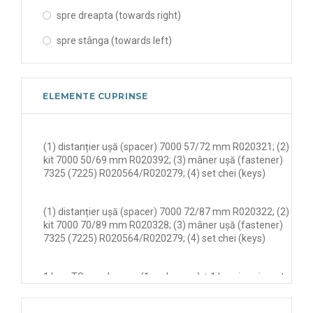
(min. 800 ... max. 2000) x 68 x (min. 1800 ... max. 2500
spre dreapta (towards right)
mm) mm
spre stânga (towards left)
(min. 800 ... max. 2000) x 92 x (min. 1800 ... max. 2500
mm) mm
ELEMENTE CUPRINSE
... x ... x 100 mm
... x 62 x 100 mm
(1) distanțier ușă (spacer) 7000 57/72 mm R020321; (2)
... x 80 x 100 mm
kit 7000 50/69 mm R020392; (3) mâner ușă (fastener)
7325 (7225) R020564/R020279; (4) set chei (keys)
1000 x 68 x 2000 mm
1000 x 68 x 2200 mm
(1) distanțier ușă (spacer) 7000 72/87 mm R020322; (2)
kit 7000 70/89 mm R020328; (3) mâner ușă (fastener)
1000 x 92 x 2000 mm
7325 (7225) R020564/R020279; (4) set chei (keys)
1200 x 68 x 2200 mm
1 buc. TSense Logger (1 pc. Logger) + 1 buc. imprimanta
1200 x 92 x 2200 mm
portabilă cu conexiune wireless proprie (1 pc. mobile
printer). Se pot conecta mai multi senzori la imprimanta,
4000 x ... x 65 mm