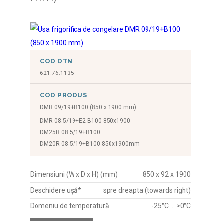
COD DTN
621.76.1135
COD PRODUS
DMR 09/19+B100 (850 x 1900 mm)
DMR 08.5/19+E2 B100 850x1900
DM25R 08.5/19+B100
DM20R 08.5/19+B100 850x1900mm
Dimensiuni (W x D x H) (mm)
850 x 92 x 1900
Deschidere ușă*
spre dreapta (towards right)
Domeniu de temperatură
-25°C ... >0°C