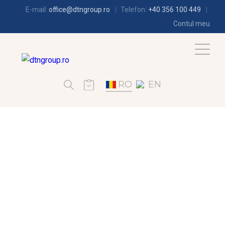
E-mail:
office@dtngroup.ro
Telefon:
+40 356 100 449
Contul meu
RO
EN
FRIGOTEHNIE