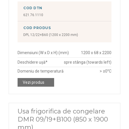
COD DTN
621.76.1110
COD PRODUS
DPL 12/22+B60 (1200 x 2200 mm)
Dimensiuni (W x D x H) (mm)
1200 x 68 x 2200
Deschidere ușă*
spre stânga (towards left)
Domeniu de temperatură
> ±0°C
Vezi produs
Usa frigorifica de congelare
DMR 09/19+B100 (850 x 1900
mm)