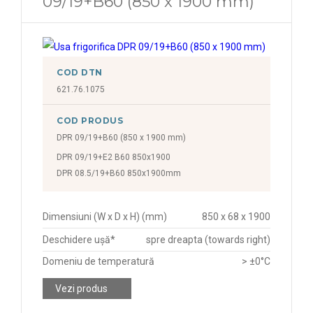
09/19+B60 (850 x 1900 mm)
COD DTN
621.76.1075
COD PRODUS
DPR 09/19+B60 (850 x 1900 mm)
DPR 09/19+E2 B60 850x1900
DPR 08.5/19+B60 850x1900mm
Dimensiuni (W x D x H) (mm)
850 x 68 x 1900
Deschidere ușă*
spre dreapta (towards right)
Domeniu de temperatură
> ±0°C
Vezi produs