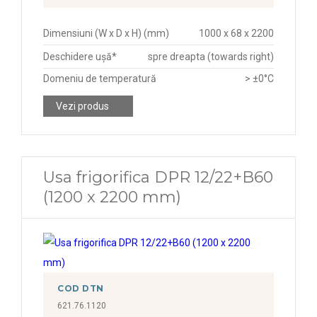
Dimensiuni (W x D x H) (mm)
1000 x 68 x 2200
Deschidere ușă*
spre dreapta (towards right)
Domeniu de temperatură
> ±0°C
Vezi produs
Usa frigorifica DPR 12/22+B60
(1200 x 2200 mm)
COD DTN
621.76.1120