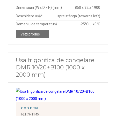
Dimensiuni (W x D x H) (mm)
850 x 92 x 1900
Deschidere ușă*
spre stânga (towards left)
Domeniu de temperatură
-25°C ... >0°C
Vezi produs
Usa frigorifica de congelare
DMR 10/20+B100 (1000 x
2000 mm)
COD DTN
621.76.1145