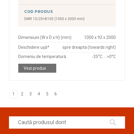
COD PRODUS
DMR 10/20+B100 (1000 x 2000 mm)
Dimensiuni (W x D x H) (mm)
1000 x 92 x 2000
Deschidere ușă*
spre dreapta (towards right)
Domeniu de temperatură
-25°C ... >0°C
Vezi produs
1
2
3
4
5
6