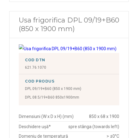
Usa frigorifica DPL 09/19+B60
(850 x 1900 mm)
COD DTN
621.76.1070
COD PRODUS
DPL 09/19+B60 (850 x 1900 mm)
DPL 08.5/19+B60 850x1900mm
Dimensiuni (W x D x H) (mm)
850 x 68 x 1900
Deschidere ușă*
spre stânga (towards left)
Domeniu de temperatură
> ±0°C