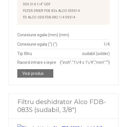
059 314 1/4” ODF
FILTER DRIER FDB 82s ALCO 059314
FD ALCO ODS FDB-082 1/4 59314
Conexiune egala (mm) (mm)
Conexiune egala (") (")
1/4
Tip filtru
sudabil (solder)
Racord intrare x ieșire
{"inch":"1\/4 x 1\/4","mm":""}
Vezi produs
Filtru deshidrator Alco FDB-
083S (sudabil, 3/8")