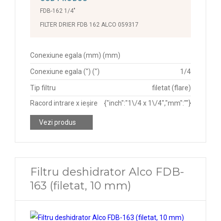
FDB-162 1/4"
FILTER DRIER FDB 162 ALCO 059317
Conexiune egala (mm) (mm)
Conexiune egala (") (")
1/4
Tip filtru
filetat (flare)
Racord intrare x ieșire
{"inch":"1\/4 x 1\/4","mm":""}
Vezi produs
Filtru deshidrator Alco FDB-
163 (filetat, 10 mm)