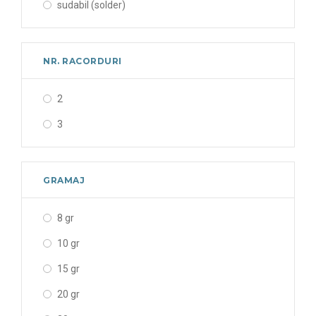
sudabil (solder)
NR. RACORDURI
2
3
GRAMAJ
8 gr
10 gr
15 gr
20 gr