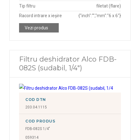
Tip filtru
filetat (flare)
Racord intrare x ieșire
{"inch":"","mm":"6 x 6"}
Vezi produs
Filtru deshidrator Alco FDB-
082S (sudabil, 1/4")
COD DTN
203.04.1115
COD PRODUS
FDB-082S 1/4"
059314