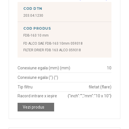
COD DTN
203.04.1230
COD PRODUS
FDB-163 10 mm
FD ALCO SAE FDB-163 10mm 059318
FILTER DRIER FDB 163 ALCO 059318
Conexiune egala (mm) (mm)
10
Conexiune egala (") (")
Tip filtru
filetat (flare)
Racord intrare x ieșire
{"inch":"","mm":"10 x 10"}
Vezi produs