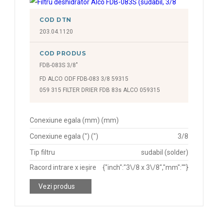
COD DTN
203.04.1120
COD PRODUS
FDB-083S 3/8"
FD ALCO ODF FDB-083 3/8 59315
059 315 FILTER DRIER FDB 83s ALCO 059315
Conexiune egala (mm) (mm)
Conexiune egala (") (")
3/8
Tip filtru
sudabil (solder)
Racord intrare x ieșire
{"inch":"3\/8 x 3\/8","mm":""}
Vezi produs