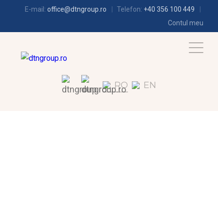
E-mail:
office@dtngroup.ro
Telefon:
+40 356 100 449
Contul meu
RO
EN
FRIGOTEHNIE