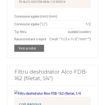
FD ALCO ODS FDB-084s 1/2 059316
Conexiune egala (mm) (mm)
Conexiune egala (") (")
1/2
Tip filtru
sudabil (solder)
Racord intrare x ieșire
{"inch":"1\/2 x 1\/2","mm":""}
Vezi produs
Filtru deshidrator Alco FDB-
162 (filetat, 1/4")
COD PRODUS