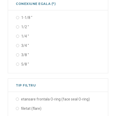
28 mm
CONEXIUNE EGALA (")
1-1/8 "
1/2 "
1/4 "
3/4 "
3/8 "
5/8 "
7/8 "
TIP FILTRU
etansare frontala O-ring (face seal O-ring)
filetat (flare)