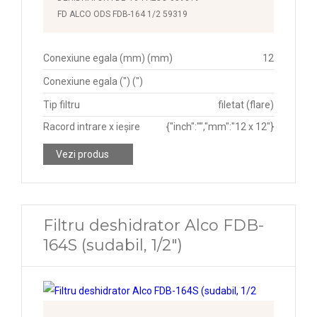
FD ALCO ODS FDB-164 1/2 59319
Conexiune egala (mm) (mm)
12
Conexiune egala (") (")
Tip filtru
filetat (flare)
Racord intrare x ieșire
{"inch":"","mm":"12 x 12"}
Vezi produs
Filtru deshidrator Alco FDB-
164S (sudabil, 1/2")