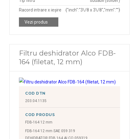
Tip filtru
sudabil (solder)
Racord intrare x ieșire
{"inch":"3\/8 x 3\/8","mm":""}
Vezi produs
Filtru deshidrator Alco FDB-
164 (filetat, 12 mm)
COD DTN
203.04.1135
COD PRODUS
FDB-164 12 mm
FDB-164 12 mm SAE 059 319
DEHIDRATOR FDB 164 ALCO 059319