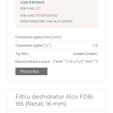
COD PRODUS
FDB-164S 1/2"
FDB-164S 1/2"ODF 059322
FILTER DRIER FDB 164s ALCO 059322
Conexiune egala (mm) (mm)
Conexiune egala (") (")
1/2
Tip filtru
sudabil (solder)
Racord intrare x ieșire
{"inch":"1\/2 x 1\/2","mm":""}
Vezi produs
Filtru deshidrator Alco FDB-
165 (filetat, 16 mm)