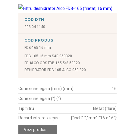
COD DTN
203.04.1140
COD PRODUS
FDB-165 16 mm
FDB-165 16 mm SAE 059320
FD ALCO ODS FDB-165 5/8 59320
DEHIDRATOR FDB 165 ALCO 059 320
Conexiune egala (mm) (mm)
16
Conexiune egala (") (")
Tip filtru
filetat (flare)
Racord intrare x ieșire
{"inch":"","mm":"16 x 16"}
Vezi produs