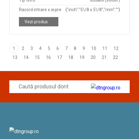
Tip filtru
sudabil (solder)
Racord intrare x ieșire
{"inch":"5\/8 x 5\/8","mm":""}
Vezi produs
1
2
3
4
5
6
7
8
9
10
11
12
13
14
15
16
17
18
19
20
21
22