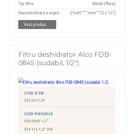
Tip filtru
filetat (flare)
Racord intrare x ieșire
{"inch":"","mm":"12 x 12"}
Vezi produs
Filtru deshidrator Alco FDB-
084S (sudabil, 1/2")
COD DTN
203.04.1125
COD PRODUS
FDB-084S 1/2"
059 316 1/2” ODF