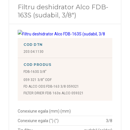
Filtru deshidrator Alco FDB-
163S (sudabil, 3/8")
COD DTN
203.04.1130
COD PRODUS
FDB-163S 3/8"
059 321 3/8” ODF
FD ALCO ODS FDB-163 3/8 059321
FILTER DRIER FDB 163s ALCO 059321
Conexiune egala (mm) (mm)
Conexiune egala (") (")
3/8