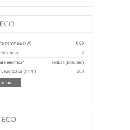
 ECO
te nominală (kW)
0.89
ntilatoare
2
re electrică*
inclusă (included)
r vaporizator (m³/h)
560
produs
D ECO