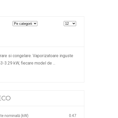
rare si congelare. Vaporizatoare inguste
0.43-3.29 kW, fiecare model de
...
 ECO
te nominală (kW)
0.47