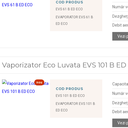
COD PRODUS
Număr ve
EVS 61 B ED ECO
Dezgheța
EVAPORATOR EVS 61 B
ED ECO
Debit ae
Vezi 
Vaporizator Eco Luvata EVS 101 B E
nou
Capacita
COD PRODUS
Număr ve
EVS 101 B ED ECO
Dezgheța
EVAPORATOR EVS 101 B
ED ECO
Debit ae
Vezi 