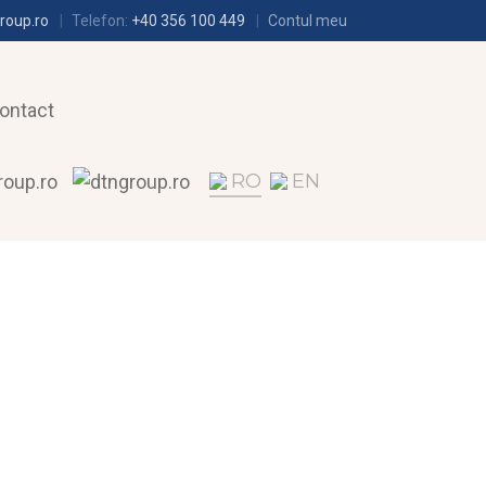
roup.ro
Telefon:
+40 356 100 449
Contul meu
ontact
RO
EN