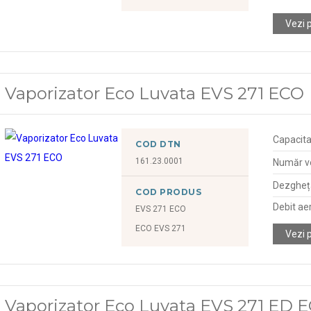
Vezi 
Vaporizator Eco Luvata EVS 271 ECO
Capacita
COD DTN
161.23.0001
Număr ve
Dezgheța
COD PRODUS
Debit ae
EVS 271 ECO
ECO EVS 271
Vezi 
Vaporizator Eco Luvata EVS 271 ED 