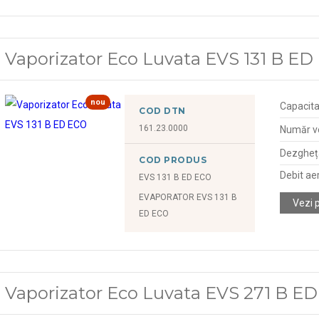
Vaporizator Eco Luvata EVS 131 B ED
nou
Capacita
COD DTN
161.23.0000
Număr ve
Dezgheța
COD PRODUS
Debit ae
EVS 131 B ED ECO
EVAPORATOR EVS 131 B
Vezi 
ED ECO
Vaporizator Eco Luvata EVS 271 B E