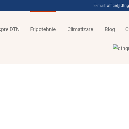
E-mail:
office@dtng
spre DTN
Frigotehnie
Climatizare
Blog
C