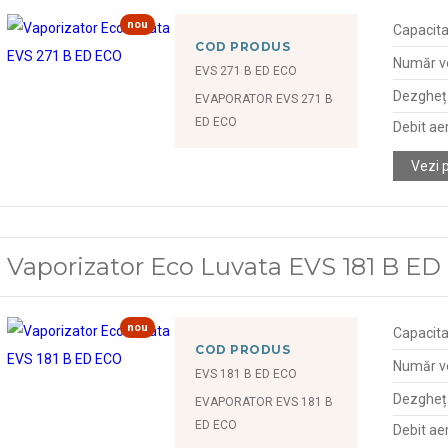
nou
Capacita
COD PRODUS
Număr ve
EVS 271 B ED ECO
Dezgheța
EVAPORATOR EVS 271 B
ED ECO
Debit ae
Vezi 
Vaporizator Eco Luvata EVS 181 B E
nou
Capacita
COD PRODUS
Număr ve
EVS 181 B ED ECO
Dezgheța
EVAPORATOR EVS 181 B
ED ECO
Debit ae