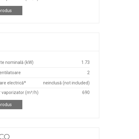
produs
te nominală (kW)
1.73
ntilatoare
2
re electrică*
neinclusă (not included)
r vaporizator (m³/h)
690
produs
ECO