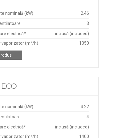
te nominală (kW)
2.46
ntilatoare
3
re electrică*
inclusă (included)
r vaporizator (m³/h)
1050
produs
D ECO
te nominală (kW)
3.22
ntilatoare
4
re electrică*
inclusă (included)
r vaporizator (m³/h)
1400