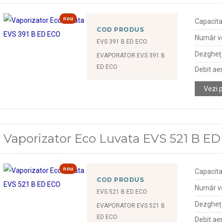
nou
Capacita
COD PRODUS
Număr ve
EVS 391 B ED ECO
Dezgheța
EVAPORATOR EVS 391 B
ED ECO
Debit ae
Vezi 
Vaporizator Eco Luvata EVS 521 B E
nou
Capacita
COD PRODUS
Număr ve
EVS 521 B ED ECO
Dezgheța
EVAPORATOR EVS 521 B
ED ECO
Debit ae