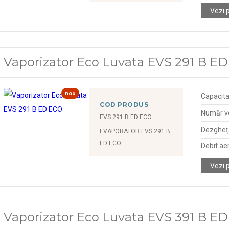
Vezi 
Vaporizator Eco Luvata EVS 291 B E
nou
Capacita
COD PRODUS
Număr ve
EVS 291 B ED ECO
Dezgheța
EVAPORATOR EVS 291 B
ED ECO
Debit ae
Vezi 
Vaporizator Eco Luvata EVS 391 B E