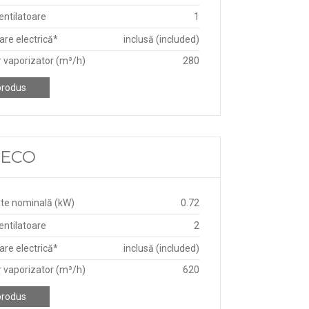
ntilatoare
1
re electrică*
inclusă (included)
r vaporizator (m³/h)
280
produs
D ECO
te nominală (kW)
0.72
ntilatoare
2
re electrică*
inclusă (included)
r vaporizator (m³/h)
620
produs