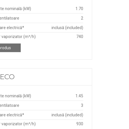
te nominală (kW)
1.70
ntilatoare
2
re electrică*
inclusă (included)
r vaporizator (m³/h)
740
produs
D ECO
te nominală (kW)
1.45
ntilatoare
3
re electrică*
inclusă (included)
r vaporizator (m³/h)
930