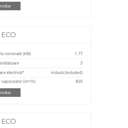
produs
D ECO
te nominală (kW)
1.77
ntilatoare
3
re electrică*
inclusă (included)
r vaporizator (m³/h)
830
produs
D ECO