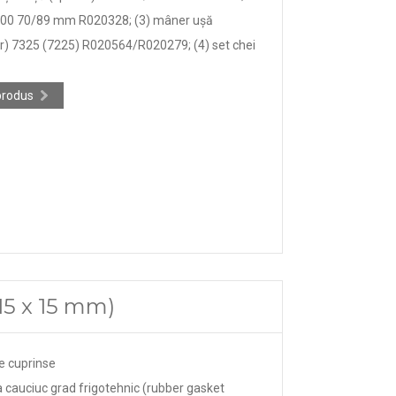
7000 70/89 mm R020328; (3) mâner ușă
r) 7325 (7225) R020564/R020279; (4) set chei
produs
(15 x 15 mm)
e cuprinse
a cauciuc grad frigotehnic (rubber gasket