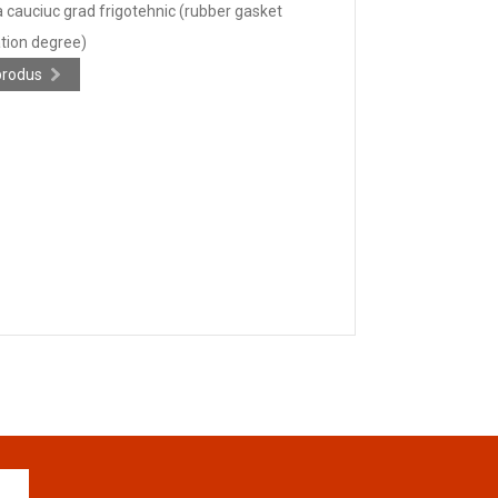
a cauciuc grad frigotehnic (rubber gasket
ation degree)
produs