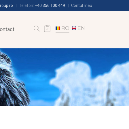
roup.ro
Telefon:
+40 356 100 449
Contul meu
RO
EN
ontact