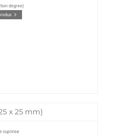
ation degree)
produs
(25 x 25 mm)
e cuprinse