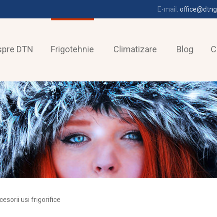
E-mail:
office@dtng
spre DTN
Frigotehnie
Climatizare
Blog
C
esorii usi frigorifice