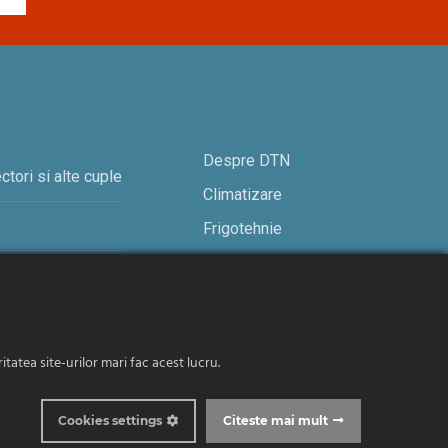
Despre DTN
ctori si alte cuple
Climatizare
Frigotehnie
Contact
tatea site-urilor mari fac acest lucru.
© 2019-2026 DTN. Toate drepturile rezervate.
Cookies settings
Citeste mai mult