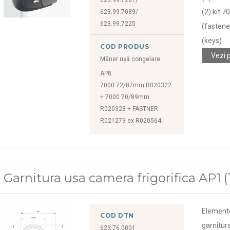
(2) kit 
623.99.7089/
623.99.7225
(fastene
(keys)
COD PRODUS
Vezi 
Mâner ușă congelare
AP8
7000 72/87mm R020322
+ 7000 70/89mm
R020328 + FASTNER
R021279 ex R020564
Garnitura usa camera frigorifica AP1 
Element
COD DTN
garnitur
623.76.0001