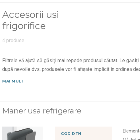
Accesorii usi
frigorifice
4 produse
Filtrele vă ajută să găsiți mai repede produsul căutat. Le găsiți
după nevoile dvs, produsele vor fi afișate implicit în ordinea 
MAI MULT
Maner usa refrigerare
Element
COD DTN
(1) dist