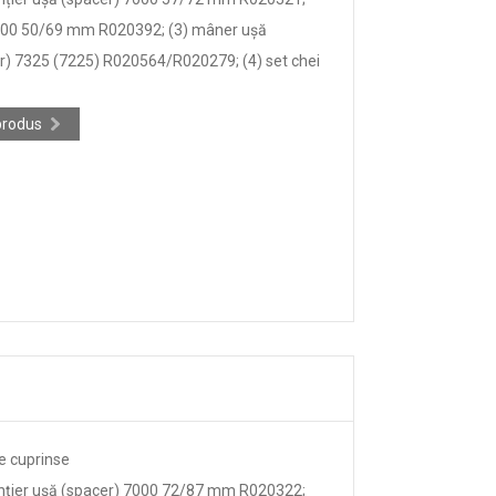
7000 50/69 mm R020392; (3) mâner ușă
r) 7325 (7225) R020564/R020279; (4) set chei
produs
e cuprinse
anțier ușă (spacer) 7000 72/87 mm R020322;