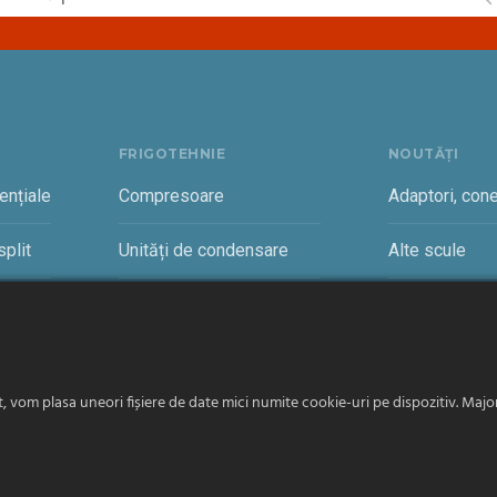
FRIGOTEHNIE
NOUTĂȚI
ențiale
Compresoare
Adaptori, cone
plit
Unități de condensare
Alte scule
rciale
Vaporizatoare și accesorii
Cantare freon
vom plasa uneori fișiere de date mici numite cookie-uri pe dispozitiv. Majori
Română