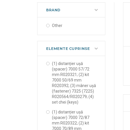
BRAND
Other
ELEMENTE CUPRINSE
(1) distanțier ușă
(spacer) 7000 57/72
mm R020321; (2) kit
7000 50/69 mm
R020392; (3) mâner ușă
(fastener) 7325 (7225)
R020564/R020279; (4)
set chei (keys)
(1) distanțier ușă
(spacer) 7000 72/87
mm R020322; (2) kit
7000 70/89 mm