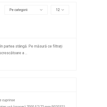
Pe categorii
12
 în partea stângă. Pe măsură ce filtrați
descrescătoare a
...
e cuprinse
anțier ușă (spacer) 7000 57/72 mm R020321;