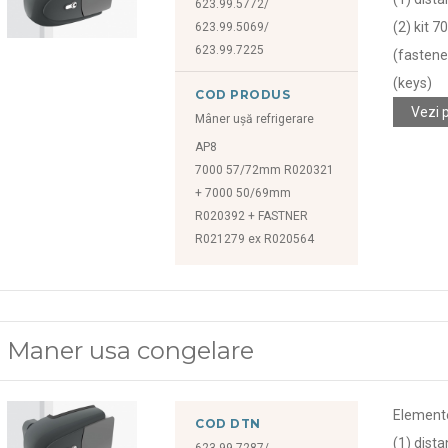
623.99.5772/
(2) kit 
623.99.5069/
623.99.7225
(fastene
(keys)
COD PRODUS
Vezi 
Mâner ușă refrigerare
AP8
7000 57/72mm R020321
+ 7000 50/69mm
R020392 + FASTNER
R021279 ex R020564
Maner usa congelare
Element
COD DTN
(1) dist
623.99.7287/