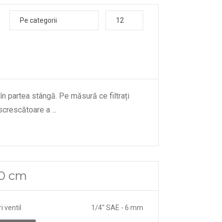
Pe categorii
12
 în partea stângă. Pe măsură ce filtrați
descrescătoare a
...
10 cm
 ventil
1/4" SAE - 6 mm