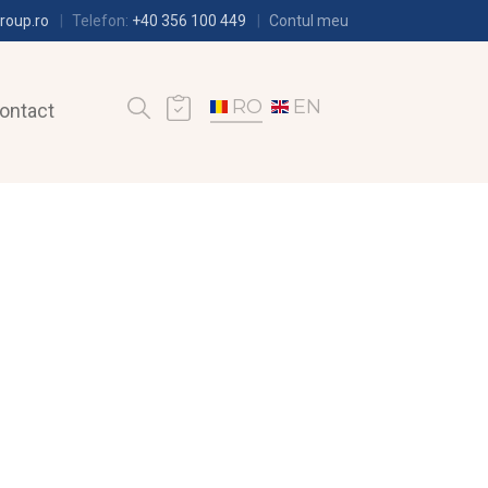
roup.ro
Telefon:
+40 356 100 449
Contul meu
RO
EN
ontact