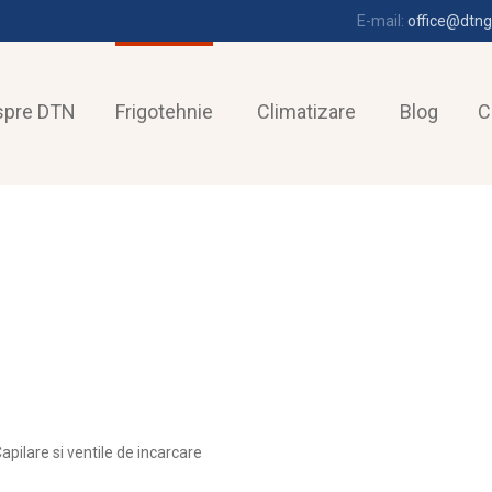
E-mail:
office@dtng
spre DTN
Frigotehnie
Climatizare
Blog
C
apilare si ventile de incarcare