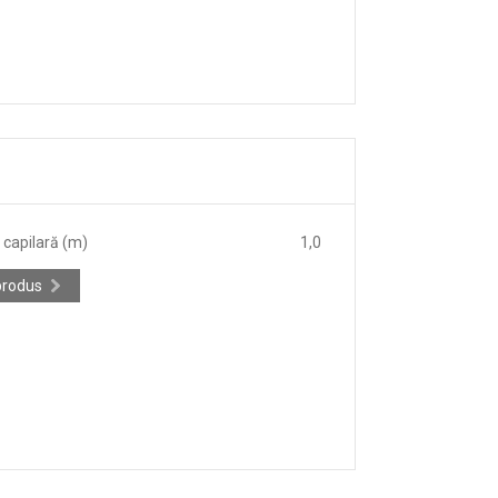
capilară (m)
1,0
produs