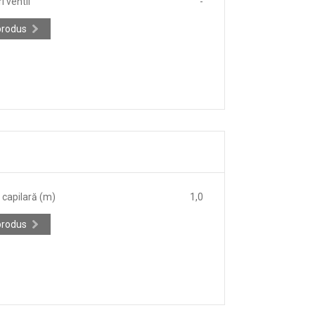
 ventil
-
produs
capilară (m)
1,0
produs