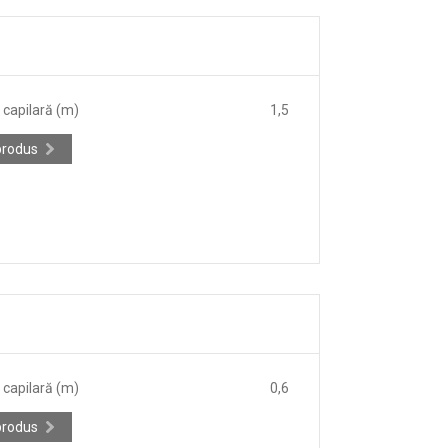
capilară (m)
1,5
produs
capilară (m)
0,6
produs