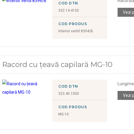
Racorduri
COD DTN
332.14.4105
Vezi 
COD PRODUS
Interior ventil 8394/B
Racord cu țeavă capilară MG-10
Lungime 
COD DTN
323.40.1000
Vezi 
COD PRODUS
MG-10