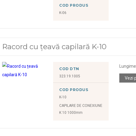
COD PRODUS
K-06
Racord cu țeavă capilară K-10
Lungime 
COD DTN
323.19.1005
Vezi 
COD PRODUS
K-10
CAPILARE DE CONEXIUNE
K 10 1000mm