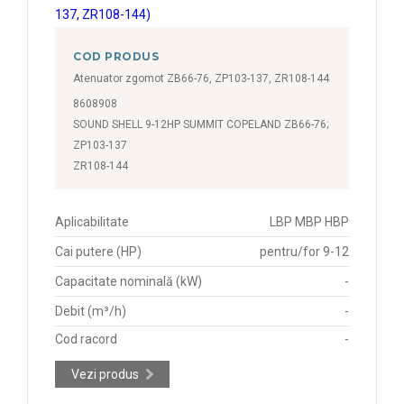
COD PRODUS
Atenuator zgomot ZB66-76, ZP103-137, ZR108-144
8608908
SOUND SHELL 9-12HP SUMMIT COPELAND ZB66-76;
ZP103-137
ZR108-144
Aplicabilitate
LBP MBP HBP
Cai putere (HP)
pentru/for 9-12
Capacitate nominală (kW)
-
Debit (m³/h)
-
Cod racord
-
Vezi produs