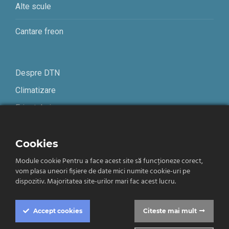
Alte scule
Cantare freon
Despre DTN
Climatizare
Frigotehnie
Contact
Cookies
Module cookie Pentru a face acest site să funcționeze corect,
Termeni și condiții
vom plasa uneori fișiere de date mici numite cookie-uri pe
Confidențialitate
dispozitiv. Majoritatea site-urilor mari fac acest lucru.
Română
Accept
cookies
Citeste mai mult