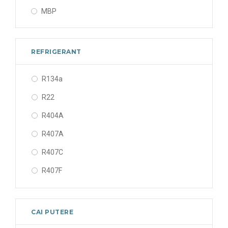
MBP
REFRIGERANT
R134a
R22
R404A
R407A
R407C
R407F
R410A
R448A
CAI PUTERE
R449A