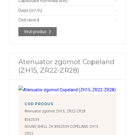
Capacitate nominală (kW)
-
Debit (m³/h)
-
Cod racord
-
Vezi produs
Atenuator zgomot Copeland
(ZH15, ZR22-ZR28)
COD PRODUS
Atenuator zgomot ZH15, ZR22-ZR28
8562539
SOUND SHELL ZH 8562539 COPELAND ZH15
ZR22