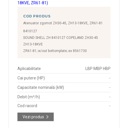
COD PRODUS
Atenuator zgomot ZH30-45, ZH13-18KVE, ZR61-81
8410127
SOUND SHELL ZH 8410127 COPELAND ZH30-45
ZH13-18KVE
ZR61-81; w/out bottomplate; ex 8561730
Aplicabilitate
LBP MBP HBP
Cai putere (HP)
-
Capacitate nominală (kW)
-
Debit (m³/h)
-
Cod racord
-
Vezi produs