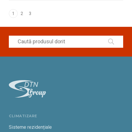
1
2
3
CLIMATIZARE
Sisteme rezidențiale