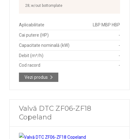
28; w/out bottomplate
Aplicabilitate
LBP MBP HBP
Cai putere (HP)
-
Capacitate nominală (kW)
-
Debit (m³/h)
-
Cod racord
-
Vezi produs
Valvă DTC ZF06-ZF18
Copeland