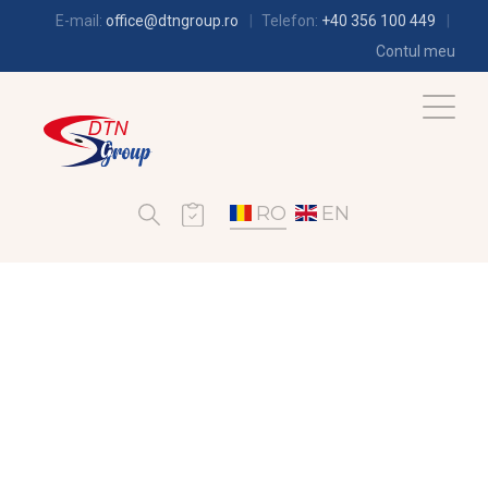
E-mail:
office@dtngroup.ro
Telefon:
+40 356 100 449
Contul meu
RO
EN
FRIGOTEHNIE