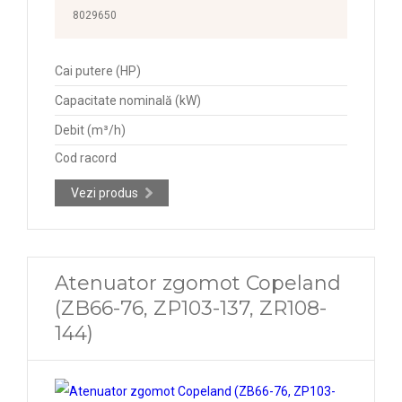
8029650
Cai putere (HP)
Capacitate nominală (kW)
Debit (m³/h)
Cod racord
Vezi produs
Atenuator zgomot Copeland
(ZB66-76, ZP103-137, ZR108-
144)