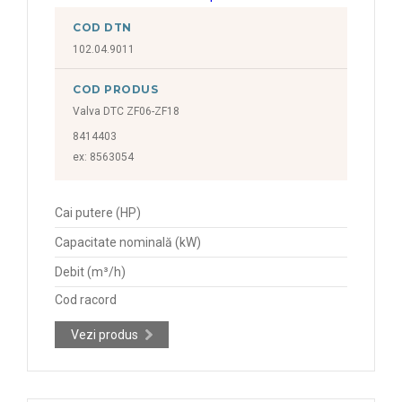
COD DTN
102.04.9011
COD PRODUS
Valva DTC ZF06-ZF18
8414403
ex: 8563054
Cai putere (HP)
Capacitate nominală (kW)
Debit (m³/h)
Cod racord
Vezi produs