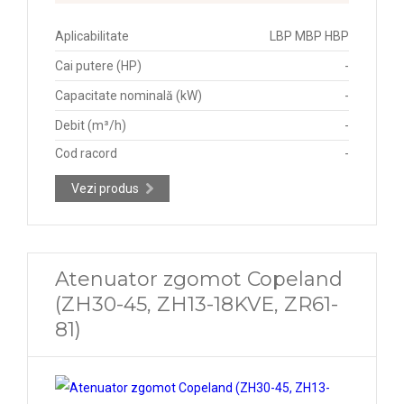
Aplicabilitate
LBP MBP HBP
Cai putere (HP)
-
Capacitate nominală (kW)
-
Debit (m³/h)
-
Cod racord
-
Vezi produs
Atenuator zgomot Copeland
(ZH30-45, ZH13-18KVE, ZR61-
81)