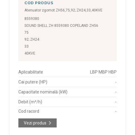
COD PRODUS
Atenuator zgomot ZH56,75,92; ZH24,33,40KVE
8559380
SOUND SHELL ZH 8559380 COPELAND ZH56
75
92; ZH24
33
40KVE
Aplicabilitate
LBP MBP HBP
Cai putere (HP)
-
Capacitate nominală (kW)
-
Debit (m³/h)
-
Cod racord
-
Vezi produs