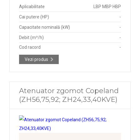
Aplicabilitate
LBP MBP HBP
Cai putere (HP)
-
Capacitate nominală (kW)
-
Debit (m³/h)
-
Cod racord
-
Vezi produs
Atenuator zgomot Copeland
(ZH56,75,92; ZH24,33,40KVE)