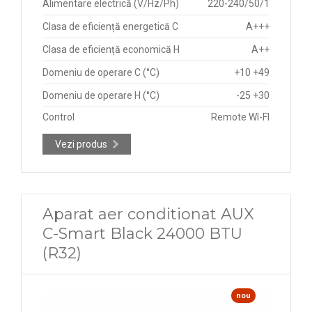
Alimentare electrică (V/Hz/Ph)
220-240/50/1
Clasa de eficiență energetică C
A+++
Clasa de eficiență economică H
A++
Domeniu de operare C (°C)
+10 +49
Domeniu de operare H (°C)
-25 +30
Control
Remote WI-FI
Vezi produs
Aparat aer conditionat AUX
C-Smart Black 24000 BTU
(R32)
nou