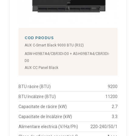
COD PRODUS
AUX C-Smart Black 9000 BTU (R32)
ASW-H09B7A4/CBR3DI-D0 + AS-H09B7A4/CBR3DI-
D0
AUX CC Panel Black
BTU răcire (BTU)
9200
BTU încălzire (BTU)
11200
Capacitate de răcire (kW)
2.7
Capacitate de încălzire (kW)
3.3
Alimentare electrică (V/Hz/Ph)
220-240/50/1