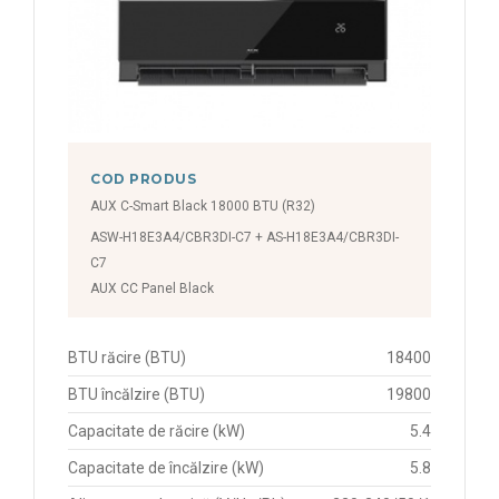
COD PRODUS
AUX C-Smart Black 18000 BTU (R32)
ASW-H18E3A4/CBR3DI-C7 + AS-H18E3A4/CBR3DI-
C7
AUX CC Panel Black
BTU răcire (BTU)
18400
BTU încălzire (BTU)
19800
Capacitate de răcire (kW)
5.4
Capacitate de încălzire (kW)
5.8