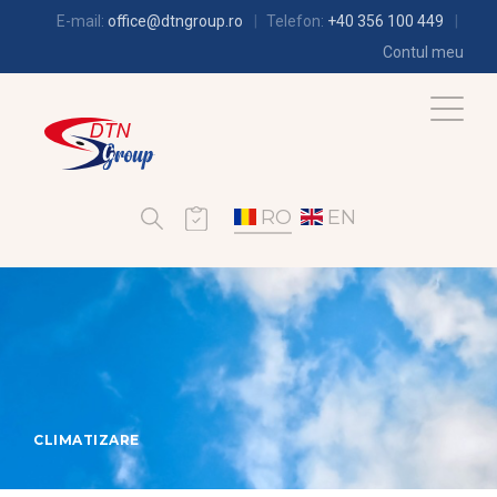
E-mail:
office@dtngroup.ro
Telefon:
+40 356 100 449
Contul meu
RO
EN
CLIMATIZARE