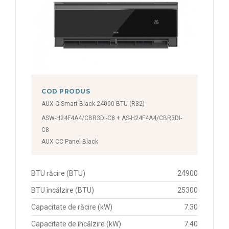
COD PRODUS
AUX C-Smart Black 24000 BTU (R32)
ASW-H24F4A4/CBR3DI-C8 + AS-H24F4A4/CBR3DI-
C8
AUX CC Panel Black
BTU răcire (BTU)
24900
BTU încălzire (BTU)
25300
Capacitate de răcire (kW)
7.30
Capacitate de încălzire (kW)
7.40