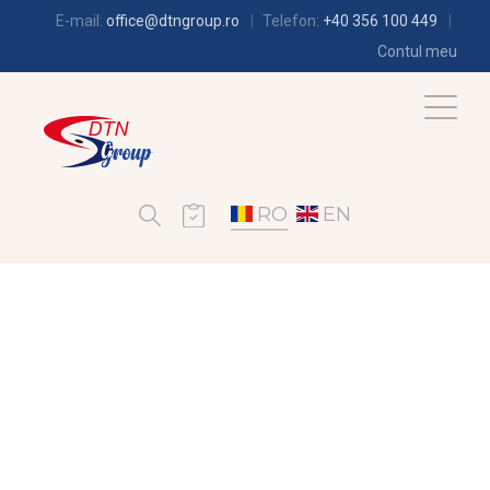
E-mail:
office@dtngroup.ro
Telefon:
+40 356 100 449
Contul meu
RO
EN
CLIMATIZARE