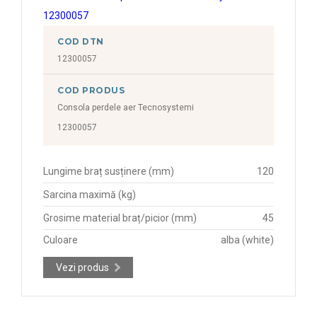
COD DTN
12300057
COD PRODUS
Consola perdele aer Tecnosystemi
12300057
Lungime braț susținere (mm)
120
Sarcina maximă (kg)
Grosime material braț/picior (mm)
45
Culoare
alba (white)
Vezi produs