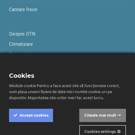
Cantare freon
Despre DTN
Climatizare
Frigotehnie
Contact
Cookies
Module cookie Pentru a face acest site să funcționeze corect,
Termeni și condiții
vom plasa uneori fișiere de date mici numite cookie-uri pe
Confidențialitate
dispozitiv. Majoritatea site-urilor mari fac acest lucru.
Română
Accept
cookies
Citeste mai mult
Cookies settings