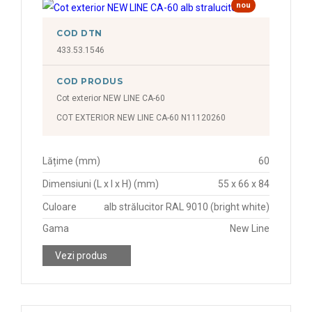
nou
COD DTN
433.53.1546
COD PRODUS
Cot exterior NEW LINE CA-60
COT EXTERIOR NEW LINE CA-60 N11120260
Lățime (mm)
60
Dimensiuni (L x l x H) (mm)
55 x 66 x 84
Culoare
alb strălucitor RAL 9010 (bright white)
Gama
New Line
Vezi produs