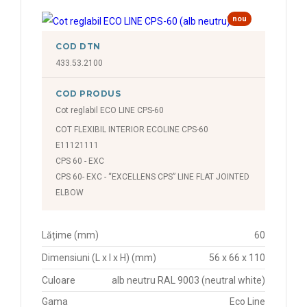
nou
COD DTN
433.53.2100
COD PRODUS
Cot reglabil ECO LINE CPS-60
COT FLEXIBIL INTERIOR ECOLINE CPS-60
E11121111
CPS 60 - EXC
CPS 60- EXC - “EXCELLENS CPS” LINE FLAT JOINTED
ELBOW
Lățime (mm)
60
Dimensiuni (L x l x H) (mm)
56 x 66 x 110
Culoare
alb neutru RAL 9003 (neutral white)
Gama
Eco Line