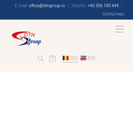
E-mail:
office@dtngroup.ro
Telefon:
+40 356 100 449
Contul meu
RO
EN
CLIMATIZARE