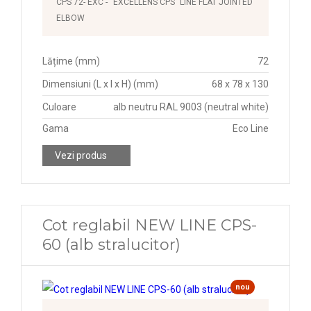
CPS 72- EXC - “EXCELLENS CPS” LINE FLAT JOINTED
ELBOW
Lățime (mm)
72
Dimensiuni (L x l x H) (mm)
68 x 78 x 130
Culoare
alb neutru RAL 9003 (neutral white)
Gama
Eco Line
Vezi produs
Cot reglabil NEW LINE CPS-
60 (alb stralucitor)
nou