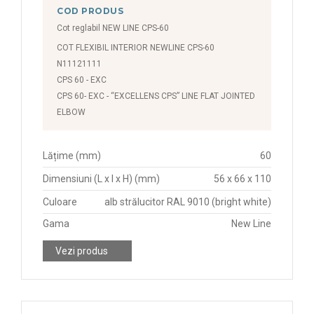
COD PRODUS
Cot reglabil NEW LINE CPS-60
COT FLEXIBIL INTERIOR NEWLINE CPS-60
N11121111
CPS 60 - EXC
CPS 60- EXC - “EXCELLENS CPS” LINE FLAT JOINTED
ELBOW
Lățime (mm)
60
Dimensiuni (L x l x H) (mm)
56 x 66 x 110
Culoare
alb strălucitor RAL 9010 (bright white)
Gama
New Line
Vezi produs