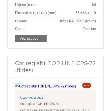
Lățime (mm)
60
Dimensiuni (L x l x H) (mm)
56 x 66 x 110
Culoare
fildeș RAL 9002 (ivoire)
Gama
Top Line
Vezi produs
Cot reglabil TOP LINE CPS-72
(fildes)
nou
COD PRODUS
Cot reglabil TOP LINE CPS-72
COT FLEXIBIL INTERIOR TOPLINE CPS-72 11121110