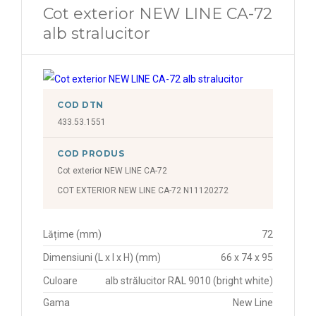
Cot exterior NEW LINE CA-72
alb stralucitor
COD DTN
433.53.1551
COD PRODUS
Cot exterior NEW LINE CA-72
COT EXTERIOR NEW LINE CA-72 N11120272
Lățime (mm)
72
Dimensiuni (L x l x H) (mm)
66 x 74 x 95
Culoare
alb strălucitor RAL 9010 (bright white)
Gama
New Line