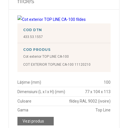
fildes
COD DTN
433.53.1557
COD PRODUS
Cot exterior TOP LINE CA-100
COT EXTERIOR TOPLINE CA-100 11120210
Lățime (mm)
100
Dimensiuni (L x l x H) (mm)
77 x 104 x 113
Culoare
fildeș RAL 9002 (ivoire)
Gama
Top Line
Vezi produs