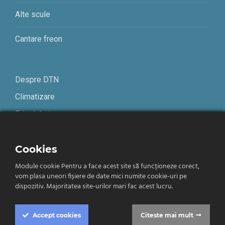
Alte scule
Cantare freon
Despre DTN
Climatizare
Frigotehnie
Contact
Cookies
Module cookie Pentru a face acest site să funcționeze corect,
Termeni și condiții
vom plasa uneori fișiere de date mici numite cookie-uri pe
Confidențialitate
dispozitiv. Majoritatea site-urilor mari fac acest lucru.
Română
Accept
cookies
Citeste mai mult