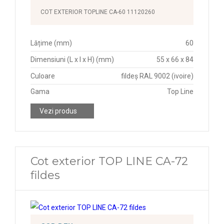
COT EXTERIOR TOPLINE CA-60 11120260
Lățime (mm)
60
Dimensiuni (L x l x H) (mm)
55 x 66 x 84
Culoare
fildeș RAL 9002 (ivoire)
Gama
Top Line
Vezi produs
Cot exterior TOP LINE CA-72
fildes