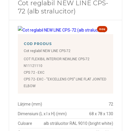
Cot reglabil NEW LINE CPS-
72 (alb stralucitor)
nou
COD PRODUS
Cot reglabil NEW LINE CPS-72
COT FLEXIBIL INTERIOR NEWLINE CPS-72
N11121110
CPS 72 - EXC
CPS 72- EXC - “EXCELLENS CPS” LINE FLAT JOINTED
ELBOW
Lățime (mm)
72
Dimensiuni (L x l x H) (mm)
68 x 78 x 130
Culoare
alb strălucitor RAL 9010 (bright white)