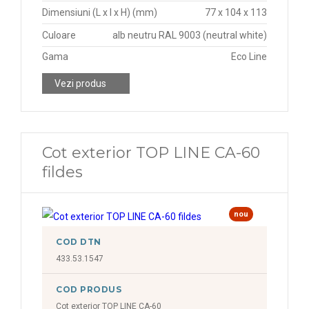
Dimensiuni (L x l x H) (mm)
77 x 104 x 113
Culoare
alb neutru RAL 9003 (neutral white)
Gama
Eco Line
Vezi produs
Cot exterior TOP LINE CA-60
fildes
nou
COD DTN
433.53.1547
COD PRODUS
Cot exterior TOP LINE CA-60