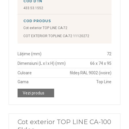
COD DTN
433.53.1552
COD PRODUS
Cot exterior TOP LINE CA-72
COT EXTERIOR TOPLINE CA-72 11120272
Lățime (mm)
72
Dimensiuni (L x l x H) (mm)
66 x 74 x 95
Culoare
fildeș RAL 9002 (ivoire)
Gama
Top Line
Vezi produs
Cot exterior TOP LINE CA-100