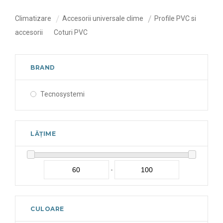
Climatizare
Accesorii universale clime
Profile PVC si
accesorii
Coturi PVC
BRAND
Tecnosystemi
LĂȚIME
-
CULOARE