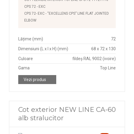
CPS 72 - EXC
CPS 72- EXC - “EXCELLENS CPS” LINE FLAT JOINTED
ELBOW
Lățime (mm)
72
Dimensiuni (L x l x H) (mm)
68 x 72 x 130
Culoare
fildeș RAL 9002 (ivoire)
Gama
Top Line
Vezi produs
Cot exterior NEW LINE CA-60
alb stralucitor