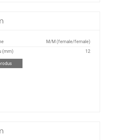
mm
ne
M/M (female/female)
u (mm)
12
produs
mm