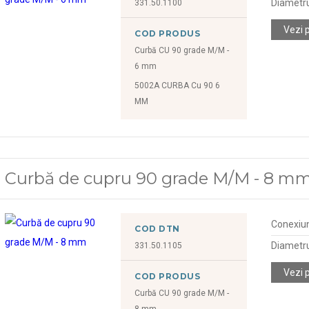
Diametr
331.50.1100
Vezi 
COD PRODUS
Curbă CU 90 grade M/M -
6 mm
5002A CURBA Cu 90 6
MM
Curbă de cupru 90 grade M/M - 8 m
Conexiu
COD DTN
Diametr
331.50.1105
Vezi 
COD PRODUS
Curbă CU 90 grade M/M -
8 mm