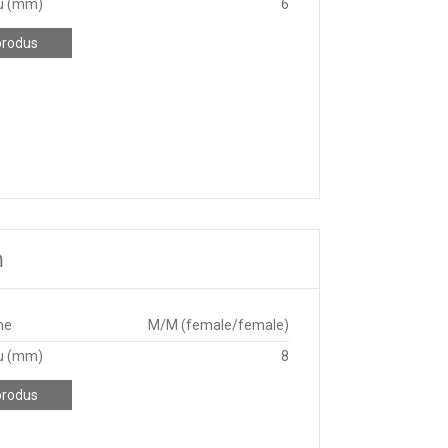
u (mm)
6
produs
m
ne
M/M (female/female)
u (mm)
8
produs