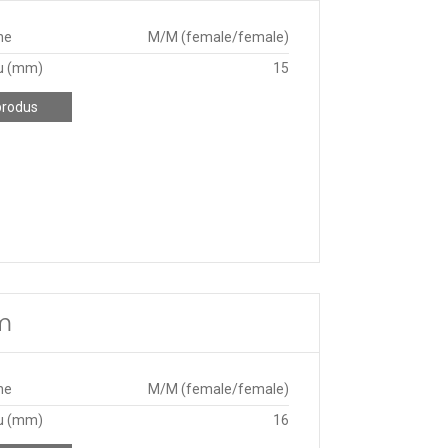
ne
M/M (female/female)
u (mm)
15
produs
mm
ne
M/M (female/female)
u (mm)
16