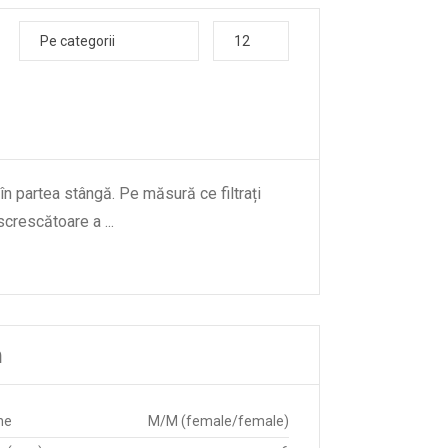
Pe categorii
12
 în partea stângă. Pe măsură ce filtrați
descrescătoare a
...
m
ne
M/M (female/female)