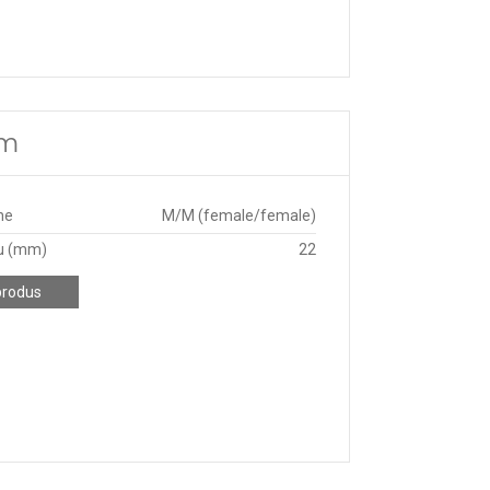
mm
ne
M/M (female/female)
u (mm)
22
produs