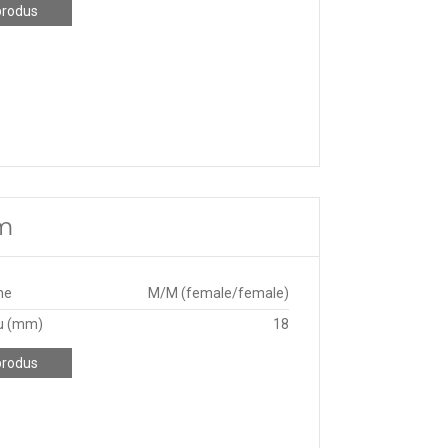
produs
mm
ne
M/M (female/female)
u (mm)
18
produs