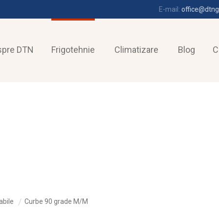
E-mail:
office@dtng
spre DTN
Frigotehnie
Climatizare
Blog
C
abile
Curbe 90 grade M/M