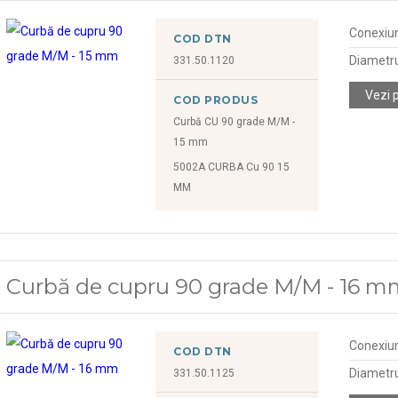
Conexiu
COD DTN
Diametr
331.50.1120
Vezi 
COD PRODUS
Curbă CU 90 grade M/M -
15 mm
5002A CURBA Cu 90 15
MM
Curbă de cupru 90 grade M/M - 16 
Conexiu
COD DTN
Diametr
331.50.1125