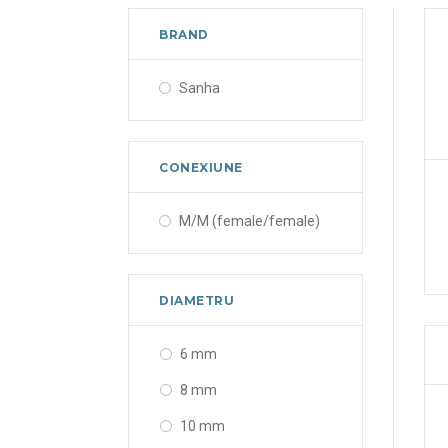
BRAND
Sanha
CONEXIUNE
M/M (female/female)
DIAMETRU
6 mm
8 mm
10 mm