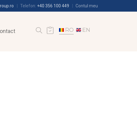
roup.ro
Telefon:
+40 356 100 449
Contul meu
RO
EN
ontact