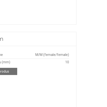
mm
ne
M/M (female/female)
u (mm)
10
produs