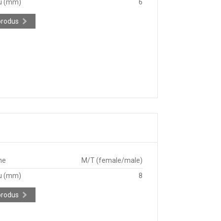
u (mm)
6
produs
ne
M/T (female/male)
u (mm)
8
produs