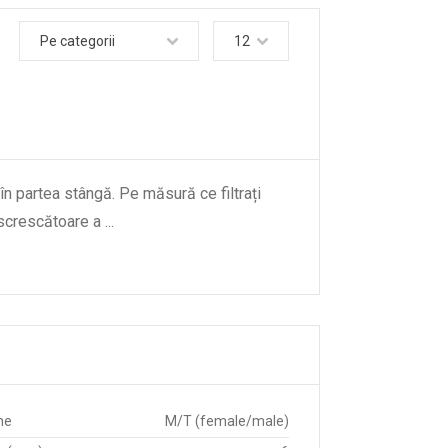
Pe categorii
12
 în partea stângă. Pe măsură ce filtrați
descrescătoare a
...
ne
M/T (female/male)