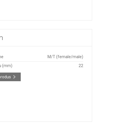
m
ne
M/T (female/male)
u (mm)
22
produs