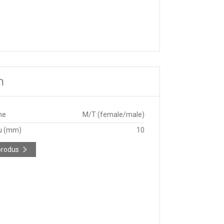
m
ne
M/T (female/male)
u (mm)
10
produs