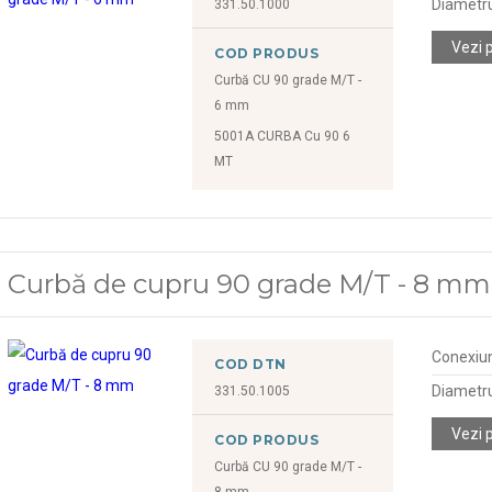
Diametr
331.50.1000
Vezi 
COD PRODUS
Curbă CU 90 grade M/T -
6 mm
5001A CURBA Cu 90 6
MT
Curbă de cupru 90 grade M/T - 8 mm
Conexiu
COD DTN
Diametr
331.50.1005
Vezi 
COD PRODUS
Curbă CU 90 grade M/T -
8 mm