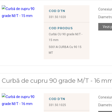
Conexiu
COD DTN
Diametr
331.50.1020
Vezi 
COD PRODUS
Curbă CU 90 grade M/T -
15 mm
5001A CURBA Cu 90 15
MT
Curbă de cupru 90 grade M/T - 16 m
Conexiu
COD DTN
Diametr
331.50.1025