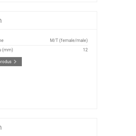
m
ne
M/T (female/male)
u (mm)
12
produs
m