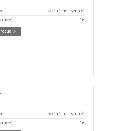
ne
M/T (female/male)
u (mm)
15
produs
m
ne
M/T (female/male)
u (mm)
16