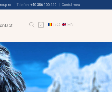
roup.ro
Telefon:
+40 356 100 449
Contul meu
RO
EN
ontact