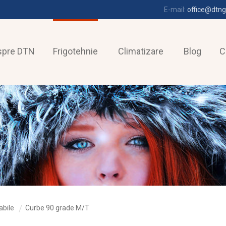
E-mail:
office@dtng
spre DTN
Frigotehnie
Climatizare
Blog
C
abile
Curbe 90 grade M/T