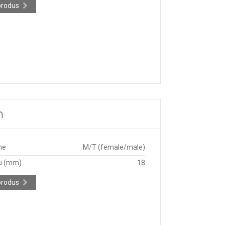
produs
m
ne
M/T (female/male)
u (mm)
18
produs