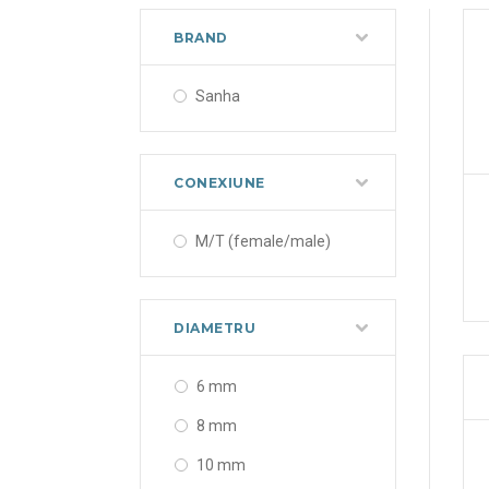
BRAND
Sanha
CONEXIUNE
M/T (female/male)
DIAMETRU
6 mm
8 mm
10 mm