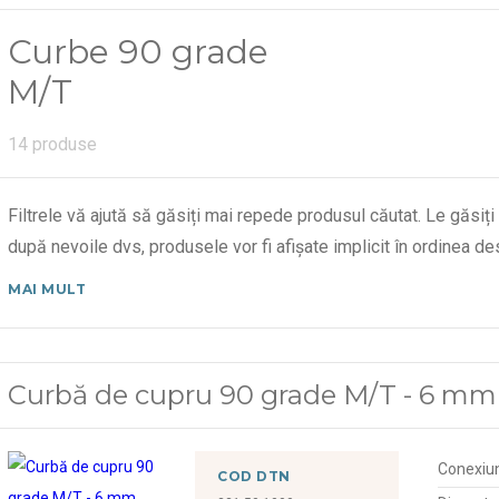
Curbe 90 grade
M/T
14 produse
Filtrele vă ajută să găsiți mai repede produsul căutat. Le găsiți
după nevoile dvs, produsele vor fi afișate implicit în ordinea 
MAI MULT
Curbă de cupru 90 grade M/T - 6 mm
Conexiu
COD DTN