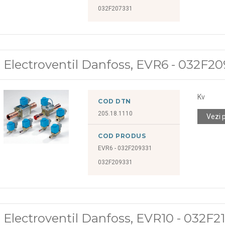
032F207331
Electroventil Danfoss, EVR6 - 032F20
Kv
COD DTN
205.18.1110
Vezi 
COD PRODUS
EVR6 - 032F209331
032F209331
Electroventil Danfoss, EVR10 - 032F2