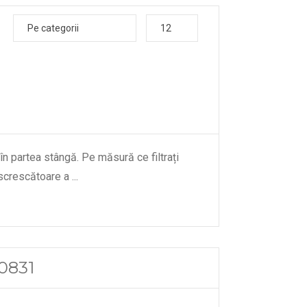
Pe categorii
12
 în partea stângă. Pe măsură ce filtrați
descrescătoare a
...
00831