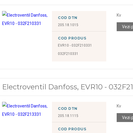
Kv
COD DTN
205.18.1015
Vezi 
COD PRODUS
EVR10 - 032F210331
032F210331
Electroventil Danfoss, EVR10 - 032F2
Kv
COD DTN
205.18.1115
Vezi 
COD PRODUS