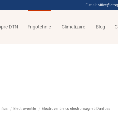
E-mail:
office@dtng
spre DTN
Frigotehnie
Climatizare
Blog
C
ifica
Electroventile
Electroventile cu electromagneti Danfoss