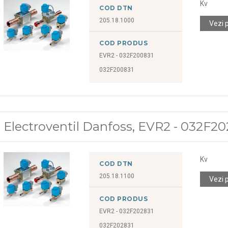
Kv
COD DTN
205.18.1000
Vezi 
COD PRODUS
EVR2 - 032F200831
032F200831
Electroventil Danfoss, EVR2 - 032F20
Kv
COD DTN
205.18.1100
Vezi 
COD PRODUS
EVR2 - 032F202831
032F202831