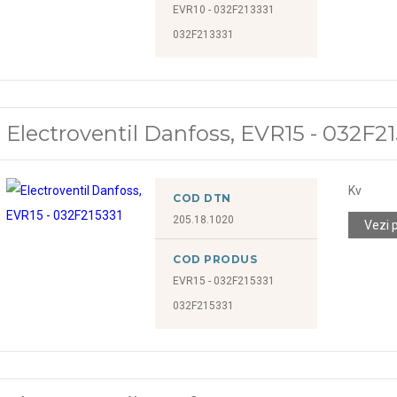
EVR10 - 032F213331
032F213331
Electroventil Danfoss, EVR15 - 032F2
Kv
COD DTN
205.18.1020
Vezi 
COD PRODUS
EVR15 - 032F215331
032F215331