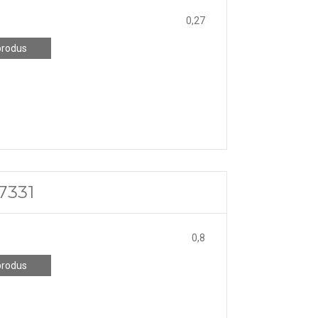
0,27
produs
7331
0,8
produs