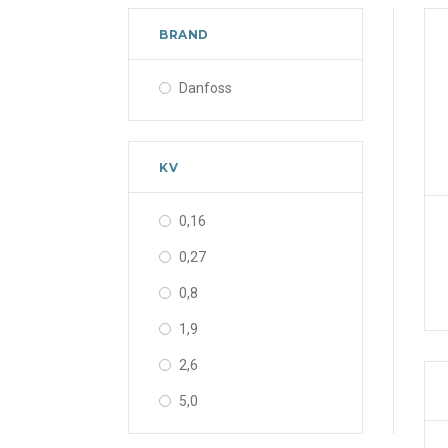
BRAND
Danfoss
KV
0,16
0,27
0,8
1,9
2,6
5,0