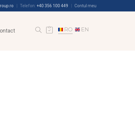
roup.ro
Telefon:
+40 356 100 449
Contul meu
RO
EN
ontact