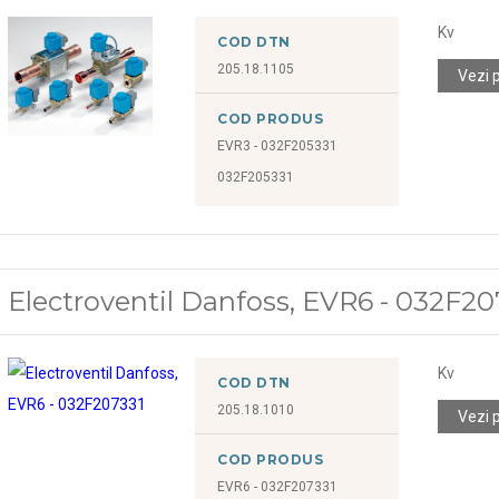
Kv
COD DTN
205.18.1105
Vezi 
COD PRODUS
EVR3 - 032F205331
032F205331
Electroventil Danfoss, EVR6 - 032F20
Kv
COD DTN
205.18.1010
Vezi 
COD PRODUS
EVR6 - 032F207331