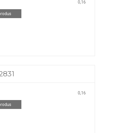
0,16
produs
2831
0,16
produs