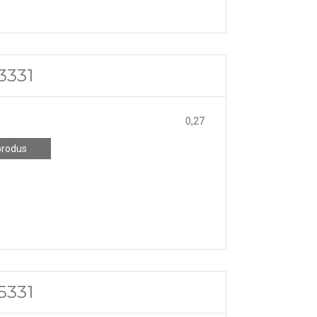
3331
0,27
produs
5331