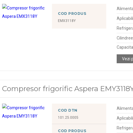
Alimenta
COD PRODUS
Aplicabil
EMX3118Y
Refriger
Cilindre
Capacitat
Vezi 
Compresor frigorific Aspera EMY3118
Alimenta
COD DTN
101.25.0005
Aplicabil
Refriger
COD PRODUS