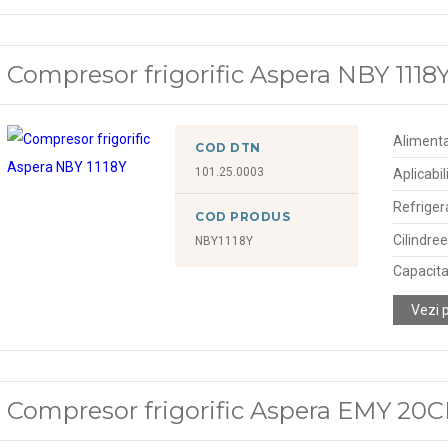
Compresor frigorific Aspera NBY 1118
Alimenta
COD DTN
101.25.0003
Aplicabil
Refriger
COD PRODUS
Cilindre
NBY1118Y
Capacitat
Vezi 
Compresor frigorific Aspera EMY 20