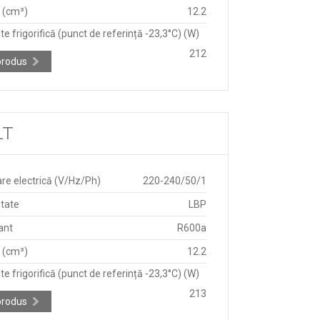
e (cm³)
12.2
e frigorifică (punct de referință -23,3°C) (W)
212
produs
LT
re electrică (V/Hz/Ph)
220-240/50/1
itate
LBP
ant
R600a
e (cm³)
12.2
e frigorifică (punct de referință -23,3°C) (W)
213
produs