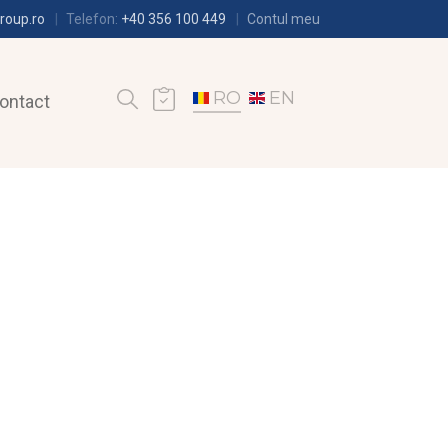
roup.ro
Telefon:
+40 356 100 449
Contul meu
RO
EN
ontact