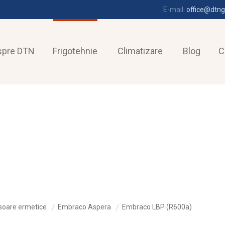
E-mail:
office@dtng
spre DTN
Frigotehnie
Climatizare
Blog
C
oare ermetice
Embraco Aspera
Embraco LBP (R600a)