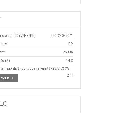
Y
re electrică (V/Hz/Ph)
220-240/50/1
itate
LBP
ant
R600a
e (cm³)
14.3
e frigorifică (punct de referință -23,3°C) (W)
244
produs
CLC