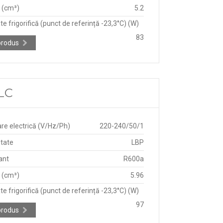
e (cm³)
5.2
e frigorifică (punct de referință -23,3°C) (W)
83
produs
CLC
re electrică (V/Hz/Ph)
220-240/50/1
itate
LBP
ant
R600a
e (cm³)
5.96
e frigorifică (punct de referință -23,3°C) (W)
97
produs