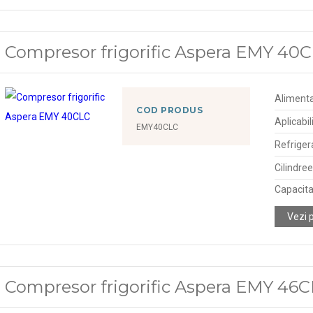
Compresor frigorific Aspera EMY 40
Alimenta
COD PRODUS
Aplicabil
EMY40CLC
Refriger
Cilindre
Capacitat
Vezi 
Compresor frigorific Aspera EMY 46