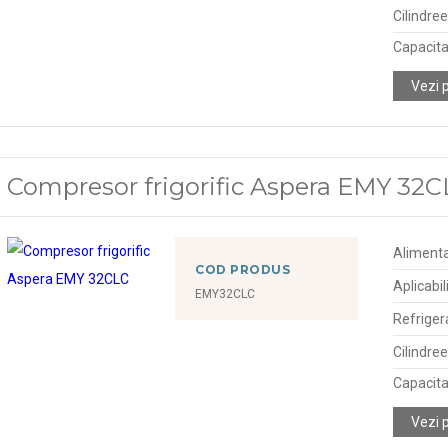
Cilindre
Capacitat
Vezi 
Compresor frigorific Aspera EMY 32
Alimenta
COD PRODUS
Aplicabil
EMY32CLC
Refriger
Cilindre
Capacitat
Vezi 