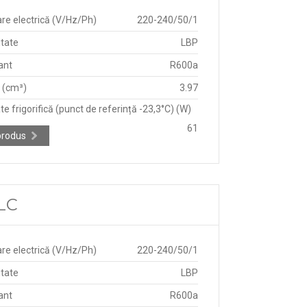
re electrică (V/Hz/Ph)
220-240/50/1
itate
LBP
ant
R600a
e (cm³)
3.97
e frigorifică (punct de referință -23,3°C) (W)
61
produs
CLC
re electrică (V/Hz/Ph)
220-240/50/1
itate
LBP
ant
R600a