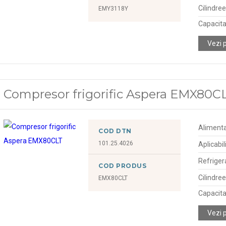
Cilindre
EMY3118Y
Capacitat
Vezi 
Compresor frigorific Aspera EMX80C
Alimenta
COD DTN
101.25.4026
Aplicabil
Refriger
COD PRODUS
Cilindre
EMX80CLT
Capacitat
Vezi 