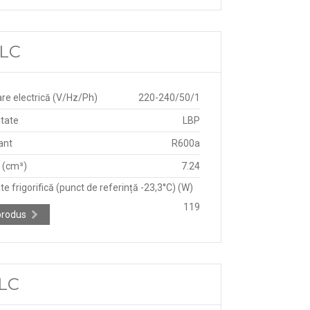
CLC
re electrică (V/Hz/Ph)
220-240/50/1
itate
LBP
ant
R600a
e (cm³)
7.24
e frigorifică (punct de referință -23,3°C) (W)
119
produs
CLC