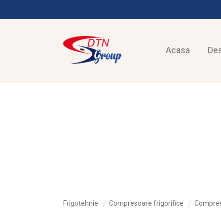
Acasa
De
FRIGOTEHNIE
Frigotehnie
Compresoare frigorifice
Compres