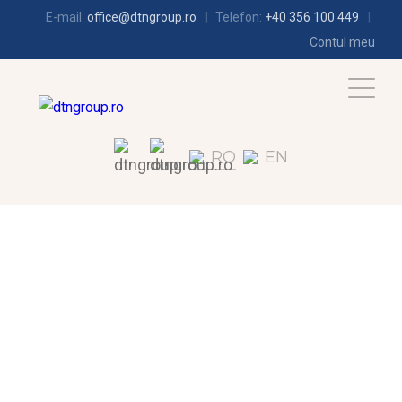
E-mail:
office@dtngroup.ro
Telefon:
+40 356 100 449
Contul meu
RO
EN
FRIGOTEHNIE