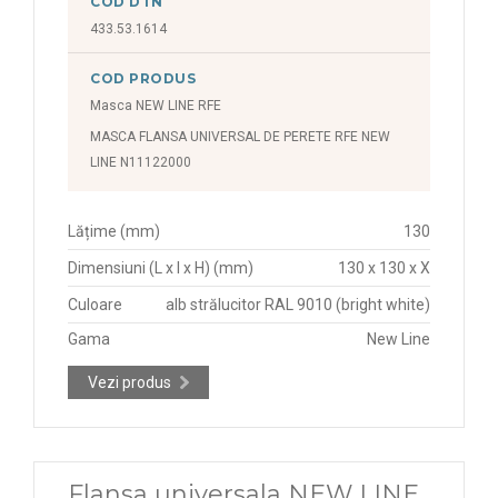
COD DTN
433.53.1614
COD PRODUS
Masca NEW LINE RFE
MASCA FLANSA UNIVERSAL DE PERETE RFE NEW
LINE N11122000
Lățime (mm)
130
Dimensiuni (L x l x H) (mm)
130 x 130 x X
Culoare
alb strălucitor RAL 9010 (bright white)
Gama
New Line
Vezi produs
Flansa universala NEW LINE