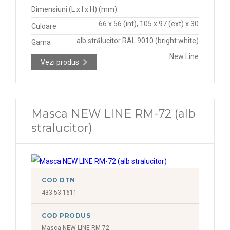
Dimensiuni (L x l x H) (mm)
66 x 56 (int), 105 x 97 (ext) x 30
Culoare
alb strălucitor RAL 9010 (bright white)
Gama
New Line
Vezi produs
Masca NEW LINE RM-72 (alb
stralucitor)
COD DTN
433.53.1611
COD PRODUS
Masca NEW LINE RM-72