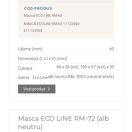
COD PRODUS
Masca ECO LINE RM-60
MASCA ECOLINE RM-60 11122060
E11122060
Lățime (mm)
60
Dimensiuni (L x l x H) (mm)
66 x 56 (int), 105 x 97 (ext) x 30
Culoare
alb neutru RAL 9003 (neutral white)
Gama
Eco Line
Vezi produs
Masca ECO LINE RM-72 (alb
neutru)