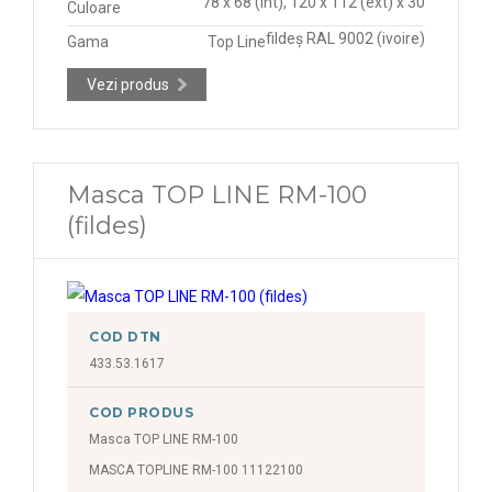
78 x 68 (int), 120 x 112 (ext) x 30
Culoare
fildeș RAL 9002 (ivoire)
Gama
Top Line
Vezi produs
Masca TOP LINE RM-100
(fildes)
COD DTN
433.53.1617
COD PRODUS
Masca TOP LINE RM-100
MASCA TOPLINE RM-100 11122100