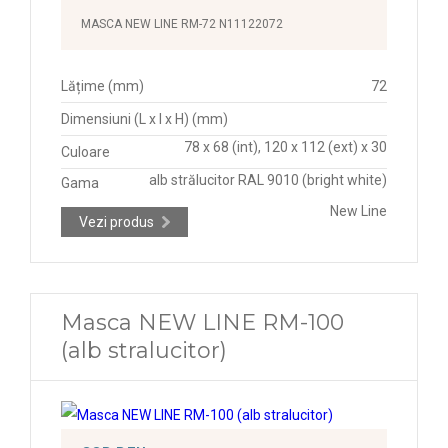
MASCA NEW LINE RM-72 N11122072
Lățime (mm)
72
Dimensiuni (L x l x H) (mm)
78 x 68 (int), 120 x 112 (ext) x 30
Culoare
alb strălucitor RAL 9010 (bright white)
Gama
New Line
Vezi produs
Masca NEW LINE RM-100
(alb stralucitor)