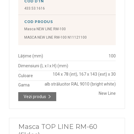
COD DTN
433.53.1616
COD PRODUS
Masca NEW LINE RM-100
MASCA NEW LINE RM-100 N11121100
Lățime (mm)
100
Dimensiuni (L x l x H) (mm)
104 x 78 (int), 167 x 143 (ext) x 30
Culoare
alb strălucitor RAL 9010 (bright white)
Gama
New Line
Vezi produs
Masca TOP LINE RM-60