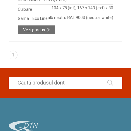
104 x 78 (int), 167 x 143 (ext) x 30
Culoare
alb neutru RAL 9003 (neutral white)
Gama
Eco Line
Vezi produs
1