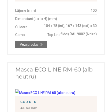
Lățime (mm)
100
Dimensiuni (L x l x H) (mm)
104 x 78 (int), 167 x 143 (ext) x 30
Culoare
fildeș RAL 9002 (ivoire)
Gama
Top Line
Vezi produs
Masca ECO LINE RM-60 (alb
neutru)
COD DTN
433.53.1605