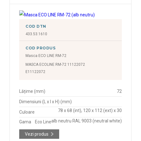
COD DTN
433.53.1610
COD PRODUS
Masca ECO LINE RM-72
MASCA ECOLINE RM-72 11122072
E11122072
Lățime (mm)
72
Dimensiuni (L x l x H) (mm)
78 x 68 (int), 120 x 112 (ext) x 30
Culoare
alb neutru RAL 9003 (neutral white)
Gama
Eco Line
Vezi produs