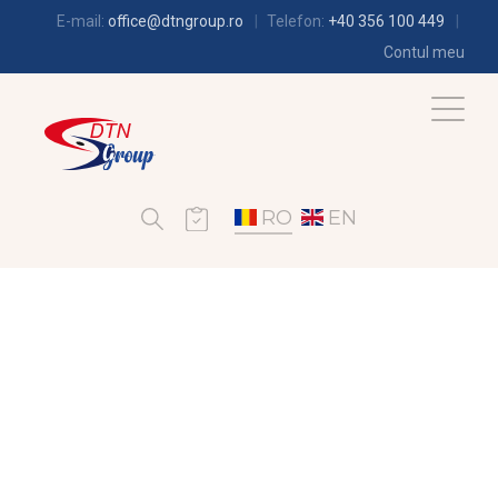
E-mail:
office@dtngroup.ro
Telefon:
+40 356 100 449
Contul meu
RO
EN
CLIMATIZARE