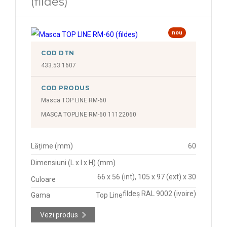
(fildes)
nou
COD DTN
433.53.1607
COD PRODUS
Masca TOP LINE RM-60
MASCA TOPLINE RM-60 11122060
Lățime (mm)
60
Dimensiuni (L x l x H) (mm)
66 x 56 (int), 105 x 97 (ext) x 30
Culoare
fildeș RAL 9002 (ivoire)
Gama
Top Line
Vezi produs