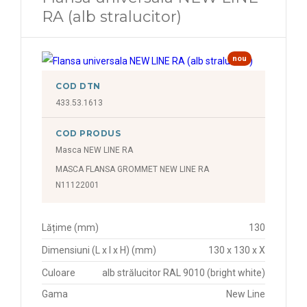
RA (alb stralucitor)
nou
COD DTN
433.53.1613
COD PRODUS
Masca NEW LINE RA
MASCA FLANSA GROMMET NEW LINE RA
N11122001
Lățime (mm)
130
Dimensiuni (L x l x H) (mm)
130 x 130 x X
Culoare
alb strălucitor RAL 9010 (bright white)
Gama
New Line