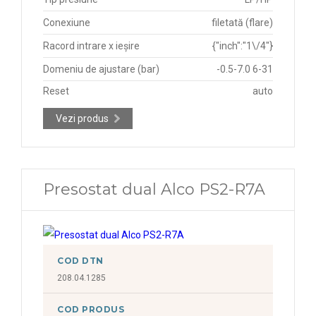
Conexiune
filetată (flare)
Racord intrare x ieșire
{"inch":"1\/4"}
Domeniu de ajustare (bar)
-0.5-7.0 6-31
Reset
auto
Vezi produs
Presostat dual Alco PS2-R7A
COD DTN
208.04.1285
COD PRODUS