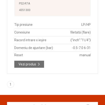
PS2-R7A
4351300
Tip presiune
LP/HP
Conexiune
filetată (flare)
Racord intrare x ieșire
{"inch":"1\/4"}
Domeniu de ajustare (bar)
-0.5-7.0 6-31
Reset
manual
Vezi produs
1