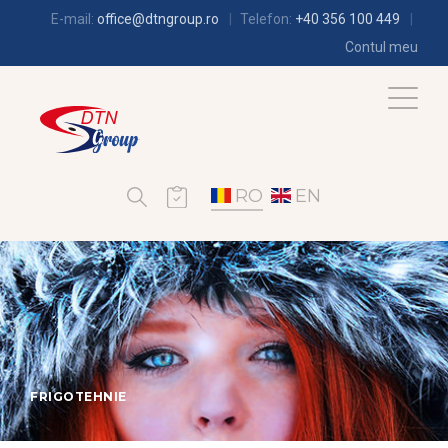
E-mail:
office@dtngroup.ro
Telefon:
+40 356 100 449
Contul meu
RO
EN
FRIGOTEHNIE