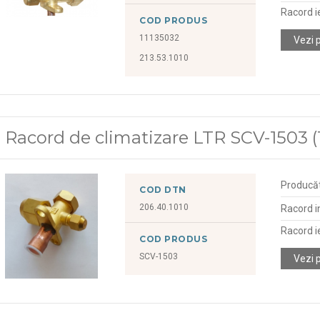
Racord i
COD PRODUS
11135032
Vezi 
213.53.1010
Racord de climatizare LTR SCV-1503 (1
Producă
COD DTN
206.40.1010
Racord i
Racord i
COD PRODUS
SCV-1503
Vezi 