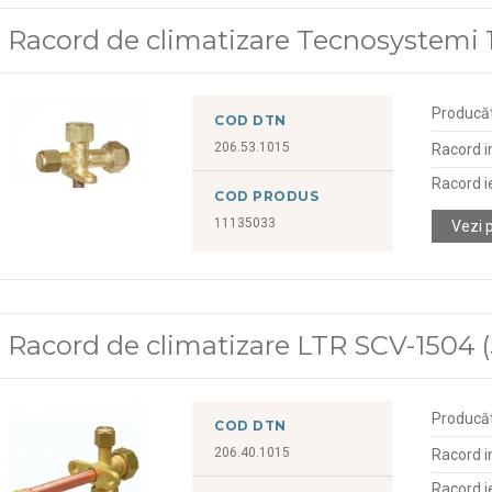
Racord de climatizare Tecnosystemi 1
Producă
COD DTN
206.53.1015
Racord i
Racord i
COD PRODUS
11135033
Vezi 
Racord de climatizare LTR SCV-1504 (
Producă
COD DTN
206.40.1015
Racord i
Racord i