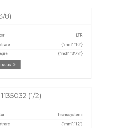
3/8)
tor
LTR
ntrare
{"mm":"10"}
eșire
{"inch":"3\/8"}
produs
1135032 (1/2)
tor
Tecnosystemi
ntrare
{"mm":"12"}