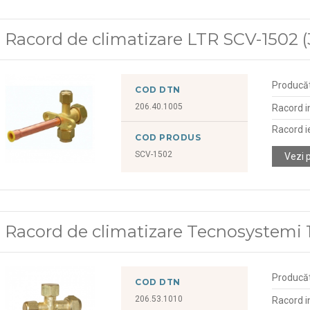
Racord de climatizare LTR SCV-1502 (
Producă
COD DTN
206.40.1005
Racord i
Racord i
COD PRODUS
SCV-1502
Vezi 
Racord de climatizare Tecnosystemi 1
Producă
COD DTN
206.53.1010
Racord i