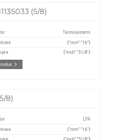
1135033 (5/8)
tor
Tecnosystemi
ntrare
{"mm":"16"}
eșire
{"inch":"5\/8"}
produs
5/8)
tor
LTR
ntrare
{"mm":"16"}
eșire
{"inch":"5\/8"}