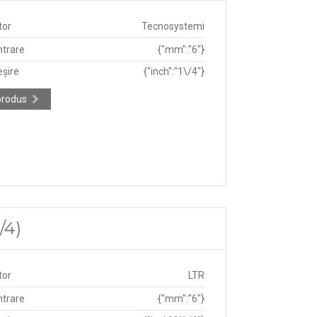
tor
Tecnosystemi
ntrare
{"mm":"6"}
eșire
{"inch":"1\/4"}
produs
/4)
tor
LTR
ntrare
{"mm":"6"}