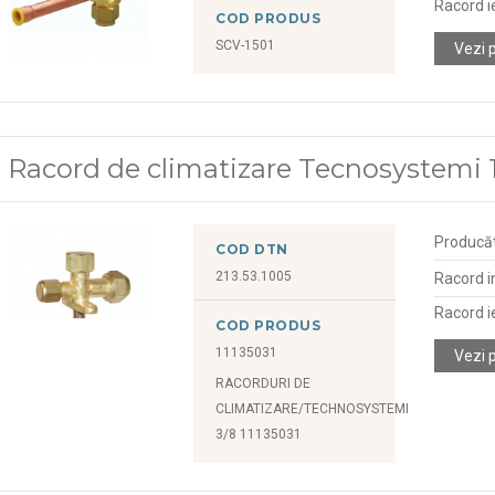
Racord i
COD PRODUS
SCV-1501
Vezi 
Racord de climatizare Tecnosystemi 1
Producă
COD DTN
213.53.1005
Racord i
Racord i
COD PRODUS
11135031
Vezi 
RACORDURI DE
CLIMATIZARE/TECHNOSYSTEMI
3/8 11135031