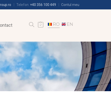
roup.ro
Telefon:
+40 356 100 449
Contul meu
RO
EN
ontact