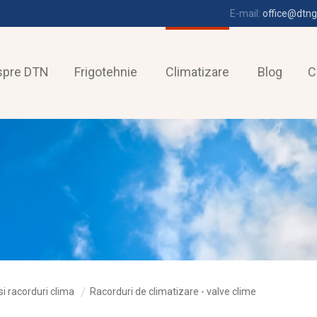
E-mail:
office@dtng
spre DTN
Frigotehnie
Climatizare
Blog
C
si racorduri clima
Racorduri de climatizare - valve clime