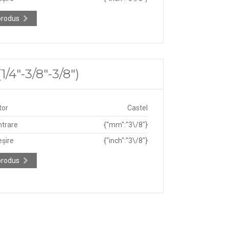
produs
/4"-3/8"-3/8")
tor
Castel
ntrare
{"mm":"3\/8"}
eșire
{"inch":"3\/8"}
produs