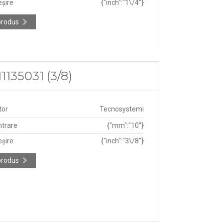
eșire
{"inch":"1\/4"}
produs
1135031 (3/8)
tor
Tecnosystemi
ntrare
{"mm":"10"}
eșire
{"inch":"3\/8"}
produs