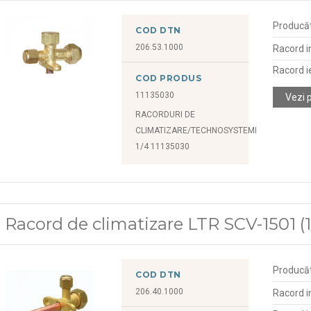
Producă
COD DTN
206.53.1000
Racord i
Racord i
COD PRODUS
11135030
Vezi 
RACORDURI DE
CLIMATIZARE/TECHNOSYSTEMI
1/4 11135030
Racord de climatizare LTR SCV-1501 (1
Producă
COD DTN
206.40.1000
Racord i