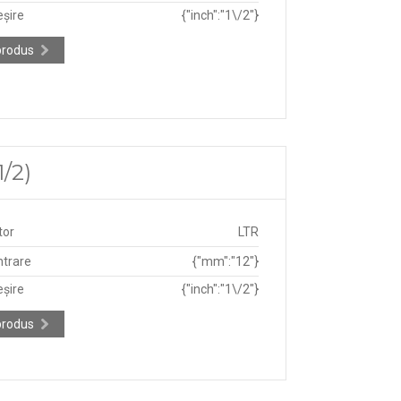
eșire
{"inch":"1\/2"}
produs
/2)
tor
LTR
ntrare
{"mm":"12"}
eșire
{"inch":"1\/2"}
produs