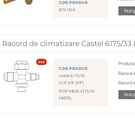
COD PRODUS
SCV-1504
Vezi 
Racord de climatizare Castel 6175/33 (1
nou
Producă
COD PRODUS
Racord i
Castel 6175/33
Racord i
(1/4"-3/8"-3/8")
STOP VALVE 6175/33
Vezi 
CASTEL