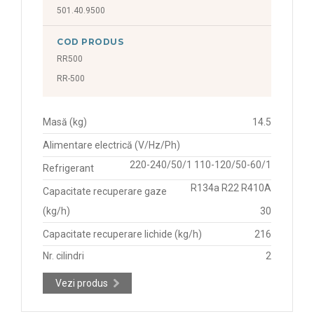
501.40.9500
COD PRODUS
RR500
RR-500
Masă (kg)
14.5
Alimentare electrică (V/Hz/Ph)
220-240/50/1 110-120/50-60/1
Refrigerant
R134a R22 R410A
Capacitate recuperare gaze
(kg/h)
30
Capacitate recuperare lichide (kg/h)
216
Nr. cilindri
2
Vezi produs