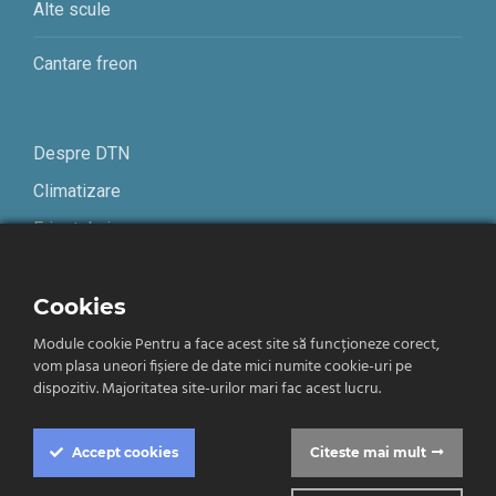
Alte scule
Cantare freon
Despre DTN
Climatizare
Frigotehnie
Contact
Cookies
Module cookie Pentru a face acest site să funcționeze corect,
Termeni și condiții
vom plasa uneori fișiere de date mici numite cookie-uri pe
Confidențialitate
dispozitiv. Majoritatea site-urilor mari fac acest lucru.
Română
Accept
cookies
Citeste mai mult