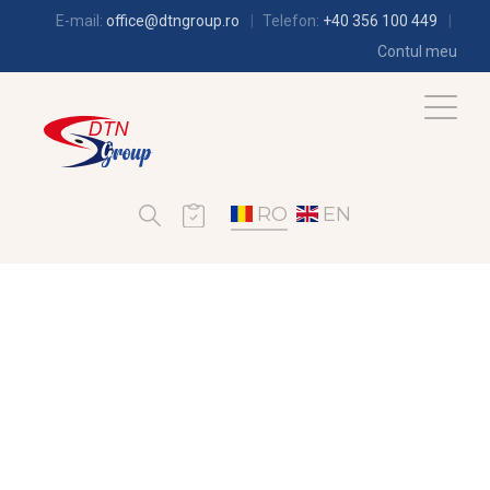
E-mail:
office@dtngroup.ro
Telefon:
+40 356 100 449
Contul meu
RO
EN
FRIGOTEHNIE