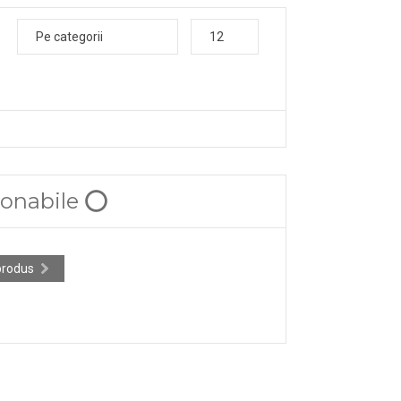
Pe categorii
12
zonabile ⭕
produs