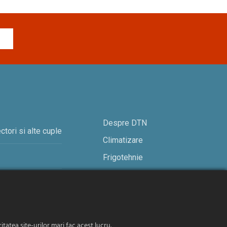
Despre DTN
ctori si alte cuple
Climatizare
Frigotehnie
Contact
tatea site-urilor mari fac acest lucru.