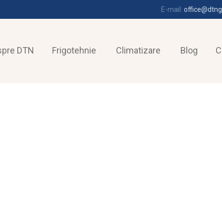
E-mail:
office@dtng
spre DTN
Frigotehnie
Climatizare
Blog
C