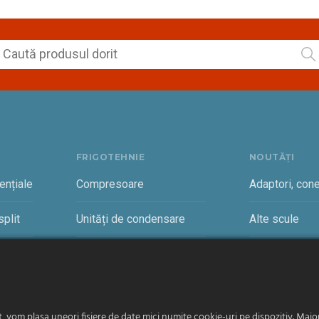
FRIGOTEHNIE
NOUTĂȚI
ențiale
Compresoare
Adaptori, cone
plit
Unități de condensare
Alte scule
rciale
Vaporizatoare și accesorii
Cantare freon
vom plasa uneori fișiere de date mici numite cookie-uri pe dispozitiv. Majori