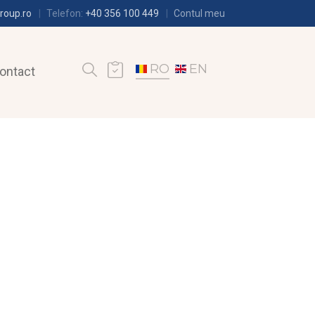
roup.ro
Telefon:
+40 356 100 449
Contul meu
RO
EN
ontact