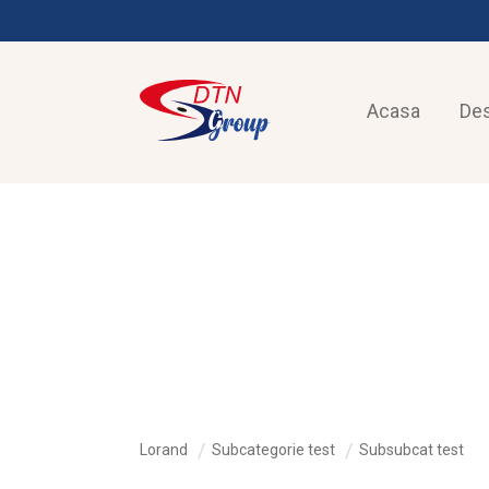
Acasa
De
LORAND
Lorand
Subcategorie test
Subsubcat test