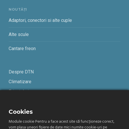
NOUTĂȚI
Adaptori, conectori si alte cuple
Alte scule
Cantare freon
Despre DTN
Climatizare
Frigotehnie
Contact
Cookies
Module cookie Pentru a face acest site să funcționeze corect,
Termeni și condiții
vom plasa uneori fișiere de date mici numite cookie-uri pe
Confidențialitate