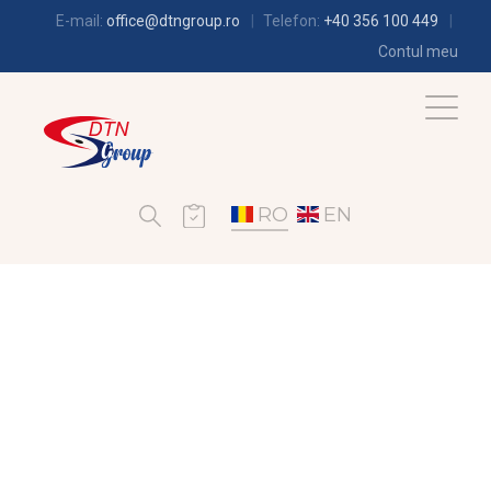
E-mail:
office@dtngroup.ro
Telefon:
+40 356 100 449
Contul meu
RO
EN
FRIGOTEHNIE