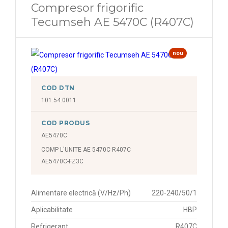
Compresor frigorific
Tecumseh AE 5470C (R407C)
nou
COD DTN
101.54.0011
COD PRODUS
AE5470C
COMP L'UNITE AE 5470C R407C
AE5470C-FZ3C
Alimentare electrică (V/Hz/Ph)
220-240/50/1
Aplicabilitate
HBP
Refrigerant
R407C