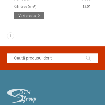
Cilindree (cm³)
12.01
Vezi produs
1