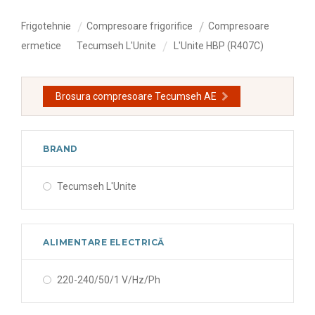
Frigotehnie
Compresoare frigorifice
Compresoare
ermetice
Tecumseh L'Unite
L'Unite HBP (R407C)
Brosura compresoare Tecumseh AE
BRAND
Tecumseh L'Unite
ALIMENTARE ELECTRICĂ
220-240/50/1 V/Hz/Ph