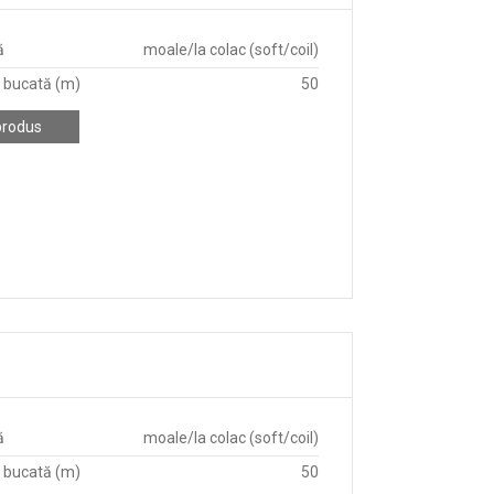
ă
moale/la colac (soft/coil)
 bucată (m)
50
produs
ă
moale/la colac (soft/coil)
 bucată (m)
50