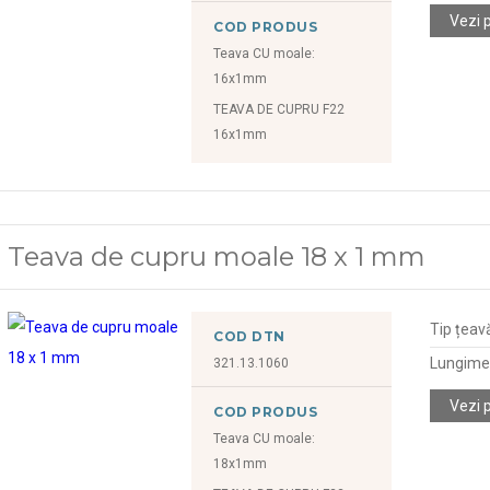
Vezi 
COD PRODUS
Teava CU moale:
16x1mm
TEAVA DE CUPRU F22
16x1mm
Teava de cupru moale 18 x 1 mm
Tip țeav
COD DTN
Lungime
321.13.1060
Vezi 
COD PRODUS
Teava CU moale:
18x1mm