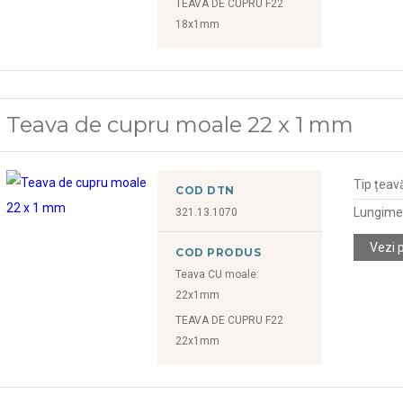
TEAVA DE CUPRU F22
18x1mm
Teava de cupru moale 22 x 1 mm
Tip țeav
COD DTN
Lungime
321.13.1070
Vezi 
COD PRODUS
Teava CU moale:
22x1mm
TEAVA DE CUPRU F22
22x1mm