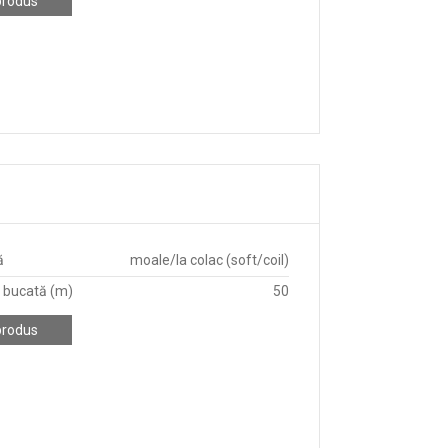
produs
ă
moale/la colac (soft/coil)
 bucată (m)
50
produs