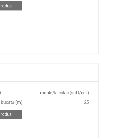
produs
ă
moale/la colac (soft/coil)
 bucată (m)
25
produs