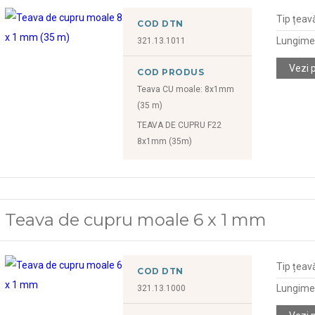
Tip țeav
COD DTN
Lungime
321.13.1011
Vezi 
COD PRODUS
Teava CU moale: 8x1mm
(35 m)
TEAVA DE CUPRU F22
8x1mm (35m)
Teava de cupru moale 6 x 1 mm
Tip țeav
COD DTN
Lungime
321.13.1000