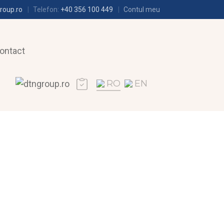
roup.ro
Telefon:
+40 356 100 449
Contul meu
ontact
RO
EN