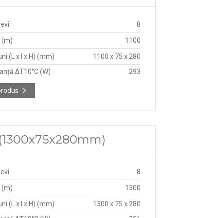
țevi
8
 (m)
1100
ni (L x l x H) (mm)
1100 x 75 x 280
anță ΔT10°C (W)
293
produs
75 (1300x75x280mm)
țevi
8
 (m)
1300
ni (L x l x H) (mm)
1300 x 75 x 280