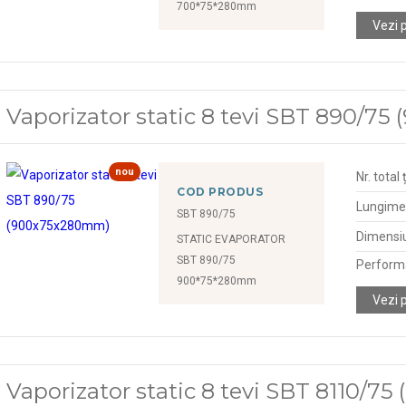
700*75*280mm
Vezi 
Vaporizator static 8 tevi SBT 890/7
nou
Nr. total 
COD PRODUS
Lungime
SBT 890/75
Dimensiu
STATIC EVAPORATOR
SBT 890/75
Perform
900*75*280mm
Vezi 
Vaporizator static 8 tevi SBT 8110/7