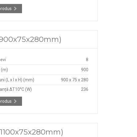
produs
5 (900x75x280mm)
țevi
8
 (m)
900
ni (L x l x H) (mm)
900 x 75 x 280
anță ΔT10°C (W)
236
produs
5 (1100x75x280mm)