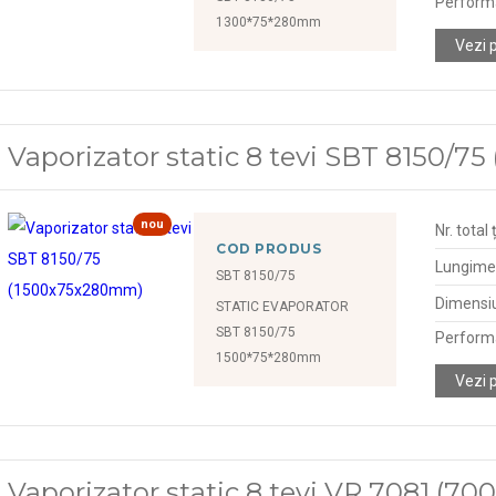
Perform
1300*75*280mm
Vezi 
Vaporizator static 8 tevi SBT 8150/
nou
Nr. total 
COD PRODUS
Lungime
SBT 8150/75
Dimensiu
STATIC EVAPORATOR
SBT 8150/75
Perform
1500*75*280mm
Vezi 
Vaporizator static 8 tevi VR 7081 (