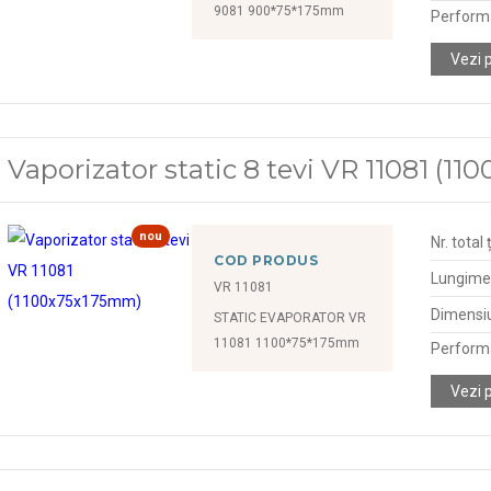
9081 900*75*175mm
Perform
Vezi 
Vaporizator static 8 tevi VR 11081 (
nou
Nr. total 
COD PRODUS
Lungime
VR 11081
Dimensiu
STATIC EVAPORATOR VR
11081 1100*75*175mm
Perform
Vezi 