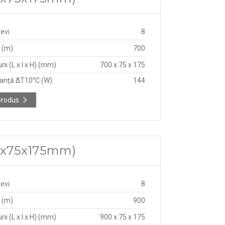
țevi
8
 (m)
700
ni (L x l x H) (mm)
700 x 75 x 175
anță ΔT10°C (W)
144
produs
900x75x175mm)
țevi
8
 (m)
900
ni (L x l x H) (mm)
900 x 75 x 175