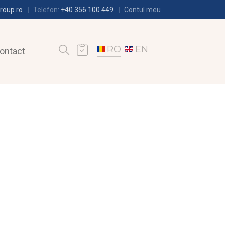
roup.ro
Telefon:
+40 356 100 449
Contul meu
RO
EN
ontact