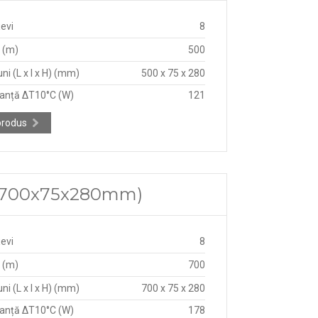
țevi
8
 (m)
500
ni (L x l x H) (mm)
500 x 75 x 280
anță ΔT10°C (W)
121
produs
5 (700x75x280mm)
țevi
8
 (m)
700
ni (L x l x H) (mm)
700 x 75 x 280
anță ΔT10°C (W)
178