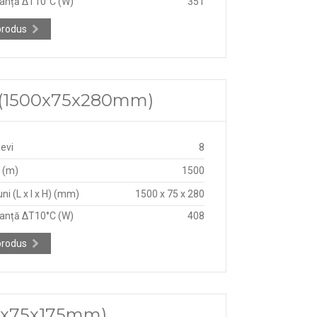
anță ΔT10°C (W)
351
produs
75 (1500x75x280mm)
țevi
8
 (m)
1500
ni (L x l x H) (mm)
1500 x 75 x 280
anță ΔT10°C (W)
408
produs
700x75x175mm)