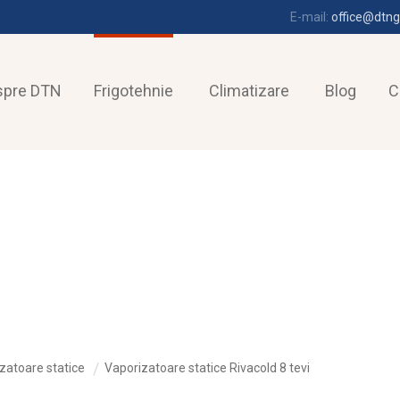
E-mail:
office@dtng
spre DTN
Frigotehnie
Climatizare
Blog
C
zatoare statice
Vaporizatoare statice Rivacold 8 tevi