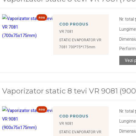
nou
Nr. total 
COD PRODUS
Lungime
VR 7081
Dimensiu
STATIC EVAPORATOR VR
7081 700*75*175mm
Perform
Vezi 
Vaporizator static 8 tevi VR 9081 (
nou
Nr. total 
COD PRODUS
Lungime
VR 9081
Dimensiu
STATIC EVAPORATOR VR