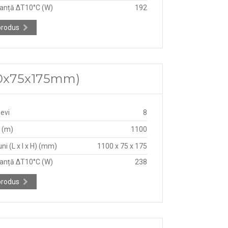
anță ΔT10°C (W)
192
produs
1100x75x175mm)
țevi
8
 (m)
1100
ni (L x l x H) (mm)
1100 x 75 x 175
anță ΔT10°C (W)
238
produs