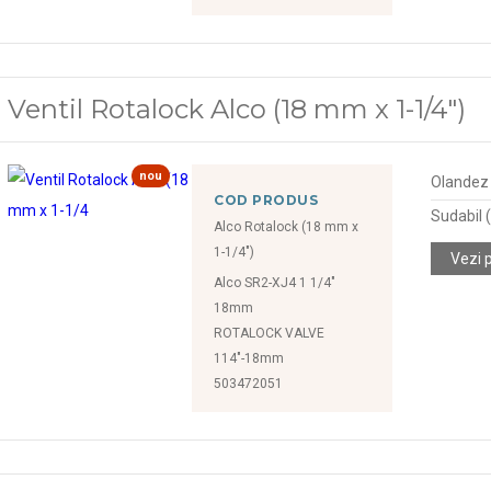
Ventil Rotalock Alco (18 mm x 1-1/4")
nou
Olandez (
COD PRODUS
Sudabil
Alco Rotalock (18 mm x
1-1/4")
Vezi 
Alco SR2-XJ4 1 1/4"
18mm
ROTALOCK VALVE
114"-18mm
503472051