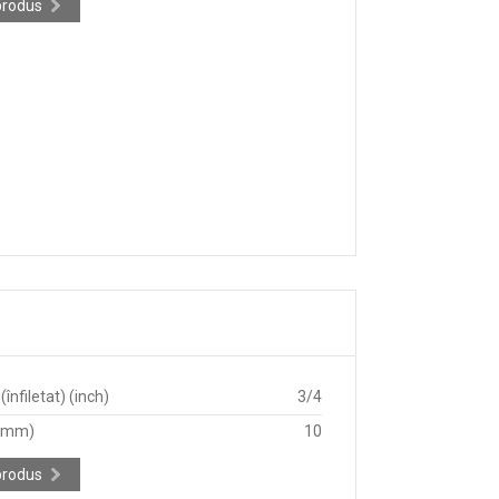
produs
înfiletat) (inch)
3/4
 (mm)
10
produs