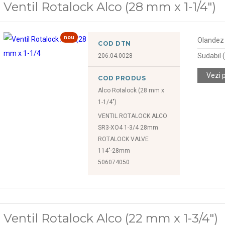
Ventil Rotalock Alco (28 mm x 1-1/4")
nou
Olandez (
COD DTN
Sudabil
206.04.0028
Vezi 
COD PRODUS
Alco Rotalock (28 mm x
1-1/4")
VENTIL ROTALOCK ALCO
SR3-XO4 1-3/4 28mm
ROTALOCK VALVE
114"-28mm
506074050
Ventil Rotalock Alco (22 mm x 1-3/4")