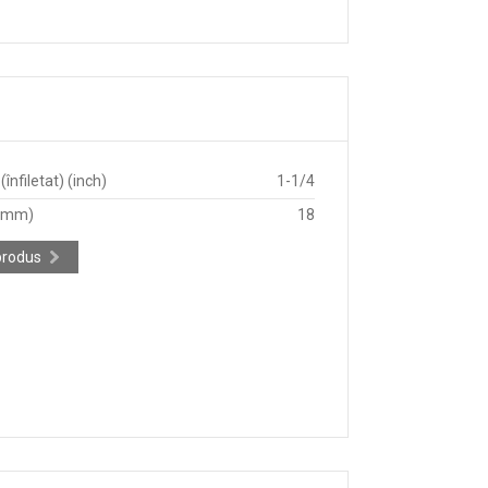
înfiletat) (inch)
1-1/4
 (mm)
18
produs