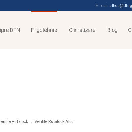
E-mail:
office@dtng
spre DTN
Frigotehnie
Climatizare
Blog
C
entile Rotalock
Ventile Rotalock Alco