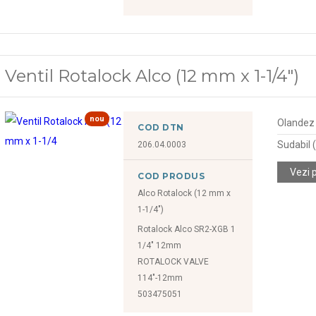
Ventil Rotalock Alco (12 mm x 1-1/4")
nou
Olandez (
COD DTN
Sudabil
206.04.0003
Vezi 
COD PRODUS
Alco Rotalock (12 mm x
1-1/4")
Rotalock Alco SR2-XGB 1
1/4" 12mm
ROTALOCK VALVE
114"-12mm
503475051