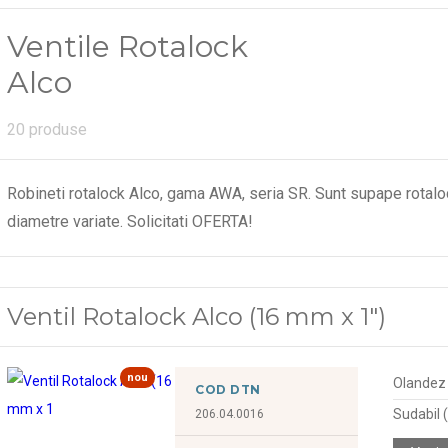
Ventile Rotalock
Alco
20 produse
Robineti rotalock Alco, gama AWA, seria SR. Sunt supape rotalock 
diametre variate. Solicitati OFERTA!
Ventil Rotalock Alco (16 mm x 1")
nou
Olandez (
COD DTN
Sudabil
206.04.0016