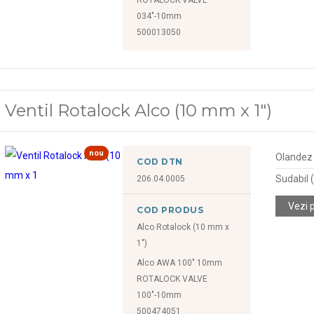
034"-10mm
500013050
Ventil Rotalock Alco (10 mm x 1")
nou
Olandez (
COD DTN
Sudabil
206.04.0005
Vezi 
COD PRODUS
Alco Rotalock (10 mm x
1")
Alco AWA 100" 10mm
ROTALOCK VALVE
100"-10mm
500474051