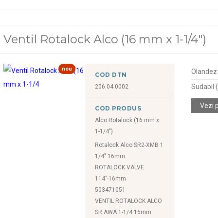
Ventil Rotalock Alco (16 mm x 1-1/4")
nou
Olandez (
COD DTN
Sudabil
206.04.0002
Vezi 
COD PRODUS
Alco Rotalock (16 mm x
1-1/4")
Rotalock Alco SR2-XMB 1
1/4" 16mm
ROTALOCK VALVE
114"-16mm
503471051
VENTIL ROTALOCK ALCO
SR AWA 1-1/4 16mm