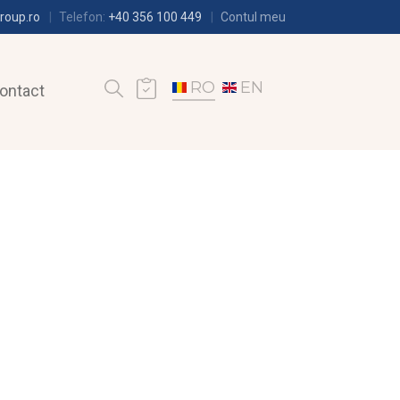
roup.ro
Telefon:
+40 356 100 449
Contul meu
RO
EN
ontact