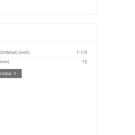
înfiletat) (inch)
1-1/4
 (mm)
12
produs