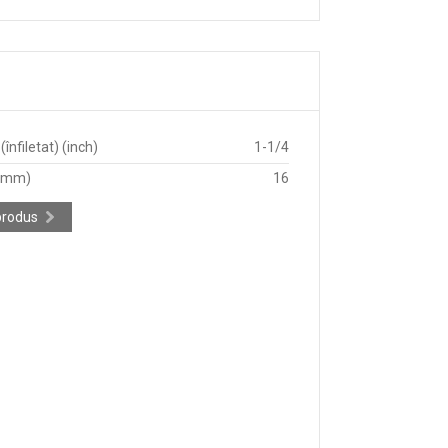
înfiletat) (inch)
1-1/4
 (mm)
16
produs