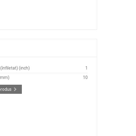
înfiletat) (inch)
1
 (mm)
10
produs