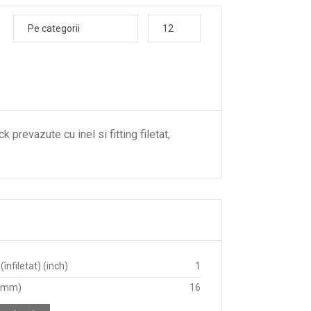
Pe categorii
12
prevazute cu inel si fitting filetat,
înfiletat) (inch)
1
 (mm)
16