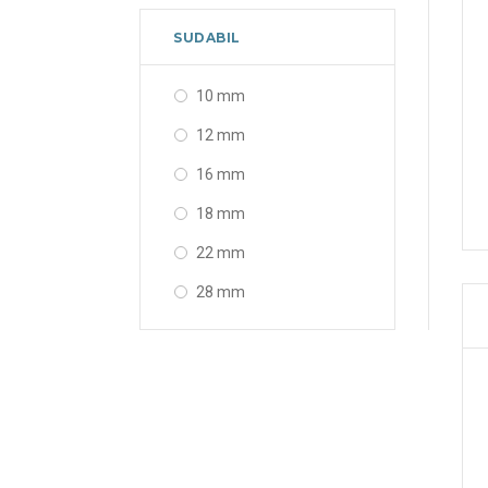
3/8 x 3/4 inch
SUDABIL
5/8 x 1 inch
10 mm
12 mm
16 mm
18 mm
22 mm
28 mm
35 mm
42 mm
54 mm