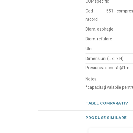
COP specific
Cod
551 - compres
racord
Diam. aspirație
Diam. refulare
Ulei
Dimensiuni (L x l x H)
Presiunea sonoră @1m
Notes:
*capacități valabile pen
TABEL COMPARATIV
PRODUSE SIMILARE