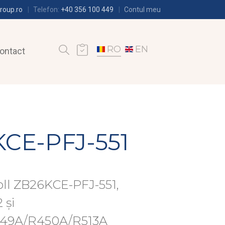
roup.ro
Telefon:
+40 356 100 449
Contul meu
RO
EN
ontact
KCE-PFJ-551
ll ZB26KCE-PFJ-551,
 și
49A/R450A/R513A