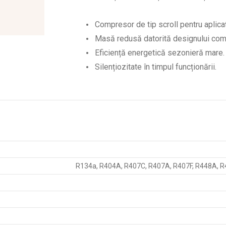
Compresor de tip scroll pentru aplicaț
Masă redusă datorită designului com
Eficiență energetică sezonieră mare.
Silențiozitate în timpul funcționării.
R134a, R404A, R407C, R407A, R407F, R448A, 