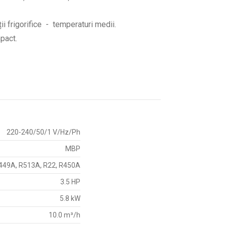
ii frigorifice - temperaturi medii.
pact.
220-240/50/1 V/Hz/Ph
MBP
R449A, R513A, R22, R450A
3.5 HP
5.8 kW
10.0 m³/h