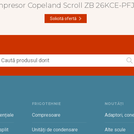
presor Copeland Scroll ZB 26KCE-PFJ
Solicită ofertă
FRIGOTEHNIE
NOUTĂȚI
ențiale
Compresoare
Adaptori, cone
plit
Unități de condensare
Alte scule