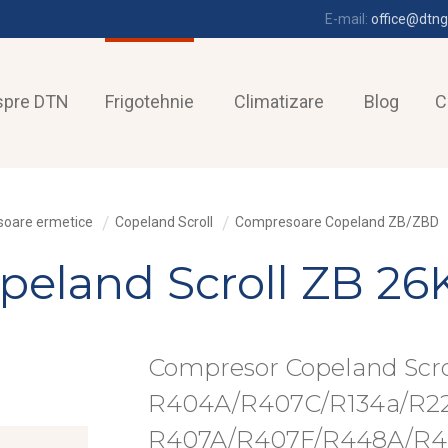
E-mail:
office@dtng
spre DTN
Frigotehnie
Climatizare
Blog
C
oare ermetice
Copeland Scroll
Compresoare Copeland ZB/ZBD
eland Scroll ZB 26
Compresor Copeland Scro
R404A/R407C/R134a/R22
R407A/R407F/R448A/R4