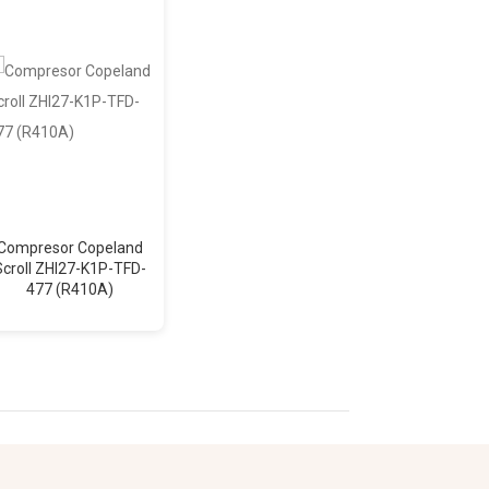
Compresor Copeland
Compresor Copeland
Compresor
Scroll ZHI27-K1P-TFD-
Scroll ZP 24K*E-PFZ-
Scroll ZP 
477 (R410A)
522 (R410A)
522 (