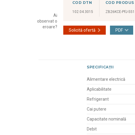
COD DTN
COD PRODUS
102.04.3015
ZB26KCE-PFJ-551
Ai
observat o
eroare?
Solicită ofertă
PDF
SPECIFICAȚII
Alimentare electrică
Aplicabilitate
Refrigerant
Cai putere
Capacitate nominală
Debit