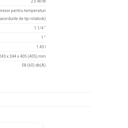
2.0 W/W
resor pentru temperaturi
acordurile de tip rotalock)
1 1/4 "
1 "
1.45 l
243 x 244 x 405 (405) mm
58 (60) db(A)