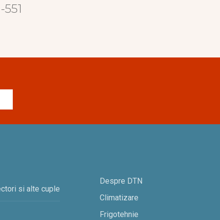
-551
Despre DTN
ctori si alte cuple
Climatizare
Frigotehnie