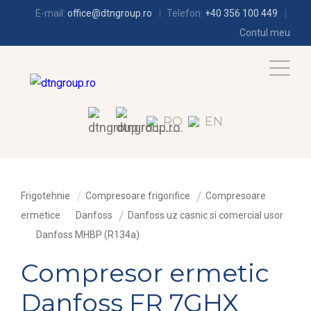
E-mail:
office@dtngroup.ro
Telefon:
+40 356 100 449
Contul meu
RO
EN
Frigotehnie
Compresoare frigorifice
Compresoare
ermetice
Danfoss
Danfoss uz casnic si comercial usor
Danfoss MHBP (R134a)
Compresor ermetic
Danfoss FR 7GHX