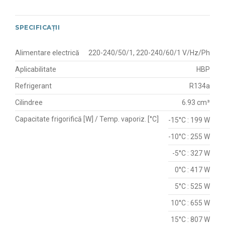
SPECIFICAȚII
Alimentare electrică
220-240/50/1, 220-240/60/1 V/Hz/Ph
Aplicabilitate
HBP
Refrigerant
R134a
Cilindree
6.93 cm³
Capacitate frigorifică [W] / Temp. vaporiz. [°C]
-15°C : 199 W
-10°C : 255 W
-5°C : 327 W
0°C : 417 W
5°C : 525 W
10°C : 655 W
15°C : 807 W