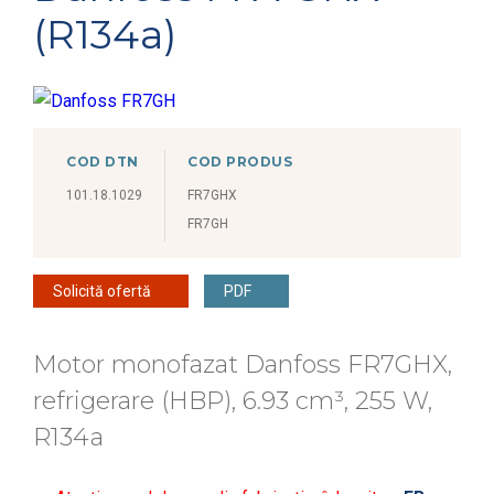
(R134a)
COD DTN
COD PRODUS
101.18.1029
FR7GHX
FR7GH
Solicită ofertă
PDF
Motor monofazat Danfoss FR7GHX,
refrigerare (HBP), 6.93 cm³, 255 W,
R134a