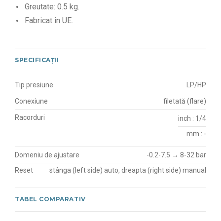
Greutate: 0.5 kg.
Fabricat în UE.
SPECIFICAȚII
Tip presiune
LP/HP
Conexiune
filetată (flare)
Racorduri
inch : 1/4
mm : -
Domeniu de ajustare
-0.2-7.5 → 8-32 bar
Reset
stânga (left side) auto, dreapta (right side) manual
TABEL COMPARATIV