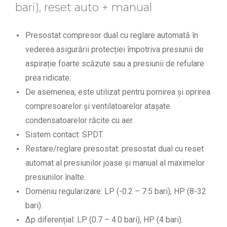
bari), reset auto + manual
Presostat compresor dual cu reglare automată în
vederea asigurării protecției împotriva presiunii de
aspirație foarte scăzute sau a presiunii de refulare
prea ridicate.
De asemenea, este utilizat pentru pornirea și oprirea
compresoarelor și ventilatoarelor atașate
condensatoarelor răcite cu aer.
Sistem contact: SPDT.
Restare/reglare presostat: presostat dual cu reset
automat al presiunilor joase și manual al maximelor
presiunilor înalte.
Domeniu regularizare: LP (-0.2 – 7.5 bari), HP (8-32
bari).
∆p diferențial: LP (0.7 – 4.0 bari), HP (4 bari).