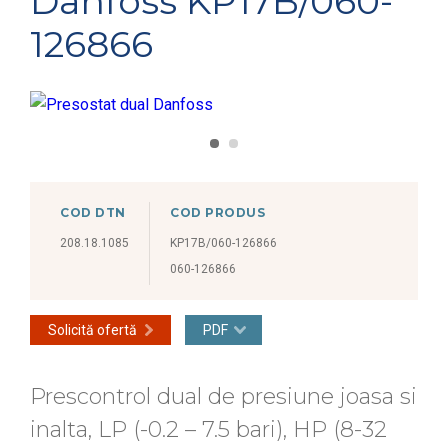
Danfoss KP17B/060-
126866
COD DTN
COD PRODUS
208.18.1085
KP17B/060-126866
060-126866
Solicită ofertă
PDF
Prescontrol dual de presiune joasa si
inalta, LP (-0.2 – 7.5 bari), HP (8-32