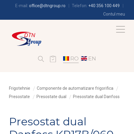
E-mail:
office@dtngroup.ro
Telefon:
+40 356 100 449
Contul meu
RO
EN
Frigotehnie
Componente de automatizare frigorifica
Presostate
Presostate dual
Presostate dual Danfoss
Presostat dual