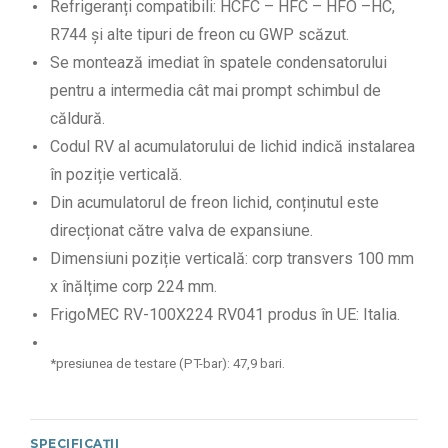
Refrigeranți compatibili: HCFC – HFC – HFO –HC,
R744 și alte tipuri de freon cu GWP scăzut.
Se montează imediat în spatele condensatorului
pentru a intermedia cât mai prompt schimbul de
căldură.
Codul RV al acumulatorului de lichid indică instalarea
în poziție verticală.
Din acumulatorul de freon lichid, conținutul este
direcționat către valva de expansiune.
Dimensiuni poziție verticală: corp transvers 100 mm
x înălțime corp 224 mm.
FrigoMEC RV-100X224 RV041 produs în UE: Italia.
*presiunea de testare (PT-bar): 47,9 bari.
SPECIFICAȚII