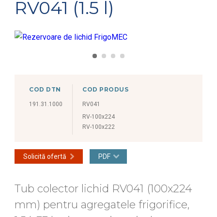
RV041 (1.5 l)
COD DTN
COD PRODUS
191.31.1000
RV041
RV-100x224
RV-100x222
Solicită ofertă
PDF
Tub colector lichid RV041 (100x224
mm) pentru agregatele frigorifice,