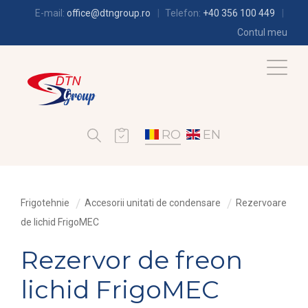
E-mail:
office@dtngroup.ro
Telefon:
+40 356 100 449
Contul meu
RO
EN
Frigotehnie
Accesorii unitati de condensare
Rezervoare
de lichid FrigoMEC
Rezervor de freon
lichid FrigoMEC