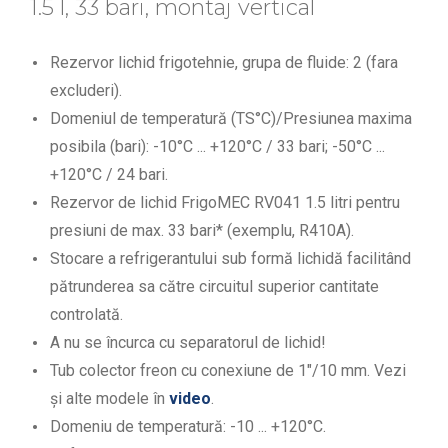
1.5 l, 33 bari, montaj vertical
Rezervor lichid frigotehnie, grupa de fluide: 2 (fara
excluderi).
Domeniul de temperatură (TS°C)/Presiunea maxima
posibila (bari): -10°C ... +120°C / 33 bari; -50°C ...
+120°C / 24 bari.
Rezervor de lichid FrigoMEC RV041 1.5 litri pentru
presiuni de max. 33 bari* (exemplu, R410A).
Stocare a refrigerantului sub formă lichidă facilitând
pătrunderea sa către circuitul superior cantitate
controlată.
A nu se încurca cu separatorul de lichid!
Tub colector freon cu conexiune de 1"/10 mm. Vezi
și alte modele în
video
.
Domeniu de temperatură: -10 ... +120°C.