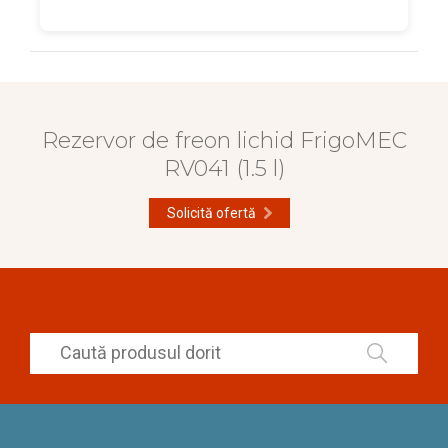
Rezervor de freon lichid FrigoMEC
RV041 (1.5 l)
Solicită ofertă