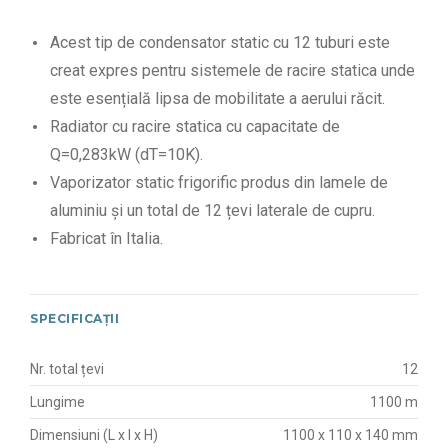
Acest tip de condensator static cu 12 tuburi este
creat expres pentru sistemele de racire statica unde
este esențială lipsa de mobilitate a aerului răcit.
Radiator cu racire statica cu capacitate de
Q=0,283kW (dT=10K).
Vaporizator static frigorific produs din lamele de
aluminiu și un total de 12 țevi laterale de cupru.
Fabricat în Italia.
SPECIFICAȚII
Nr. total țevi
12
Lungime
1100 m
Dimensiuni (L x l x H)
1100 x 110 x 140 mm