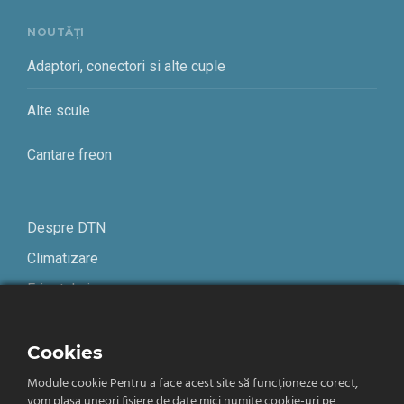
NOUTĂȚI
Adaptori, conectori si alte cuple
Alte scule
Cantare freon
Despre DTN
Climatizare
Frigotehnie
Contact
Cookies
Module cookie Pentru a face acest site să funcționeze corect,
Termeni și condiții
vom plasa uneori fișiere de date mici numite cookie-uri pe