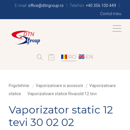
E-mail:
office@dtngroup.ro
Telefon:
+40 356 100 449
Contul meu
RO
EN
Frigotehnie
Vaporizatoare si accesorii
Vaporizatoare
statice
Vaporizatoare statice Rivacold 12 tevi
Vaporizator static 12
tevi 30 02 02