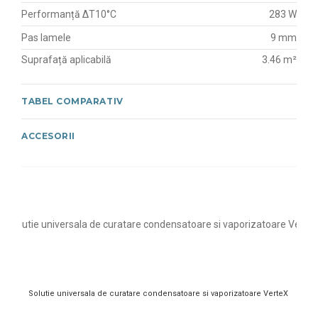
Performanță ΔT10°C
283 W
Pas lamele
9 mm
Suprafață aplicabilă
3.46 m²
TABEL COMPARATIV
ACCESORII
Solutie universala de curatare condensatoare si vaporizatoare VerteX