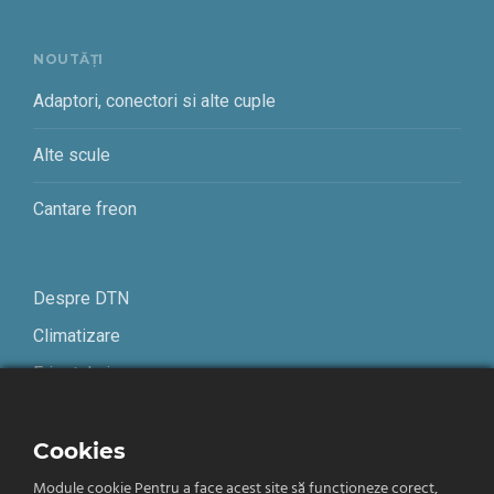
NOUTĂȚI
Adaptori, conectori si alte cuple
Alte scule
Cantare freon
Despre DTN
Climatizare
Frigotehnie
Contact
Cookies
Module cookie Pentru a face acest site să funcționeze corect,
Termeni și condiții