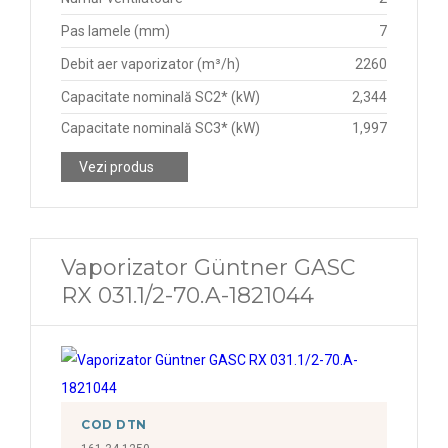
Pas lamele (mm)
7
Debit aer vaporizator (m³/h)
2260
Capacitate nominală SC2* (kW)
2,344
Capacitate nominală SC3* (kW)
1,997
Vezi produs
Vaporizator Güntner GASC
RX 031.1/2-70.A-1821044
COD DTN