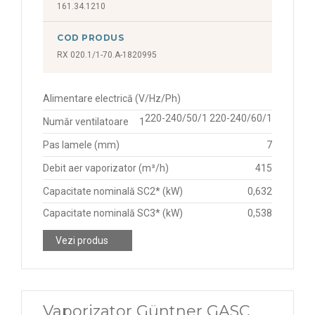
161.34.1210
31,25 kW
49,19 kW
COD PRODUS
34,10 kW
5,395 kW
RX 020.1/1-70.A-1820995
36,33 kW
5,56 kW
36,92 kW
5,590 kW
Alimentare electrică (V/Hz/Ph)
37,41 kW
220-240/50/1 220-240/60/1
Număr ventilatoare
1
5,62 kW
4,125 kW
Pas lamele (mm)
7
5,631 kW
4,50 kW
Debit aer vaporizator (m³/h)
415
5,72 kW
Capacitate nominală SC2* (kW)
0,632
4,54 kW
5,73 kW
Capacitate nominală SC3* (kW)
0,538
4,59 kW
52,08 kW
Vezi produs
4,590 kW
56,98 kW
4,60 kW
6,042 kW
4,638 kW
6,27 kW
Vaporizator Güntner GASC