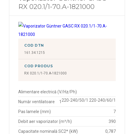
4,817 kW
6,327 kW
RX 020.1/1-70.A-1821000
4,898 kW
6,375 kW
43,43 kW
6,575 kW
5,09 kW
6,76 kW
5,31 kW
COD DTN
6,797 kW
161.34.1215
5,312 kW
7,16 kW
COD PRODUS
5,357 kW
7,636 kW
RX 020.1/1-70.A-1821000
5,362 kW
7,960 kW
5,49 kW
8,131 kW
Alimentare electrică (V/Hz/Ph)
5,787 kW
220-240/50/1 220-240/60/1
8,150 kW
Număr ventilatoare
1
6,562 kW
Pas lamele (mm)
7
8,287 kW
6,630 kW
Debit aer vaporizator (m³/h)
390
8,374 kW
6,665 kW
Capacitate nominală SC2* (kW)
0,787
8,59 kW