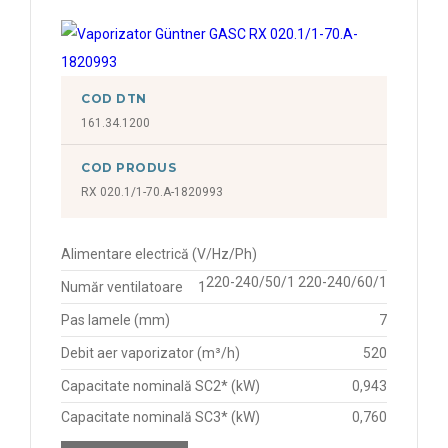
18,39 kW
1,82 kW
18,82 kW
1,895 kW
19,24 kW
COD DTN
1,90 kW
2,034 kW
161.34.1200
1,997 kW
2,104 kW
COD PRODUS
10,25 kW
2,121 kW
RX 020.1/1-70.A-1820993
11,01 kW
2,23 kW
13,03 kW
Alimentare electrică (V/Hz/Ph)
2,232 kW
220-240/50/1 220-240/60/1
13,37 kW
Număr ventilatoare
1
2,344 kW
Pas lamele (mm)
7
14,74 kW
2,36 kW
Debit aer vaporizator (m³/h)
520
14,79 kW
2,479 kW
Capacitate nominală SC2* (kW)
0,943
15,19 kW
2,645 kW
Capacitate nominală SC3* (kW)
0,760
15,34 kW
2,701 kW