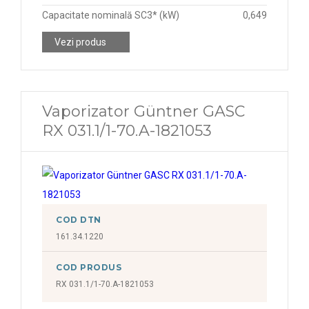
Capacitate nominală SC3* (kW)
0,649
6,765 kW
8,61 kW
Vezi produs
6,820 kW
8,78 kW
6,86 kW
8,944 kW
6,913 kW
9,21 kW
Vaporizator Güntner GASC
6,92 kW
9,53 kW
RX 031.1/1-70.A-1821053
6,94 kW
7,25 kW
7,48 kW
7,615 kW
COD DTN
161.34.1220
8,206 kW
8,420 kW
COD PRODUS
RX 031.1/1-70.A-1821053
9,04 kW