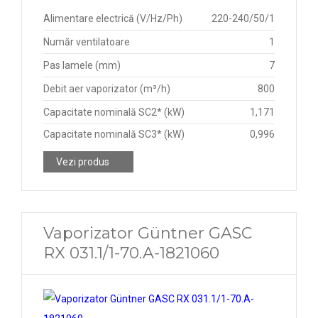
9,12 kW
Alimentare electrică (V/Hz/Ph)
220-240/50/1
9,20 kW
Număr ventilatoare
1
9,24 kW
Pas lamele (mm)
7
Debit aer vaporizator (m³/h)
800
Capacitate nominală SC2* (kW)
1,171
Capacitate nominală SC3* (kW)
0,996
Vezi produs
Vaporizator Güntner GASC
RX 031.1/1-70.A-1821060