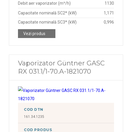
Debit aer vaporizator (m³/h)
1130
Capacitate nominală SC2* (kW)
1,171
Capacitate nominală SC3* (kW)
0,996
Vezi produs
Vaporizator Güntner GASC
RX 031.1/1-70.A-1821070
COD DTN
161.34.1235
COD PRODUS