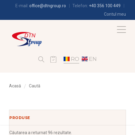
E-mail:
office@dtngroup.ro
Telefon:
+40 356 100 449
Contul meu
RO
EN
Acasă
Caută
PRODUSE
Căutarea
a returnat 96 rezultate.