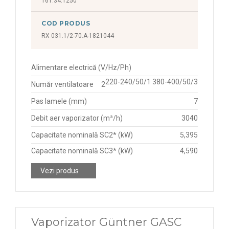
161.34.1250
COD PRODUS
RX 031.1/2-70.A-1821044
Alimentare electrică (V/Hz/Ph)
220-240/50/1 380-400/50/3
Număr ventilatoare
2
Pas lamele (mm)
7
Debit aer vaporizator (m³/h)
3040
Capacitate nominală SC2* (kW)
5,395
Capacitate nominală SC3* (kW)
4,590
Vezi produs
Vaporizator Güntner GASC