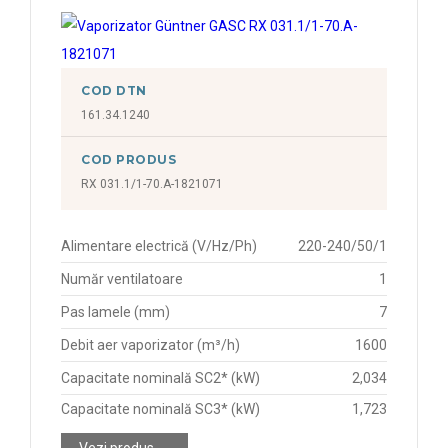
COD DTN
161.34.1240
COD PRODUS
RX 031.1/1-70.A-1821071
Alimentare electrică (V/Hz/Ph)
220-240/50/1
Număr ventilatoare
1
Pas lamele (mm)
7
Debit aer vaporizator (m³/h)
1600
Capacitate nominală SC2* (kW)
2,034
Capacitate nominală SC3* (kW)
1,723
Vezi produs