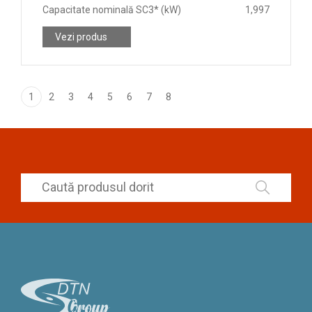
Capacitate nominală SC3* (kW)
1,997
Vezi produs
1
2
3
4
5
6
7
8