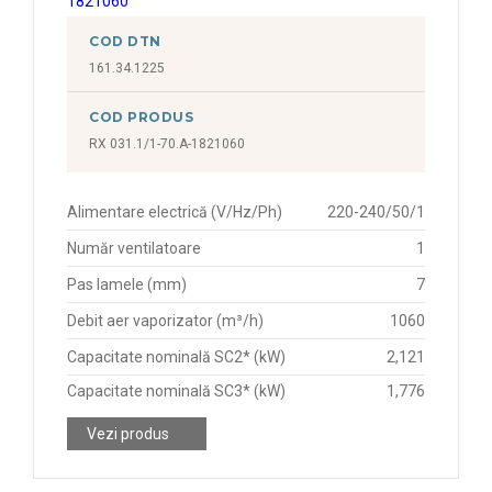
COD DTN
161.34.1225
COD PRODUS
RX 031.1/1-70.A-1821060
Alimentare electrică (V/Hz/Ph)
220-240/50/1
Număr ventilatoare
1
Pas lamele (mm)
7
Debit aer vaporizator (m³/h)
1060
Capacitate nominală SC2* (kW)
2,121
Capacitate nominală SC3* (kW)
1,776
Vezi produs