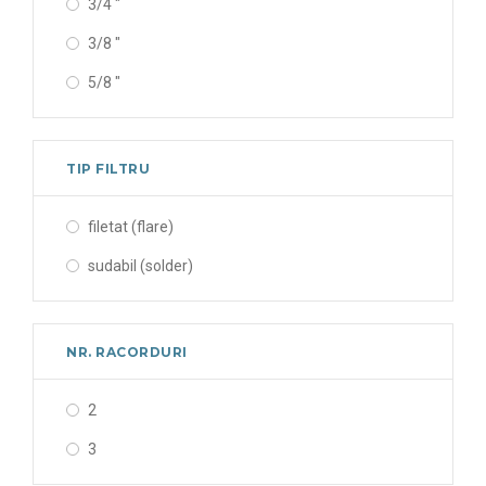
3/4 "
3/8 "
5/8 "
TIP FILTRU
filetat (flare)
sudabil (solder)
NR. RACORDURI
2
3