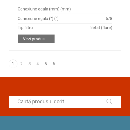
Conexiune egala (mm) (mm)
Conexiune egala (") (")
5/8
Tip filtru
filetat (flare)
Vezi produs
1
2
3
4
5
6