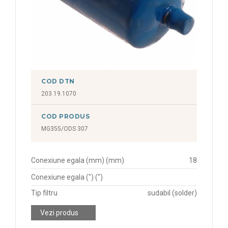
COD DTN
203.19.1070
COD PRODUS
MG355/ODS 307
Conexiune egala (mm) (mm)
18
Conexiune egala (") (")
Tip filtru
sudabil (solder)
Vezi produs