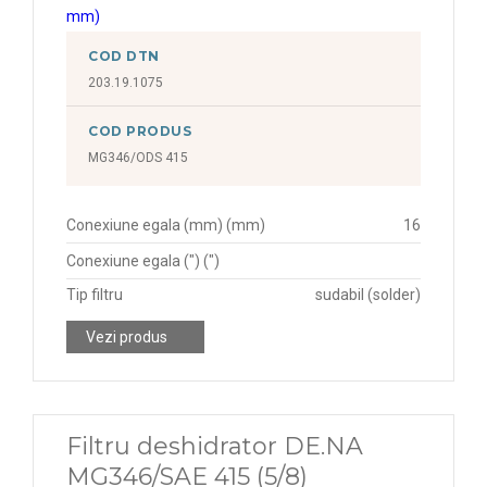
COD DTN
203.19.1075
COD PRODUS
MG346/ODS 415
Conexiune egala (mm) (mm)
16
Conexiune egala (") (")
Tip filtru
sudabil (solder)
Vezi produs
Filtru deshidrator DE.NA
MG346/SAE 415 (5/8)