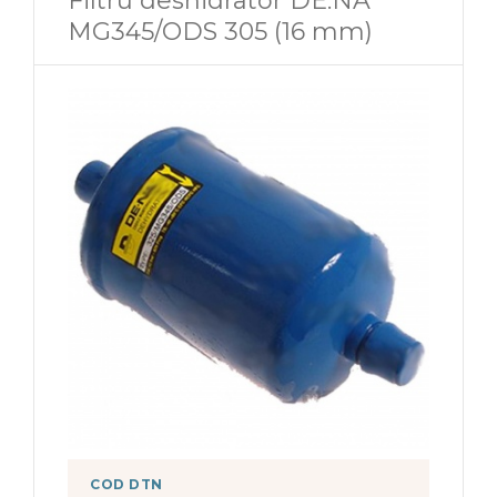
Filtru deshidrator DE.NA
MG345/ODS 305 (16 mm)
COD DTN