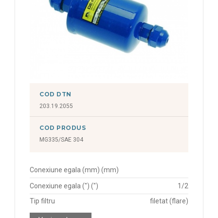
COD DTN
203.19.2055
COD PRODUS
MG335/SAE 304
Conexiune egala (mm) (mm)
Conexiune egala (") (")
1/2
Tip filtru
filetat (flare)