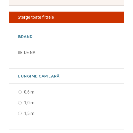
Șterge toate filtrele
BRAND
DE.NA
LUNGIME CAPILARĂ
0,6 m
1,0 m
1,5 m