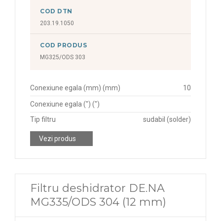
COD DTN
203.19.1050
COD PRODUS
MG325/ODS 303
Conexiune egala (mm) (mm)
10
Conexiune egala (") (")
Tip filtru
sudabil (solder)
Vezi produs
Filtru deshidrator DE.NA
MG335/ODS 304 (12 mm)