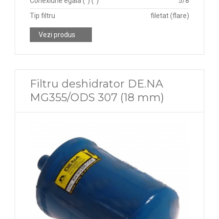
Conexiune egala (") (")
5/8
Tip filtru
filetat (flare)
Vezi produs
Filtru deshidrator DE.NA
MG355/ODS 307 (18 mm)