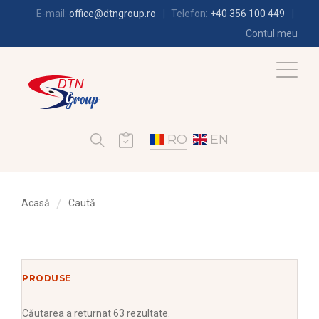
E-mail:
office@dtngroup.ro
Telefon:
+40 356 100 449
Contul meu
RO
EN
Acasă
Caută
PRODUSE
Căutarea
a returnat 63 rezultate.