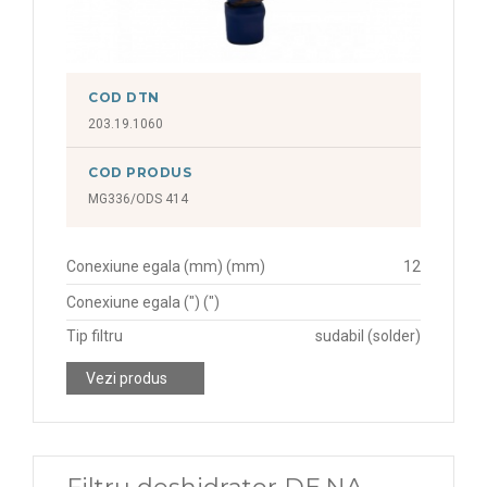
COD DTN
203.19.1060
COD PRODUS
MG336/ODS 414
Conexiune egala (mm) (mm)
12
Conexiune egala (") (")
Tip filtru
sudabil (solder)
Vezi produs