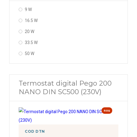
9 W
16.5 W
20 W
33.5 W
50 W
Termostat digital Pego 200
NANO DIN SC500 (230V)
nou
COD DTN