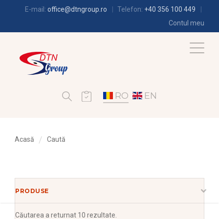
E-mail:
office@dtngroup.ro
Telefon:
+40 356 100 449
Contul meu
RO
EN
Acasă
Caută
PRODUSE
Căutarea
a returnat 10 rezultate.