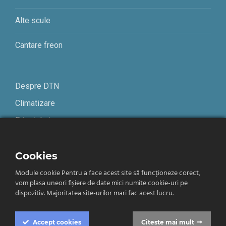
Alte scule
Cantare freon
Despre DTN
Climatizare
Frigotehnie
Contact
Cookies
Module cookie Pentru a face acest site să funcționeze corect,
Termeni și condiții
vom plasa uneori fișiere de date mici numite cookie-uri pe
Confidențialitate
dispozitiv. Majoritatea site-urilor mari fac acest lucru.
Română
Accept
cookies
Citeste mai mult