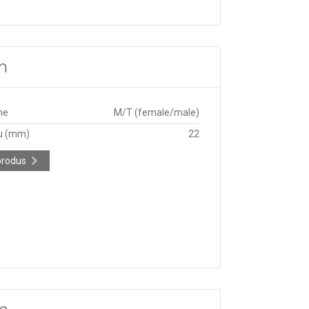
m
ne
M/T (female/male)
u (mm)
22
produs