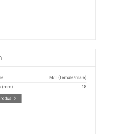
m
ne
M/T (female/male)
u (mm)
18
produs