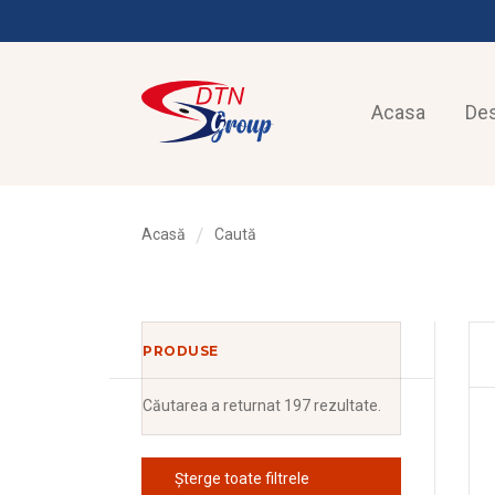
Acasa
De
Acasă
Caută
PRODUSE
Căutarea
a returnat 197 rezultate.
Șterge toate filtrele