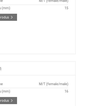
ne
M/T (female/male)
u (mm)
15
produs
m
ne
M/T (female/male)
u (mm)
16
produs