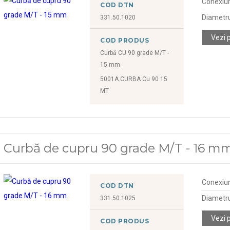
Conexiu
COD DTN
Diametr
331.50.1020
Vezi 
COD PRODUS
Curbă CU 90 grade M/T -
15 mm
5001A CURBA Cu 90 15
MT
Curbă de cupru 90 grade M/T - 16 m
Conexiu
COD DTN
Diametr
331.50.1025
Vezi 
COD PRODUS