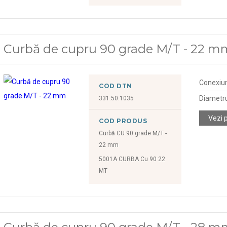
Curbă de cupru 90 grade M/T - 22 m
Conexiu
COD DTN
Diametr
331.50.1035
Vezi 
COD PRODUS
Curbă CU 90 grade M/T -
22 mm
5001A CURBA Cu 90 22
MT