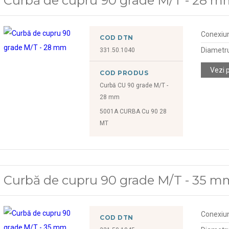
Curbă de cupru 90 grade M/T - 28 
Conexiu
COD DTN
Diametr
331.50.1040
Vezi 
COD PRODUS
Curbă CU 90 grade M/T -
28 mm
5001A CURBA Cu 90 28
MT
Curbă de cupru 90 grade M/T - 35 m
Conexiu
COD DTN