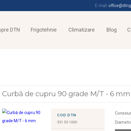
E-mail:
office@dtng
spre DTN
Frigotehnie
Climatizare
Blog
C
Curbă de cupru 90 grade M/T - 6 mm
Conexiu
COD DTN
Diametr
331.50.1000