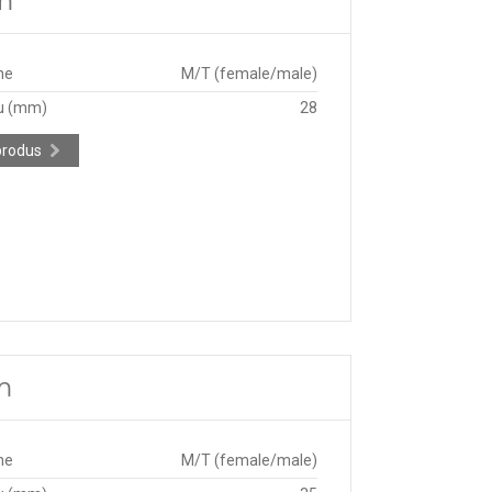
mm
ne
M/T (female/male)
u (mm)
28
produs
m
ne
M/T (female/male)