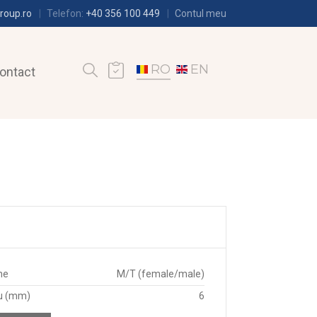
roup.ro
Telefon:
+40 356 100 449
Contul meu
RO
EN
ontact
ne
M/T (female/male)
u (mm)
6