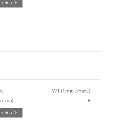
produs
ne
M/T (female/male)
u (mm)
8
produs