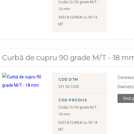
Curbă CU 90 grade M/T -
16 mm
5001A CURBA Cu 90 16
MT
Curbă de cupru 90 grade M/T - 18 m
Conexiu
COD DTN
Diametr
331.50.1030
Vezi 
COD PRODUS
Curbă CU 90 grade M/T -
18 mm
5001A CURBA Cu 90 18
MT