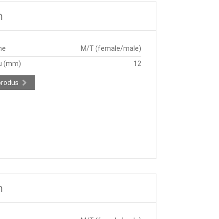
m
ne
M/T (female/male)
u (mm)
12
produs
m