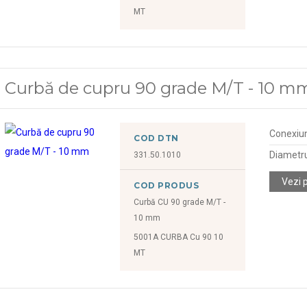
MT
Curbă de cupru 90 grade M/T - 10 m
Conexiu
COD DTN
Diametr
331.50.1010
Vezi 
COD PRODUS
Curbă CU 90 grade M/T -
10 mm
5001A CURBA Cu 90 10
MT