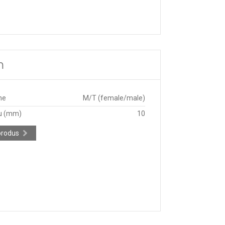
m
ne
M/T (female/male)
u (mm)
10
produs