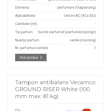
Domeniu
parfumare (fragrancing)
Aplicabilitate
Unit.int.AC (ACs IDU)
Cantitate (ml)
-
Tip parfum
burete parfumat (parfumed sponge)
Nuanțe parfum
vanilie (morning)
Nr. parfumuri/unitate
1
Vezi produs
Tampon antibalans Vecamco
GROUND RISER White (100
mm max. 81 kg)