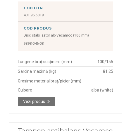
COD DTN
431.95.6019
COD PRODUS
Disc stabilizator alb Vecamco (100 mm)
9898-046-08
Lungime braț susținere (mm)
100/155
Sarcina maximă (kg)
81.25
Grosime material braț/picior (mm)
Culoare
alba (white)
Vezi produs
Tampon antibalans Vecamco