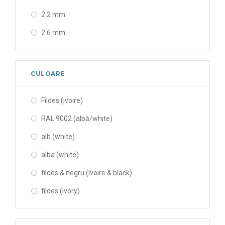
150 kg
625 mm
2.2 mm
160 kg
650 mm
2.6 mm
175 kg
1000 mm
19 mm
180 kg
1200 mm
20 mm
200 kg
CULOARE
21 mm
23/35 kg
Fildes (ivoire)
25 mm
240 kg
RAL 9002 (albă/white)
30 mm
300 kg
alb (white)
35 mm
350 kg
alba (white)
40 mm
375 kg
fildes & negru (Ivoire & black)
50 mm
500 kg
fildes (ivory)
80 mm
650 kg
galben cu alb (yellow & white)
95 mm
750 kg