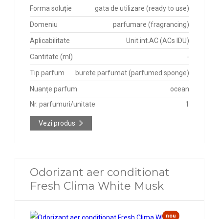
Forma soluție
gata de utilizare (ready to use)
Domeniu
parfumare (fragrancing)
Aplicabilitate
Unit.int.AC (ACs IDU)
Cantitate (ml)
-
Tip parfum
burete parfumat (parfumed sponge)
Nuanțe parfum
ocean
Nr. parfumuri/unitate
1
Vezi produs
Odorizant aer conditionat
Fresh Clima White Musk
nou