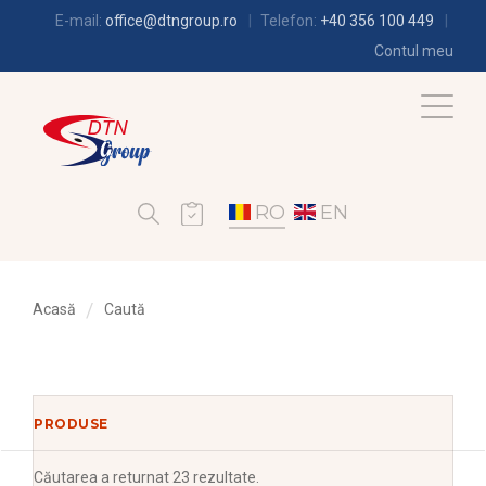
E-mail:
office@dtngroup.ro
Telefon:
+40 356 100 449
Contul meu
RO
EN
Acasă
Caută
PRODUSE
Căutarea
a returnat 23 rezultate.