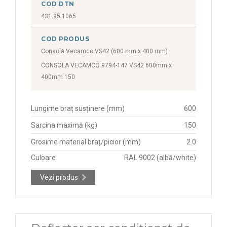
COD DTN
431.95.1065
COD PRODUS
Consolă Vecamco VS42 (600 mm x 400 mm)
CONSOLA VECAMCO 9794-147 VS42 600mm x
400mm 150
Lungime braț susținere (mm)
600
Sarcina maximă (kg)
150
Grosime material braț/picior (mm)
2.0
Culoare
RAL 9002 (albă/white)
Vezi produs