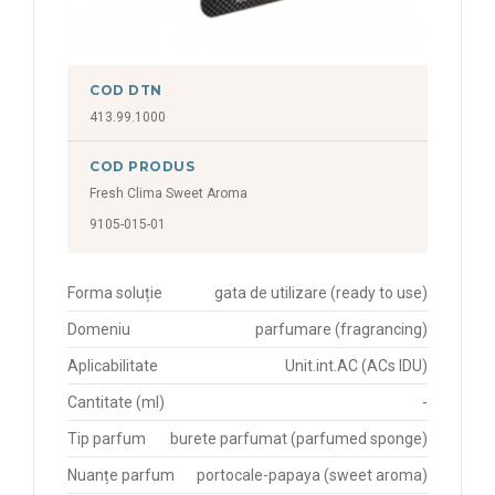
COD DTN
413.99.1000
COD PRODUS
Fresh Clima Sweet Aroma
9105-015-01
Forma soluție
gata de utilizare (ready to use)
Domeniu
parfumare (fragrancing)
Aplicabilitate
Unit.int.AC (ACs IDU)
Cantitate (ml)
-
Tip parfum
burete parfumat (parfumed sponge)
Nuanțe parfum
portocale-papaya (sweet aroma)