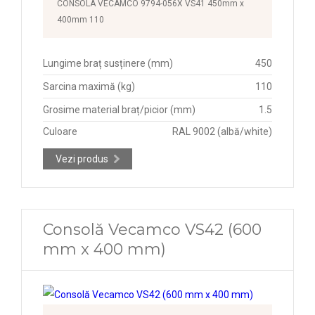
CONSOLA VECAMCO 9794-056X VS41 450mm x
400mm 110
Lungime braț susținere (mm)
450
Sarcina maximă (kg)
110
Grosime material braț/picior (mm)
1.5
Culoare
RAL 9002 (albă/white)
Vezi produs
Consolă Vecamco VS42 (600
mm x 400 mm)