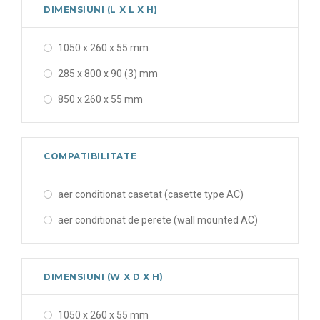
metalică (metalic)
DIMENSIUNI (L X L X H)
metalică (metalic) & neagră (black)
1050 x 260 x 55 mm
metalică și neagră (metalic & black)
285 x 800 x 90 (3) mm
neagră (black)
850 x 260 x 55 mm
negru (black)
rosu cu alb (red & white)
COMPATIBILITATE
semitransparent verziu (semi-transparent green)
transparent
aer conditionat casetat (casette type AC)
transparent și alb (transparent & white)
aer conditionat de perete (wall mounted AC)
transparent și gri (transparent & gray)
DIMENSIUNI (W X D X H)
1050 x 260 x 55 mm