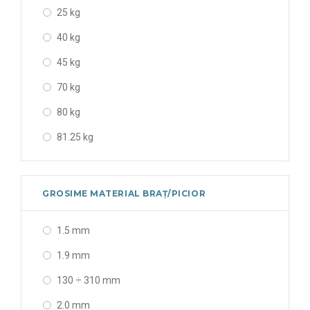
25 kg
74 mm
40 kg
100 mm
45 kg
125 mm
70 kg
250 mm
80 kg
300 mm
81.25 kg
400 mm
90 kg
430 mm
100 kg
440 mm
GROSIME MATERIAL BRAȚ/PICIOR
110 kg
450 mm
1.5 mm
120 kg
465 mm
1.9 mm
130 kg
475 mm
130 ÷ 310 mm
140 kg
600 mm
2.0 mm