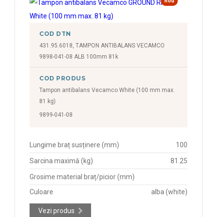
nou
COD DTN
431.95.6018, TAMPON ANTIBALANS VECAMCO
9898-041-08 ALB 100mm 81k
COD PRODUS
Tampon antibalans Vecamco White (100 mm max.
81 kg)
9899-041-08
Lungime braț susținere (mm)
100
Sarcina maximă (kg)
81.25
Grosime material braț/picior (mm)
Culoare
alba (white)
Vezi produs