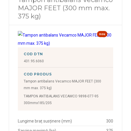
MAJOR FEET (300 mm max.
375 kg)
nou
COD DTN
431.95.6060
COD PRODUS
Tampon antibalans Vecamco MAJOR FEET (300
mm max. 375 kg)
TAMPON ANTIBALANS VECAMCO 9898-077-95
300mmx185/205
Lungime braț susținere (mm)
300
Sarcina maximă (kg)
375