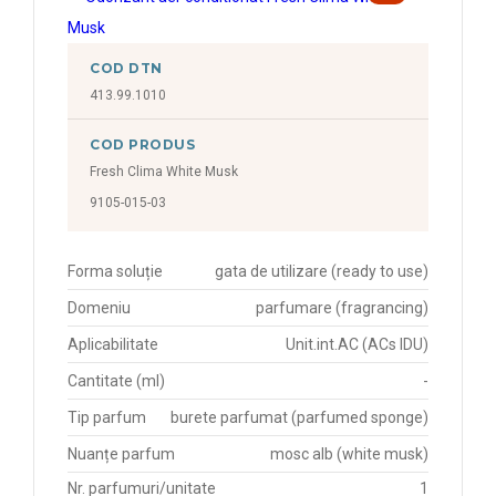
COD DTN
413.99.1010
COD PRODUS
Fresh Clima White Musk
9105-015-03
Forma soluție
gata de utilizare (ready to use)
Domeniu
parfumare (fragrancing)
Aplicabilitate
Unit.int.AC (ACs IDU)
Cantitate (ml)
-
Tip parfum
burete parfumat (parfumed sponge)
Nuanțe parfum
mosc alb (white musk)
Nr. parfumuri/unitate
1