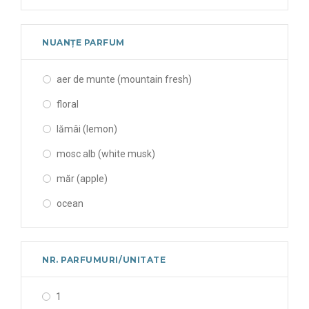
NUANȚE PARFUM
aer de munte (mountain fresh)
floral
lămâi (lemon)
mosc alb (white musk)
măr (apple)
ocean
portocale (orange)
portocale-papaya (sweet aroma)
NR. PARFUMURI/UNITATE
vanilie (morning)
1