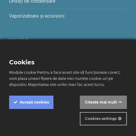
Unități de condensare
Vaporizatoare și accesorii
NOUTĂȚI
Adaptori, conectori si alte cuple
Cookies
Alte scule
Module cookie Pentru a face acest site să funcționeze corect,
vom plasa uneori fișiere de date mici numite cookie-uri pe
Cantare freon
dispozitiv. Majoritatea site-urilor mari fac acest lucru.
Accept
cookies
Citeste mai mult
Despre DTN
Climatizare
Cookies settings
Frigotehnie
Cookie