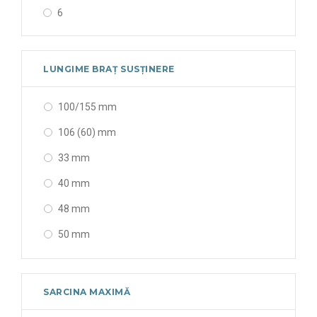
6
LUNGIME BRAȚ SUSȚINERE
100/155 mm
106 (60) mm
33 mm
40 mm
48 mm
50 mm
55 mm
56 mm
SARCINA MAXIMĂ
60 mm