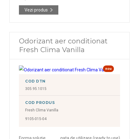
Vezi produs
Odorizant aer conditionat
Fresh Clima Vanilla
nou
COD DTN
305.95.1015
COD PRODUS
Fresh Clima Vanilla
9105-015-04
Forma soluție
gata de utilizare (ready to use)