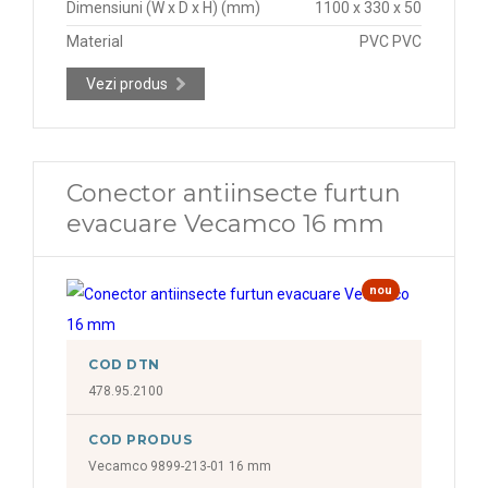
Dimensiuni (W x D x H) (mm)
1100 x 330 x 50
Material
PVC PVC
Vezi produs
Conector antiinsecte furtun
evacuare Vecamco 16 mm
nou
COD DTN
478.95.2100
COD PRODUS
Vecamco 9899-213-01 16 mm