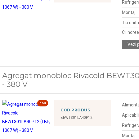
Refriger
Montaj
Tip unit
Cilindre
Vezi 
Agregat monobloc Rivacold BEWT30
- 380 V
nou
Alimenta
COD PRODUS
Aplicabil
BEWT301LA40P12
Refriger
Montaj