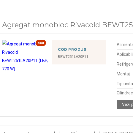
Agregat monobloc Rivacold BEWT251
nou
Alimenta
COD PRODUS
Aplicabil
BEWT251LA20P11
Refriger
Montaj
Tip unit
Cilindre
Vezi 