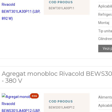
COD PRODUS
Aplicabil
BEWT301LA30P11
Refriger
Montaj
Tip unit
Cilindre
Vezi 
Agregat monobloc Rivacold BEWS30
- 380 V
nou
Alimenta
COD PRODUS
Aplicabil
BEWS301LA40P12