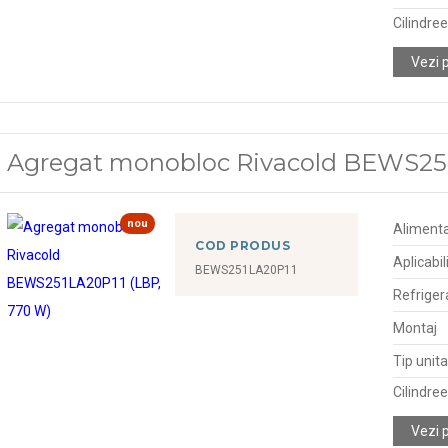
Cilindre
Vezi 
Agregat monobloc Rivacold BEWS251
nou
Alimenta
COD PRODUS
Aplicabil
BEWS251LA20P11
Refriger
Montaj
Tip unit
Cilindre
Vezi 