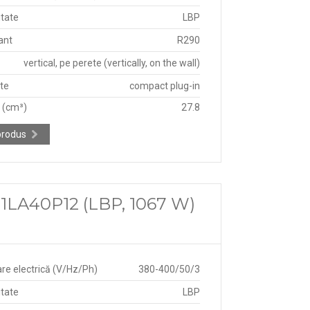
itate
LBP
ant
R290
vertical, pe perete (vertically, on the wall)
ate
compact plug-in
e (cm³)
27.8
produs
1LA40P12 (LBP, 1067 W)
re electrică (V/Hz/Ph)
380-400/50/3
itate
LBP