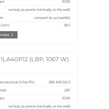
ant
R290
vertical, pe perete (vertically, on the wall)
ate
compact tip șa (saddle)
e (cm³)
38.0
produs
1LA40P12 (LBP, 1067 W)
re electrică (V/Hz/Ph)
380-400/50/3
itate
LBP
ant
R290
vertical, pe perete (vertically, on the wall)