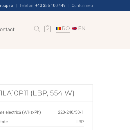
roup.ro
Telefon:
+40 356 100 449
Contul meu
RO
EN
ontact
LA10P11 (LBP, 554 W)
re electrică (V/Hz/Ph)
220-240/50/1
itate
LBP