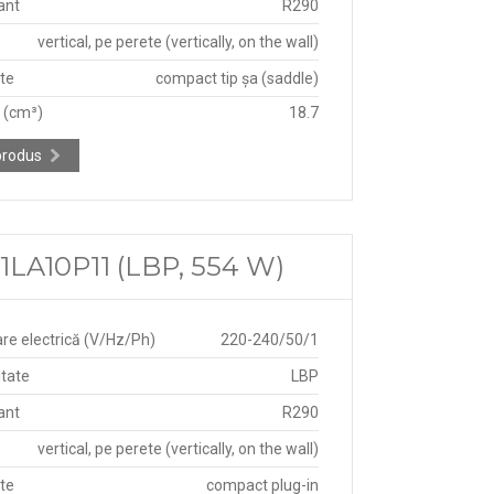
ant
R290
vertical, pe perete (vertically, on the wall)
ate
compact tip șa (saddle)
e (cm³)
18.7
produs
LA10P11 (LBP, 554 W)
re electrică (V/Hz/Ph)
220-240/50/1
itate
LBP
ant
R290
vertical, pe perete (vertically, on the wall)
ate
compact plug-in