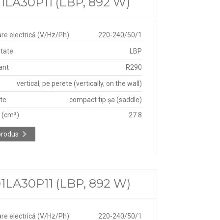
LA30P11 (LBP, 892 W)
re electrică (V/Hz/Ph)
220-240/50/1
itate
LBP
ant
R290
vertical, pe perete (vertically, on the wall)
ate
compact tip șa (saddle)
e (cm³)
27.8
produs
LA30P11 (LBP, 892 W)
re electrică (V/Hz/Ph)
220-240/50/1