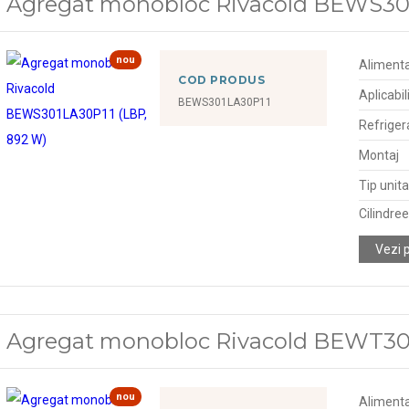
Agregat monobloc Rivacold BEWS301
nou
Alimenta
COD PRODUS
Aplicabil
BEWS301LA30P11
Refriger
Montaj
Tip unit
Cilindre
Vezi 
Agregat monobloc Rivacold BEWT301
nou
Alimenta