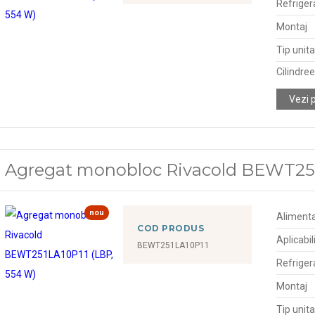
Refriger
Montaj
Tip unit
Cilindre
Vezi 
Agregat monobloc Rivacold BEWT251
nou
Alimenta
COD PRODUS
Aplicabil
BEWT251LA10P11
Refriger
Montaj
Tip unit