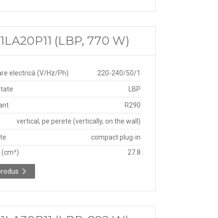
LA20P11 (LBP, 770 W)
re electrică (V/Hz/Ph)
220-240/50/1
itate
LBP
ant
R290
vertical, pe perete (vertically, on the wall)
ate
compact plug-in
e (cm³)
27.8
produs