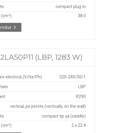
ate
compact plug-in
e (cm³)
38.0
produs
LA50P11 (LBP, 1283 W)
re electrică (V/Hz/Ph)
220-240/50/1
itate
LBP
ant
R290
vertical, pe perete (vertically, on the wall)
ate
compact tip șa (saddle)
e (cm³)
2 x 22.4