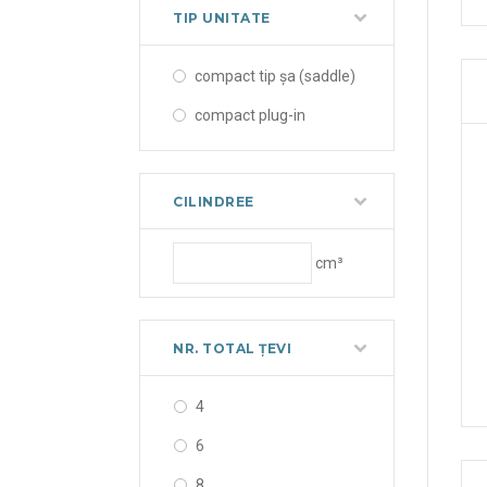
TIP UNITATE
compact tip șa (saddle)
compact plug-in
CILINDREE
cm³
NR. TOTAL ȚEVI
4
6
8