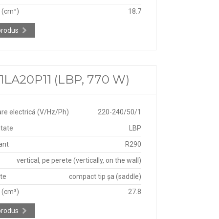
e (cm³)
18.7
produs
LA20P11 (LBP, 770 W)
re electrică (V/Hz/Ph)
220-240/50/1
itate
LBP
ant
R290
vertical, pe perete (vertically, on the wall)
ate
compact tip șa (saddle)
e (cm³)
27.8
produs