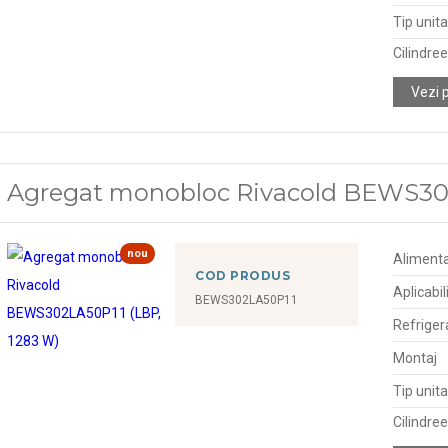
Tip unit
Cilindre
Vezi 
Agregat monobloc Rivacold BEWS302
nou
Alimenta
COD PRODUS
Aplicabil
BEWS302LA50P11
Refriger
Montaj
Tip unit
Cilindre