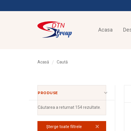
Acasa
De
Acasă
Caută
PRODUSE
Căutarea
a returnat 154 rezultate.
Șterge toate filtrele