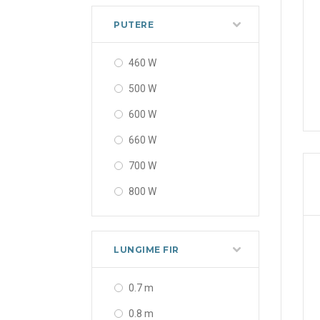
PUTERE
460 W
500 W
600 W
660 W
700 W
800 W
1100 W
1400 W
LUNGIME FIR
1600 W
0.7 m
1750 W
0.8 m