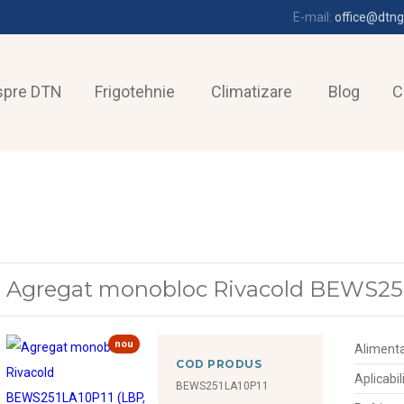
E-mail:
office@dtng
spre DTN
Frigotehnie
Climatizare
Blog
C
Agregat monobloc Rivacold BEWS251
nou
Alimenta
COD PRODUS
Aplicabil
BEWS251LA10P11