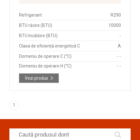
Refrigerant
R290
BTU răcire (BTU)
10000
BTU încălzire (BTU)
-
Clasa de eficiență energetică C
A
Domeniu de operare C (°C)
- -
Domeniu de operare H (°C)
- -
Vezi produs
1