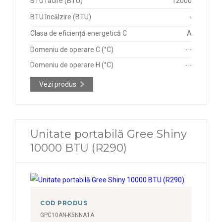
BTU răcire (BTU)
12000
BTU încălzire (BTU)
-
Clasa de eficiență energetică C
A
Domeniu de operare C (°C)
- -
Domeniu de operare H (°C)
- -
Vezi produs
Unitate portabilă Gree Shiny
10000 BTU (R290)
COD PRODUS
GPC10AN-K5NNA1A