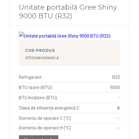
Unitate portabilă Gree Shiny
9000 BTU (R32)
COD PRODUS
GPC09AK-K6NNA1A
Refrigerant
R32
BTU răcire (BTU)
9000
BTU încălzire (BTU)
-
Clasa de eficiență energetică C
A
Domeniu de operare C (°C)
- -
Domeniu de operare H (°C)
- -