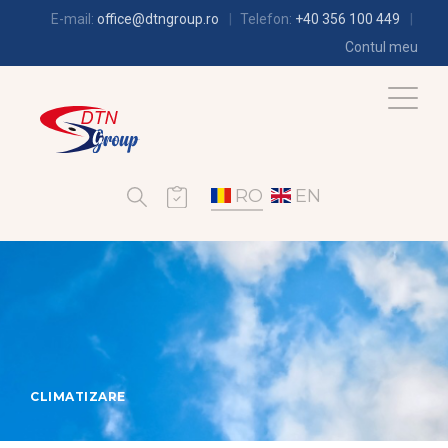
E-mail:
office@dtngroup.ro
Telefon:
+40 356 100 449
Contul meu
RO
EN
CLIMATIZARE