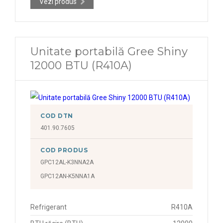
Vezi produs
Unitate portabilă Gree Shiny
12000 BTU (R410A)
COD DTN
401.90.7605
COD PRODUS
GPC12AL-K3NNA2A
GPC12AN-K5NNA1A
Refrigerant
R410A