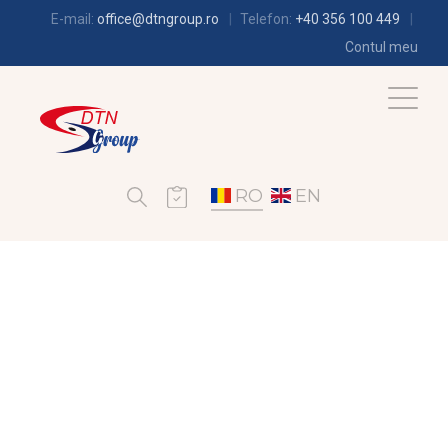
E-mail:
office@dtngroup.ro
Telefon:
+40 356 100 449
Contul meu
RO
EN
CLIMATIZARE