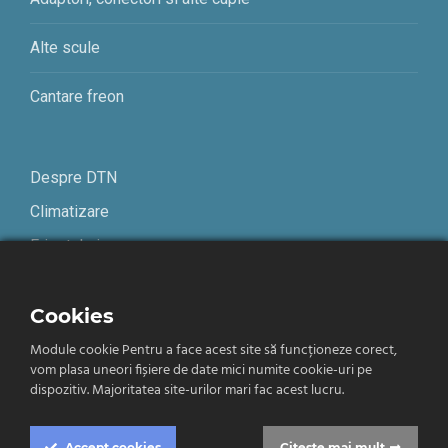
Alte scule
Cantare freon
Despre DTN
Climatizare
Frigotehnie
Contact
Cookies
Module cookie Pentru a face acest site să funcționeze corect,
Termeni și condiții
vom plasa uneori fișiere de date mici numite cookie-uri pe
Confidențialitate
dispozitiv. Majoritatea site-urilor mari fac acest lucru.
Română
Accept
cookies
Citeste mai mult