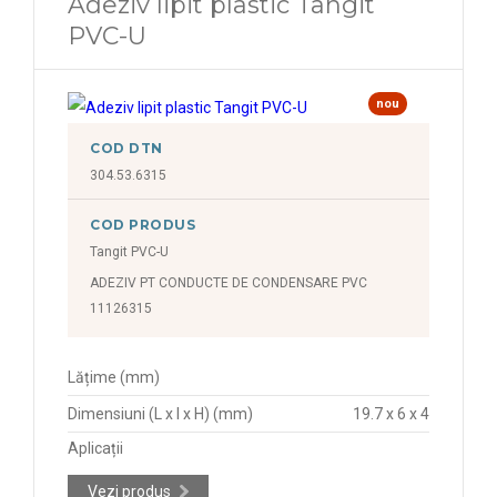
Adeziv lipit plastic Tangit
PVC-U
nou
COD DTN
304.53.6315
COD PRODUS
Tangit PVC-U
ADEZIV PT CONDUCTE DE CONDENSARE PVC
11126315
Lățime (mm)
Dimensiuni (L x l x H) (mm)
19.7 x 6 x 4
Aplicații
Vezi produs