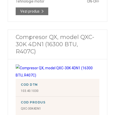
Tehnologie motor
ON-OFF
Vezi produs
Compresor QX, model QXC-
30K 4DN1 (16300 BTU,
R407C)
COD DTN
103.40.1030
COD PRODUS
QXC-30K4DN1