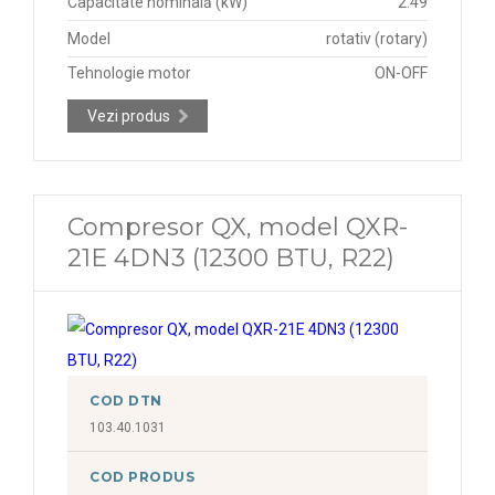
Capacitate nominală (kW)
2.49
Model
rotativ (rotary)
Tehnologie motor
ON-OFF
Vezi produs
Compresor QX, model QXR-
21E 4DN3 (12300 BTU, R22)
COD DTN
103.40.1031
COD PRODUS