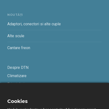
NOUTĂȚI
Adaptori, conectori si alte cuple
Alte scule
Cantare freon
Despre DTN
Climatizare
Frigotehnie
Contact
Cookies
Termeni și condiții