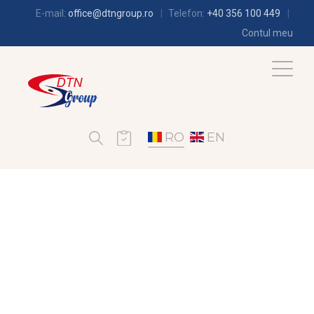
E-mail:
office@dtngroup.ro
Telefon:
+40 356 100 449
Contul meu
RO
EN
FRIGOTEHNIE