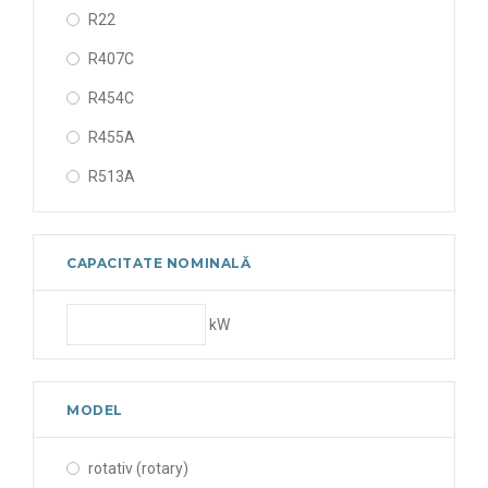
R22
19100 BTU
R407C
23800 BTU
R454C
R455A
R513A
CAPACITATE NOMINALĂ
kW
MODEL
rotativ (rotary)